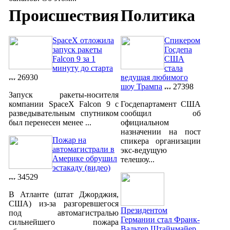
Происшествия
Политика
SpaceX отложила
Спикером
запуск ракеты
Госдепа
Falcon 9 за 1
США
минуту до старта
стала
26930
ведущая любимого
шоу Трампа
27398
Запуск ракеты-носителя
компании SpaceX Falcon 9 с
Госдепартамент США
разведывательным спутником
сообщил об
был перенесен менее ...
официальном
назначении на пост
Пожар на
спикера организации
автомагистрали в
экс-ведущую
Америке обрушил
телешоу...
эстакаду (видео)
34529
В Атланте (штат Джорджия,
США) из-за разгоревшегося
Президентом
под автомагистралью
Германии стал Франк-
сильнейшего пожара
Вальтер Штайнмайер