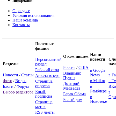
Информация:
О ресурсе
Условия использования
Наша команда
Контакты
Полезные
фишки
Наши
О ком пишем
новости
Сле
Персональный
Разделы
нам
раздел
Россия
/
США
Рабочий стол
в Google
Владимир
Новости
/
Статьи
News
в F
Анкета юзера
Путин
Фото
/
Видео
в Mail.ru
в Tw
Страница
Дмитрий
опросов
Блоги
/
Форум
в
ВКо
Медведев
Рамблере
Email-
Выбор редактора
в
Барак Обама
подписка
в
Одн
Белый дом
Новотеке
Страница
меток
RSS ленты