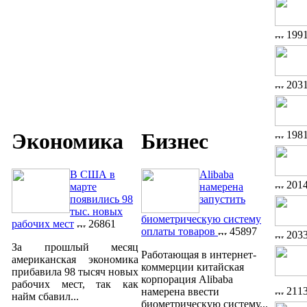
199
203
Экономика
Бизнес
198
В США в
Alibaba
201
марте
намерена
появились 98
запустить
тыс. новых
биометрическую систему
рабочих мест
26861
оплаты товаров
45897
203
За прошлый месяц
Работающая в интернет-
американская экономика
коммерции китайская
прибавила 98 тысяч новых
корпорация Alibaba
рабочих мест, так как
211
намерена ввести
найм сбавил...
биометрическую систему...