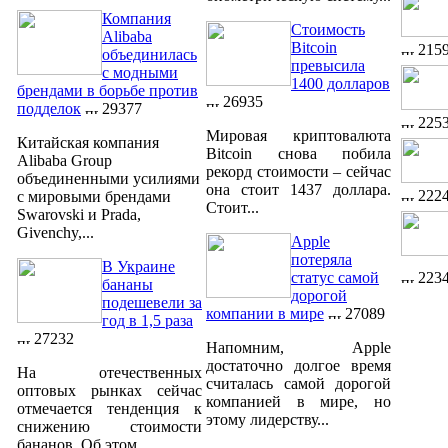
Компания
Стоимость
Alibaba
Bitcoin
215
объединилась
превысила
с модными
1400 долларов
брендами в борьбе против
26935
подделок
29377
225
Мировая криптовалюта
Китайская компания
Bitcoin снова побила
Alibaba Group
рекорд стоимости – сейчас
объединенными усилиями
она стоит 1437 доллара.
222
с мировыми брендами
Стоит...
Swarovski и Prada,
Givenchy,...
Apple
потеряла
В Украине
223
статус самой
бананы
дорогой
подешевели за
компании в мире
27089
год в 1,5 раза
27232
Напомним, Apple
достаточно долгое время
На отечественных
считалась самой дорогой
оптовых рынках сейчас
компанией в мире, но
отмечается тенденция к
этому лидерству...
снижению стоимости
бананов. Об этом...