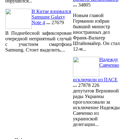
обрушился...
34805
В Китае взорвался
Новым главой
Samsung Galaxy
Германии избран
Note 4
27679
бывший министр
иностранных дел
В Поднебесной зафиксирован
Франк-Вальтер
очередной неприятный случай
Штайнмайер. Он стал
с участием смартфона
12-м...
Samsung. Стоит выделить,...
Надежду
Савченко
исключили из ПАСЕ
27878
226
депутатов Верховной
рады Украины
проголосовали за
исключение Надежды
Савченко из
украинской
делегации...