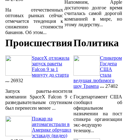
Напомним, Apple
достаточно долгое время
На отечественных
считалась самой дорогой
оптовых рынках сейчас
компанией в мире, но
отмечается тенденция к
этому лидерству...
снижению стоимости
бананов. Об этом...
Происшествия
Политика
SpaceX отложила
Спикером
запуск ракеты
Госдепа
Falcon 9 за 1
США
минуту до старта
стала
26932
ведущая любимого
шоу Трампа
27402
Запуск ракеты-носителя
компании SpaceX Falcon 9 с
Госдепартамент США
разведывательным спутником
сообщил об
был перенесен менее ...
официальном
назначении на пост
Пожар на
спикера организации
автомагистрали в
экс-ведущую
Америке обрушил
телешоу...
эстакаду (видео)