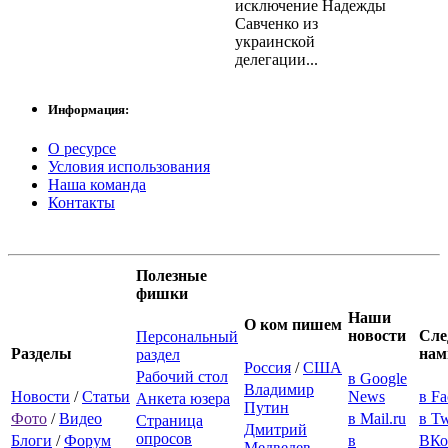
исключение Надежды
Савченко из
украинской
делегации...
Информация:
О ресурсе
Условия использования
Наша команда
Контакты
Полезные
фишки
Наши
О ком пишем
новости
Сле
Персональный
Разделы
нам
раздел
Россия
/
США
Рабочий стол
в Google
Владимир
Новости
/
Статьи
News
в F
Анкета юзера
Путин
Фото
/
Видео
в Mail.ru
в Tw
Страница
Дмитрий
опросов
Блоги
/
Форум
в
ВКо
Медведев