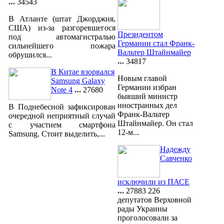
34543
В Атланте (штат Джорджия,
США) из-за разгоревшегося
Президентом
под автомагистралью
Германии стал Франк-
сильнейшего пожара
Вальтер Штайнмайер
обрушился...
34817
В Китае взорвался
Новым главой
Samsung Galaxy
Германии избран
Note 4
27680
бывший министр
иностранных дел
В Поднебесной зафиксирован
Франк-Вальтер
очередной неприятный случай
Штайнмайер. Он стал
с участием смартфона
12-м...
Samsung. Стоит выделить,...
Надежду
Савченко
исключили из ПАСЕ
27883
226
депутатов Верховной
рады Украины
проголосовали за