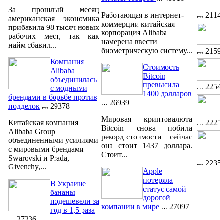
За прошлый месяц
211
Работающая в интернет-
американская экономика
коммерции китайская
прибавила 98 тысяч новых
корпорация Alibaba
рабочих мест, так как
намерена ввести
найм сбавил...
биометрическую систему...
215
Компания
Стоимость
Alibaba
Bitcoin
объединилась
превысила
225
с модными
1400 долларов
брендами в борьбе против
26939
подделок
29378
Мировая криптовалюта
222
Китайская компания
Bitcoin снова побила
Alibaba Group
рекорд стоимости – сейчас
объединенными усилиями
она стоит 1437 доллара.
с мировыми брендами
Стоит...
Swarovski и Prada,
223
Givenchy,...
Apple
потеряла
В Украине
статус самой
бананы
дорогой
подешевели за
компании в мире
27097
год в 1,5 раза
27236