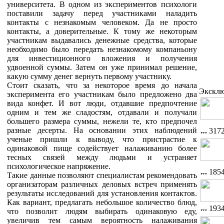
университета. В одном из экспериментов психологи
поставили задачу перед участниками наладить
контакты с незнакомым человеком. Да не просто
контакты, а доверительные. К тому же некоторым
участникам выдавались денежные средства, которые
необходимо было передать незнакомому компаньону
для инвестиционного вложения и получения
удвоенной суммы. Затем он уже принимал решение,
какую сумму денег вернуть первому участнику.
Стоит сказать, что за некоторое время до начала
Экскл
эксперимента его участникам было предложено два
вида конфет. И вот люди, отдавшие предпочтение
одним и тем же сладостям, отдавали и получали
большего размера суммы, нежели те, кто предпочел
разные десерты. На основании этих наблюдений
317
ученые пришли к выводу, что пристрастие к
одинаковой пище содействует налаживанию более
тесных связей между людьми и устраняет
психологическое напряжение.
185
Такие данные позволяют специалистам рекомендовать
организаторам различных деловых встреч применять
результаты исследований для установления контактов.
Как вариант, предлагать небольшое количество блюд,
193
что позволит людям выбирать одинаковую еду,
увеличив тем самым вероятность налаживания