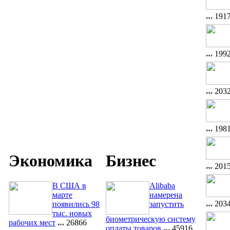
191
199
203
198
Экономика
Бизнес
201
В США в
Alibaba
марте
намерена
203
появились 98
запустить
тыс. новых
биометрическую систему
рабочих мест
26866
оплаты товаров
45916