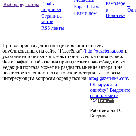
Рамблере
Email-
Выбор редактора
в
Барак Обама
подписка
в
Одн
Белый дом
Новотеке
Страница
меток
RSS ленты
При воспроизведении или цитировании статей,
опубликованных на сайте "Газетёнка" (
http://gazetenka.com
),
указание источника в виде активной ссылки обязательно.
Фотографии, изображения принадлежат правообладателям.
Редакция портала может не разделять мнение автора и не
несет ответственности за авторские материалы. По всем
интересующим вопросам обращаться на
info@gazetenka.com
.
Обнаружили
ошибку? Выделите
её и нажмите
Работаем на 1C-
Битрикс