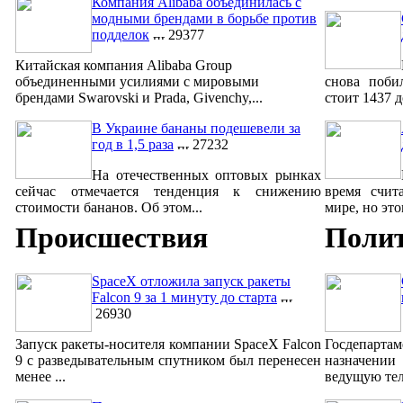
Компания Alibaba объединилась с
модными брендами в борьбе против
подделок
29377
Китайская компания Alibaba Group
объединенными усилиями с мировыми
снова поби
брендами Swarovski и Prada, Givenchy,...
стоит 1437 д
В Украине бананы подешевели за
год в 1,5 раза
27232
На отечественных оптовых рынках
сейчас отмечается тенденция к снижению
время счит
стоимости бананов. Об этом...
мире, но это
Происшествия
Поли
SpaceX отложила запуск ракеты
Falcon 9 за 1 минуту до старта
26930
Запуск ракеты-носителя компании SpaceX Falcon
Госдепарта
9 с разведывательным спутником был перенесен
назначении 
менее ...
ведущую тел