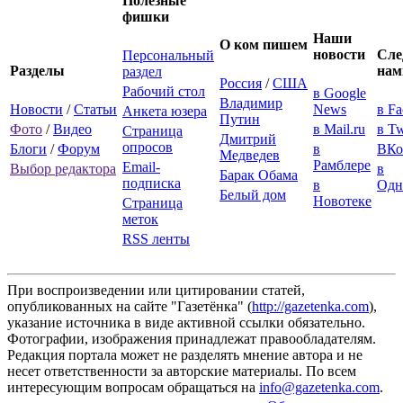
Полезные
фишки
Наши
О ком пишем
новости
Сле
Персональный
Разделы
нам
раздел
Россия
/
США
Рабочий стол
в Google
Владимир
Новости
/
Статьи
News
в F
Анкета юзера
Путин
Фото
/
Видео
в Mail.ru
в Tw
Страница
Дмитрий
опросов
Блоги
/
Форум
в
ВКо
Медведев
Рамблере
Email-
Выбор редактора
в
Барак Обама
подписка
в
Одн
Белый дом
Новотеке
Страница
меток
RSS ленты
При воспроизведении или цитировании статей,
опубликованных на сайте "Газетёнка" (
http://gazetenka.com
),
указание источника в виде активной ссылки обязательно.
Фотографии, изображения принадлежат правообладателям.
Редакция портала может не разделять мнение автора и не
несет ответственности за авторские материалы. По всем
интересующим вопросам обращаться на
info@gazetenka.com
.