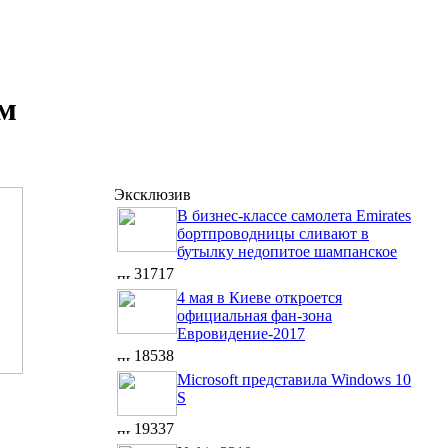
им
Эксклюзив
В бизнес-классе самолета Emirates
бортпроводницы сливают в
бутылку недопитое шампанское
31717
4 мая в Киеве откроется
официальная фан-зона
Евровидение-2017
18538
Microsoft представила Windows 10
S
19337