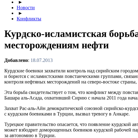
►
Новости
►
Конфликты
Курдско-исламистская борьба
месторождениям нефти
Добавлено
:
18.07.2013
Курдские боевики захватили контроль над сирийским городом
и борются с исламистскими повстанческими группами, связа
контроля нефтяных месторождений на
северо-востоке
страны, 
Эта борьба свидетельствует о том, что конфликт между повст
Башара
аль-Асада
, охвативший Сирию с начала 2011 года нач
Захват
Рас-аль-Айн
демократической союзной
сирийско-курдс
с курдским боевиками в Турции, вызвал тревогу в Анкаре.
Турецкое правительство опасается, что появление курдской а
может взбодрит доморощенных боевиков курдской рабочей пар
за автономию в Турции.