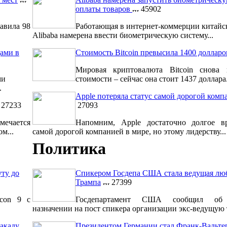
оплаты товаров
45902
авила 98
Работающая в интернет-коммерции китайс
Alibaba намерена ввести биометрическую систему...
ами в
Стоимость Bitcoin превысила 1400 долларо
Мировая криптовалюта Bitcoin снова 
ми
стоимости – сейчас она стоит 1437 доллара.
.
Apple потеряла статус самой дорогой комп
27233
27093
мечается
Напомним, Apple достаточно долгое вр
м...
самой дорогой компанией в мире, но этому лидерству...
Политика
уту до
Спикером Госдепа США стала ведущая лю
Трампа
27399
lcon 9 с
Госдепартамент США сообщил об 
назначении на пост спикера организации экс-ведущую т
акаду
Президентом Германии стал Франк-Вальт