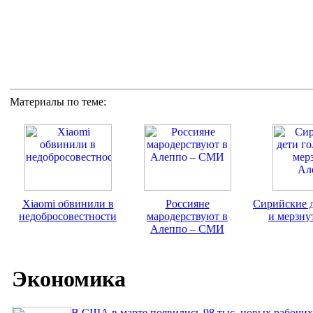
Материалы по теме:
Xiaomi обвинили в
Россияне
Сирийские 
недобросовестности
мародерствуют в
и мерзну
Алеппо – СМИ
Экономика
В США в марте появились 98 тыс. новых рабочих