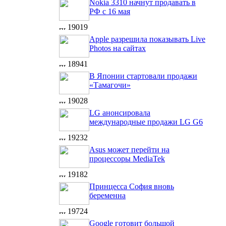
Nokia 3310 начнут продавать в
РФ с 16 мая
19019
Apple разрешила показывать Live
Photos на сайтах
18941
В Японии стартовали продажи
«Тамагочи»
19028
LG анонсировала
международные продажи LG G6
19232
Asus может перейти на
процессоры MediaTek
19182
Принцесса София вновь
беременна
19724
Google готовит большой