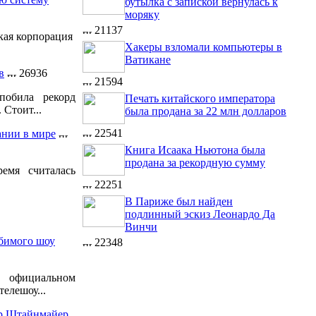
бутылка с запиской вернулась к
моряку
21137
кая корпорация
Хакеры взломали компьютеры в
Ватикане
в
26936
21594
побила рекорд
Печать китайского императора
 Стоит...
была продана за 22 млн долларов
22541
ании в мире
Книга Исаака Ньютона была
продана за рекордную сумму
емя считалась
22251
В Париже был найден
подлинный эскиз Леонардо Да
Винчи
бимого шоу
22348
официальном
елешоу...
ер Штайнмайер