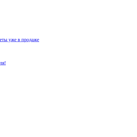
еты уже в продаже
ля!