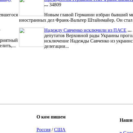
34809
евшегося
Новым главой Германии избран бывший м
иностранных дел Франк-Вальтер Штайнмайер. Он стал 1
9
Надежду Савченко исключили из ПАСЕ
депутатов Верховной рады Украины прого
риятный
исключение Надежды Савченко из украинс
лить,...
делегации...
О ком пишем
Наши 
Россия
/
США
в Goo