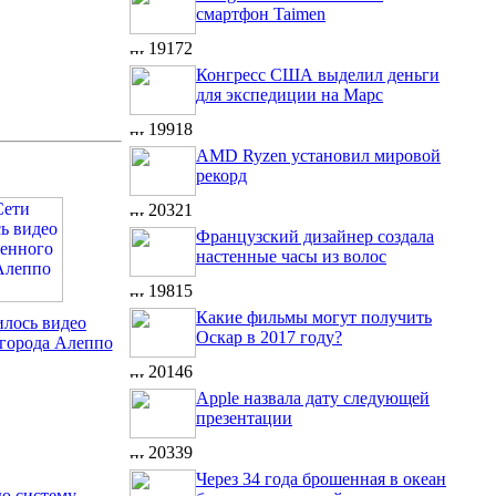
смартфон Taimen
19172
Конгресс США выделил деньги
для экспедиции на Марс
19918
AMD Ryzen установил мировой
рекорд
20321
Французский дизайнер создала
настенные часы из волос
19815
Какие фильмы могут получить
илось видео
Оскар в 2017 году?
города Алеппо
20146
Apple назвала дату следующей
презентации
20339
Через 34 года брошенная в океан
ую систему