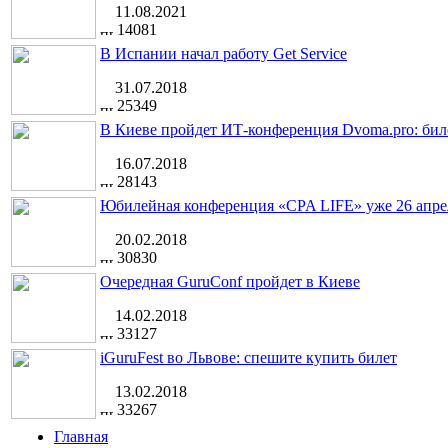
11.08.2021
14081
В Испании начал работу Get Service
31.07.2018
25349
В Киеве пройдет ИТ-конференция Dvoma.pro: бил
16.07.2018
28143
Юбилейная конференция «CPA LIFE» уже 26 апре
20.02.2018
30830
Очередная GuruConf пройдет в Киеве
14.02.2018
33127
iGuruFest во Львове: спешите купить билет
13.02.2018
33267
Главная