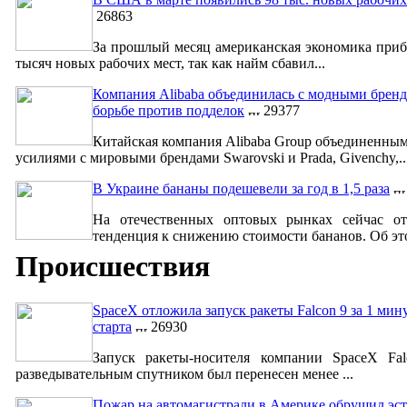
26863
За прошлый месяц американская экономика приб
тысяч новых рабочих мест, так как найм сбавил...
Компания Alibaba объединилась с модными бренд
борьбе против подделок
29377
Китайская компания Alibaba Group объединенны
усилиями с мировыми брендами Swarovski и Prada, Givenchy,..
В Украине бананы подешевели за год в 1,5 раза
На отечественных оптовых рынках сейчас от
тенденция к снижению стоимости бананов. Об это
Происшествия
SpaceX отложила запуск ракеты Falcon 9 за 1 мин
старта
26930
Запуск ракеты-носителя компании SpaceX Fa
разведывательным спутником был перенесен менее ...
Пожар на автомагистрали в Америке обрушил эст