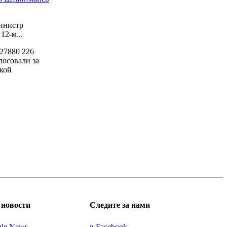
инистр
2-м...
27880
226
лосовали за
кой
новости
Следите за нами
gle News
в Facebook