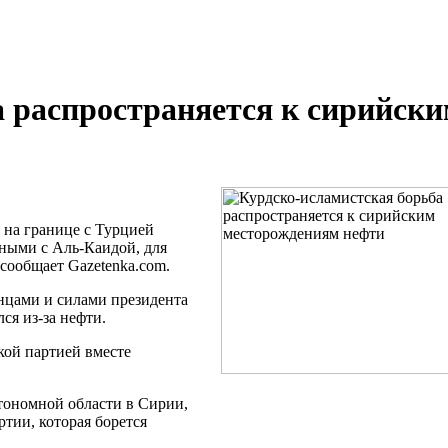
 распространяется к сирийск
 на границе с Турцией
нными с
Аль-Каидой
, для
сообщает Gazetenka.com.
анцами и силами президента
ался
из-за
нефти.
кой
партией вместе
втономной области в Сирии,
тии, которая борется