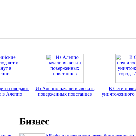
дети голодают
Из Алеппо начали вывозить
В Сети появ
т в Алеппо
поверженных повстанцев
уничтоженного 
Бизнес
 мест
Alibaba намерена запустить биометрическ