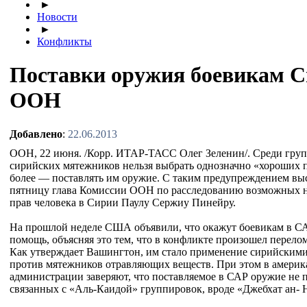
►
Новости
►
Конфликты
Поставки оружия боевикам С
ООН
Добавлено
:
22.06.2013
ООН, 22 июня. /Корр. ИТАР-ТАСС Олег Зеленин/. Среди гру
сирийских мятежников нельзя выбрать однозначно «хороших 
более — поставлять им оружие. С таким предупреждением вы
пятницу глава Комиссии ООН по расследованию возможных 
прав человека в Сирии Паулу Сержиу Пинейру.
На прошлой неделе США объявили, что окажут боевикам в С
помощь, объясняя это тем, что в конфликте произошел перел
Как утверждает Вашингтон, им стало применение сирийскими
против мятежников отравляющих веществ. При этом в америк
администрации заверяют, что поставляемое в САР оружие не п
связанных с «Аль-Каидой» группировок, вроде «Джебхат ан- 