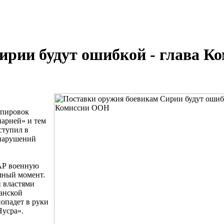
ирии будут ошибкой - глава К
ппировок
парней» и тем
ступил в
нарушений
АР военную
омный момент.
 властями
анской
опадет в руки
Нусра».