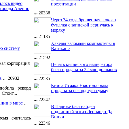
илось видео
презентации
города Алеппо
20336
Через 34 года брошенная в океан
бутылка с запиской вернулась к
моряку
21135
Хакеры взломали компьютеры в
ую систему
Ватикане
21592
кая корпорация
Печать китайского императора
была продана за 22 млн долларов
в
26932
22535
Книга Исаака Ньютона была
побила рекорд
продана за рекордную сумму
 Стоит...
22247
ании в мире
В Париже был найден
подлинный эскиз Леонардо Да
Винчи
емя считалась
22346