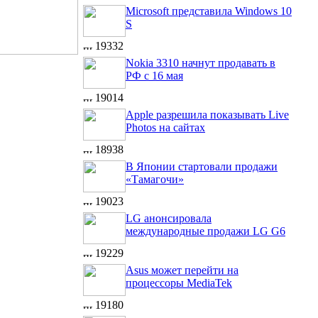
Microsoft представила Windows 10
S
19332
Nokia 3310 начнут продавать в
РФ с 16 мая
19014
Apple разрешила показывать Live
Photos на сайтах
18938
В Японии стартовали продажи
«Тамагочи»
19023
LG анонсировала
международные продажи LG G6
19229
Asus может перейти на
процессоры MediaTek
19180