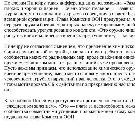
По словам Пинейру, такая дифференциация невозможна. «Разд
плохих и хороших парней — очень относительное», — заявил
журналистам по окончании закрытого совещания в Совете Бе
всемирной организации. Глава Комиссии ООН предупредил, ч
передаче оружия боевикам, которых нарекут «хорошими», не б
способствовать урегулированию конфликта. «Это оружие лиш
росту насилия и количества военных преступлений», — заявил
Пинейру не согласился с мнением, что применение химическо
Сирии служит некой «чертой», шаг за которую требует от ме
сообщества каких-то радикальных мер, вроде снабжения одной
оружием. «Слишком много «красных линий» уже преодолено 
Пусть даже мы признаем, что использование химического ору
военное преступление, имело место слишком много преступл
человечности, грубых нарушений прав человека. Этого уже до
чтобы мотивировать СБ к действиям по прекращению насилия
он.
Как сообщил Пинейру, преступления против человечности в 
«ежедневным явлением». «Это — плата за неспособность меж
сообщества совместными усилиями положить конец этому ко
подчеркнул глава Комиссии ООН.