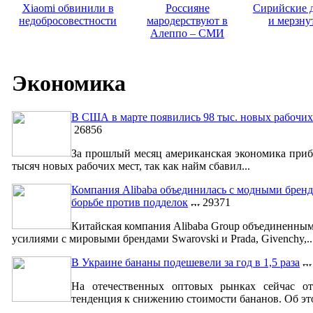
Xiaomi обвинили в
Россияне
Сирийские 
недобросовестности
мародерствуют в
и мерзну
Алеппо – СМИ
Экономика
В США в марте появились 98 тыс. новых рабочих
26856
За прошлый месяц американская экономика приб
тысяч новых рабочих мест, так как найм сбавил...
Компания Alibaba объединилась с модными бренд
борьбе против подделок
29371
Китайская компания Alibaba Group объединенны
усилиями с мировыми брендами Swarovski и Prada, Givenchy,..
В Украине бананы подешевели за год в 1,5 раза
На отечественных оптовых рынках сейчас от
тенденция к снижению стоимости бананов. Об это