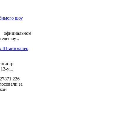
бимого шоу
официальном
елешоу...
ер Штайнмайер
инистр
2-м...
27871
226
лосовали за
кой