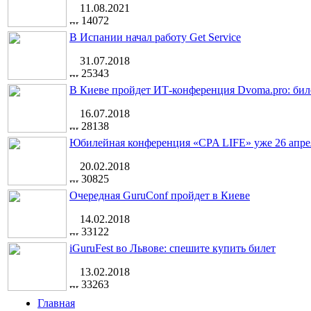
11.08.2021
14072
В Испании начал работу Get Service
31.07.2018
25343
В Киеве пройдет ИТ-конференция Dvoma.pro: бил
16.07.2018
28138
Юбилейная конференция «CPA LIFE» уже 26 апре
20.02.2018
30825
Очередная GuruConf пройдет в Киеве
14.02.2018
33122
iGuruFest во Львове: спешите купить билет
13.02.2018
33263
Главная