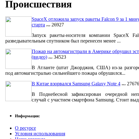
Происшествия
SpaceX отложила запуск ракеты Falcon 9 за 1 мин
старта
26927
Запуск ракеты-носителя компании SpaceX Fa
разведывательным спутником был перенесен менее ...
Пожар на автомагистрали в Америке обрушил эст
(видео)
34523
В Атланте (штат Джорджия, США) из-за разгор
под автомагистралью сильнейшего пожара обрушился...
В Китае взорвался Samsung Galaxy Note 4
2767
В Поднебесной зафиксирован очередной неп
случай с участием смартфона Samsung. Стоит выде
Информация:
О ресурсе
Условия использования