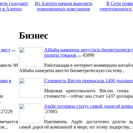
дети голодают
Из Алеппо начали вывозить
В Сети появ
т в Алеппо
поверженных повстанцев
уничтоженного 
Бизнес
 мест
Alibaba намерена запустить биометрическ
оплаты товаров
45890
авила 98
Работающая в интернет-коммерции китайс
Alibaba намерена ввести биометрическую систему...
ами в
Стоимость Bitcoin превысила 1400 долларо
Мировая криптовалюта Bitcoin снова 
ми
стоимости – сейчас она стоит 1437 доллара.
.
Apple потеряла статус самой дорогой комп
27229
27085
мечается
Напомним, Apple достаточно долгое вр
м...
самой дорогой компанией в мире, но этому лидерству...