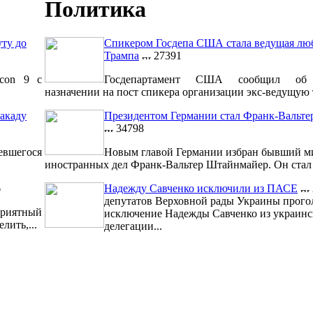
Политика
уту до
Спикером Госдепа США стала ведущая лю
Трампа
27391
lcon 9 с
Госдепартамент США сообщил об 
назначении на пост спикера организации экс-ведущую т
акаду
Президентом Германии стал Франк-Вальт
34798
евшегося
Новым главой Германии избран бывший м
иностранных дел Франк-Вальтер Штайнмайер. Он стал 1
6
Надежду Савченко исключили из ПАСЕ
депутатов Верховной рады Украины прого
риятный
исключение Надежды Савченко из украинс
лить,...
делегации...