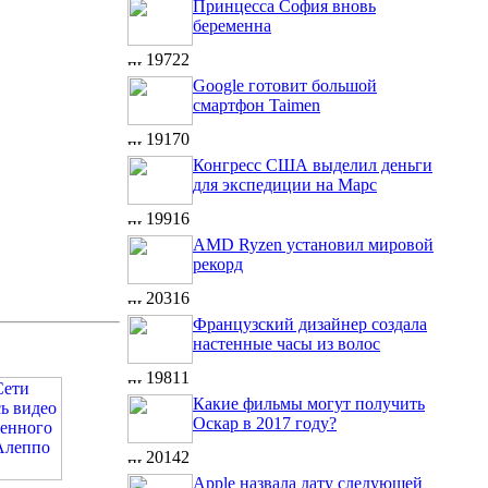
Принцесса София вновь
беременна
19722
Google готовит большой
смартфон Taimen
19170
Конгресс США выделил деньги
для экспедиции на Марс
19916
AMD Ryzen установил мировой
рекорд
20316
Французский дизайнер создала
настенные часы из волос
19811
Какие фильмы могут получить
Оскар в 2017 году?
20142
Apple назвала дату следующей