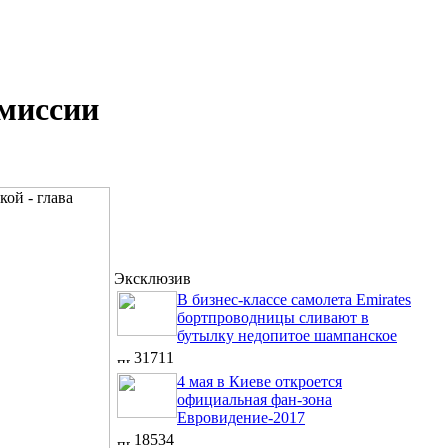
омиссии
Эксклюзив
В бизнес-классе самолета Emirates
бортпроводницы сливают в
бутылку недопитое шампанское
31711
4 мая в Киеве откроется
официальная фан-зона
Евровидение-2017
18534