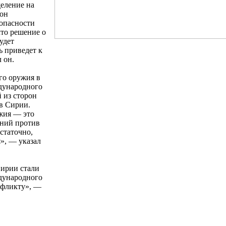
еление на
 он
зопасности
то решение о
удет
ь приведет к
 он.
го оружия в
ждународного
 из сторон
в Сирии.
жия — это
ений против
статочно,
», — указал
Сирии стали
дународного
нфликту», —