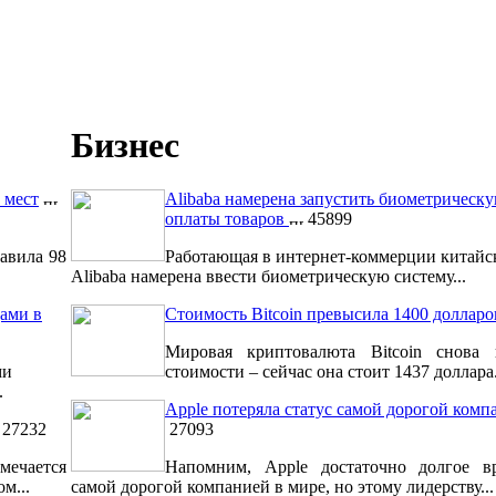
Бизнес
 мест
Alibaba намерена запустить биометрическ
оплаты товаров
45899
авила 98
Работающая в интернет-коммерции китайс
Alibaba намерена ввести биометрическую систему...
ами в
Стоимость Bitcoin превысила 1400 долларо
Мировая криптовалюта Bitcoin снова 
ми
стоимости – сейчас она стоит 1437 доллара.
.
Apple потеряла статус самой дорогой комп
27232
27093
мечается
Напомним, Apple достаточно долгое вр
м...
самой дорогой компанией в мире, но этому лидерству...