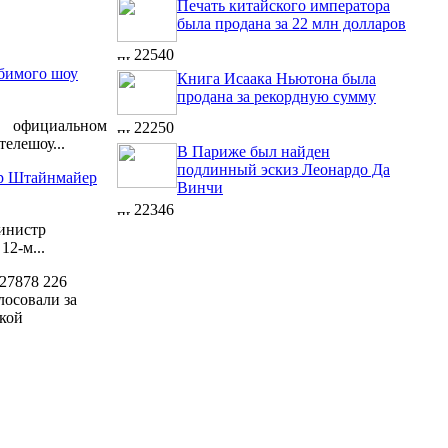
Печать китайского императора
была продана за 22 млн долларов
22540
бимого шоу
Книга Исаака Ньютона была
продана за рекордную сумму
официальном
22250
елешоу...
В Париже был найден
подлинный эскиз Леонардо Да
ер Штайнмайер
Винчи
22346
инистр
2-м...
27878
226
лосовали за
кой