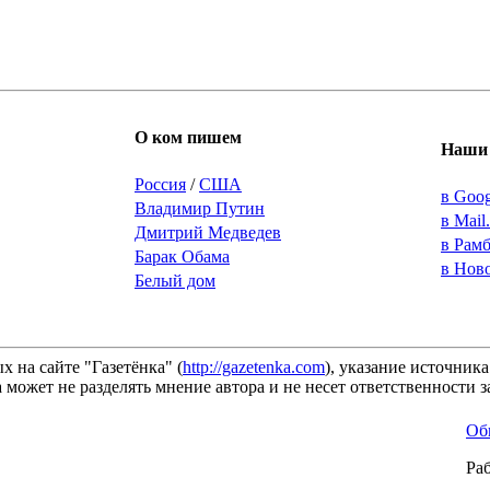
О ком пишем
Наши 
Россия
/
США
в Goo
Владимир Путин
в Mail
Дмитрий Медведев
в Рам
Барак Обама
в Нов
Белый дом
 на сайте "Газетёнка" (
http://gazetenka.com
), указание источник
 может не разделять мнение автора и не несет ответственности
Об
Ра