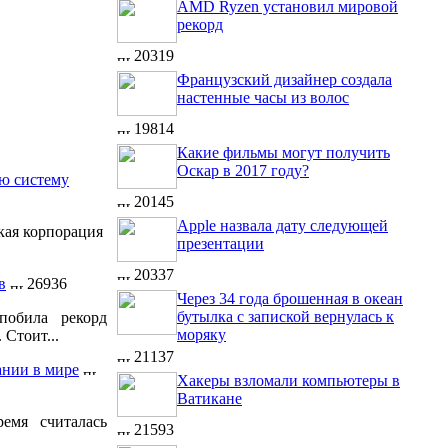
AMD Ryzen установил мировой
рекорд
20319
Французский дизайнер создала
настенные часы из волос
19814
Какие фильмы могут получить
Оскар в 2017 году?
ую систему
20145
Apple назвала дату следующей
кая корпорация
презентации
20337
в
26936
Через 34 года брошенная в океан
бутылка с запиской вернулась к
побила рекорд
моряку
 Стоит...
21137
ании в мире
Хакеры взломали компьютеры в
Ватикане
емя считалась
21593