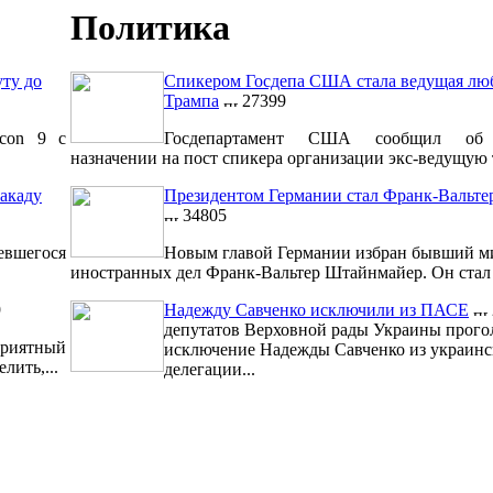
Политика
уту до
Спикером Госдепа США стала ведущая лю
Трампа
27399
lcon 9 с
Госдепартамент США сообщил об 
назначении на пост спикера организации экс-ведущую т
акаду
Президентом Германии стал Франк-Вальт
34805
евшегося
Новым главой Германии избран бывший м
иностранных дел Франк-Вальтер Штайнмайер. Он стал 1
9
Надежду Савченко исключили из ПАСЕ
депутатов Верховной рады Украины прого
риятный
исключение Надежды Савченко из украинс
лить,...
делегации...