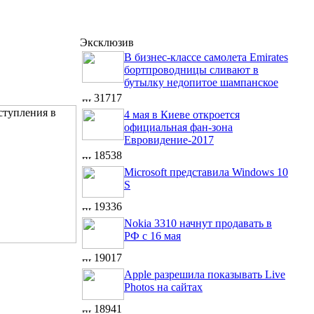
Эксклюзив
В бизнес-классе самолета Emirates
бортпроводницы сливают в
бутылку недопитое шампанское
31717
4 мая в Киеве откроется
официальная фан-зона
Евровидение-2017
18538
Microsoft представила Windows 10
S
19336
Nokia 3310 начнут продавать в
РФ с 16 мая
19017
Apple разрешила показывать Live
Photos на сайтах
18941