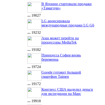
В Японии стартовали продажи
«Тамагочи»
19027
LG анонсировала
международные продажи LG G6
19232
Asus может перейти на
процессоры MediaTek
19182
Принцесса София вновь
беременна
19724
Google готовит большой
смартфон Taimen
19172
Конгресс США выделил деньги
для экспедиции на Марс
19918