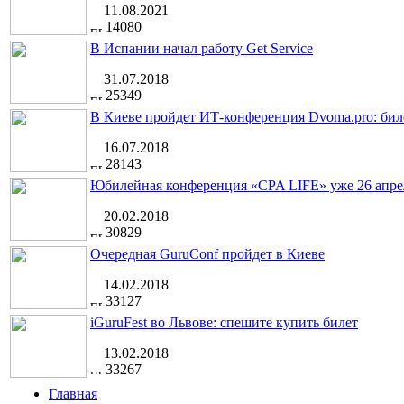
11.08.2021
14080
В Испании начал работу Get Service
31.07.2018
25349
В Киеве пройдет ИТ-конференция Dvoma.pro: бил
16.07.2018
28143
Юбилейная конференция «CPA LIFE» уже 26 апре
20.02.2018
30829
Очередная GuruConf пройдет в Киеве
14.02.2018
33127
iGuruFest во Львове: спешите купить билет
13.02.2018
33267
Главная