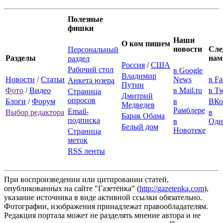
Полезные
фишки
Наши
О ком пишем
новости
Сле
Персональный
Разделы
нам
раздел
Россия
/
США
Рабочий стол
в Google
Владимир
Новости
/
Статьи
News
в F
Анкета юзера
Путин
Фото
/
Видео
в Mail.ru
в Tw
Страница
Дмитрий
опросов
Блоги
/
Форум
в
ВКо
Медведев
Рамблере
Email-
Выбор редактора
в
Барак Обама
подписка
в
Одн
Белый дом
Новотеке
Страница
меток
RSS ленты
При воспроизведении или цитировании статей,
опубликованных на сайте "Газетёнка" (
http://gazetenka.com
),
указание источника в виде активной ссылки обязательно.
Фотографии, изображения принадлежат правообладателям.
Редакция портала может не разделять мнение автора и не