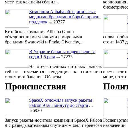
мест, так как найм сбавил...
корпорация 
биометричес
Компания Alibaba объединилась с
модными брендами в борьбе против
подделок
29377
Китайская компания Alibaba Group
объединенными усилиями с мировыми
снова поби
брендами Swarovski и Prada, Givenchy,...
стоит 1437 д
В Украине бананы подешевели за
год в 1,5 раза
27233
На отечественных оптовых рынках
сейчас отмечается тенденция к снижению
время счит
стоимости бананов. Об этом...
мире, но это
Происшествия
Поли
SpaceX отложила запуск ракеты
Falcon 9 за 1 минуту до старта
26930
Запуск ракеты-носителя компании SpaceX Falcon
Госдепарта
9 с разведывательным спутником был перенесен
назначении 