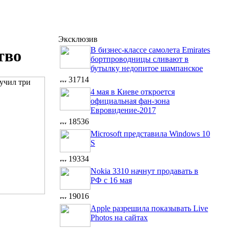
Эксклюзив
В бизнес-классе самолета Emirates
тво
бортпроводницы сливают в
бутылку недопитое шампанское
31714
4 мая в Киеве откроется
официальная фан-зона
Евровидение-2017
18536
Microsoft представила Windows 10
S
19334
Nokia 3310 начнут продавать в
РФ с 16 мая
19016
Apple разрешила показывать Live
Photos на сайтах