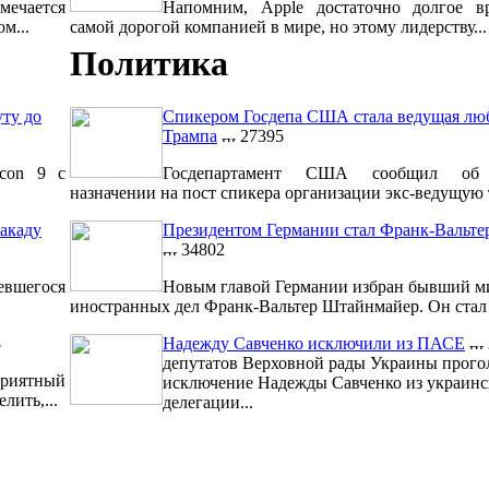
мечается
Напомним, Apple достаточно долгое вр
м...
самой дорогой компанией в мире, но этому лидерству...
Политика
уту до
Спикером Госдепа США стала ведущая лю
Трампа
27395
lcon 9 с
Госдепартамент США сообщил об 
назначении на пост спикера организации экс-ведущую т
акаду
Президентом Германии стал Франк-Вальт
34802
евшегося
Новым главой Германии избран бывший м
иностранных дел Франк-Вальтер Штайнмайер. Он стал 1
8
Надежду Савченко исключили из ПАСЕ
депутатов Верховной рады Украины прого
риятный
исключение Надежды Савченко из украинс
лить,...
делегации...