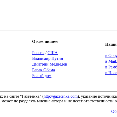
О ком пишем
Наши 
Россия
/
США
в Goo
Владимир Путин
в Mail
Дмитрий Медведев
в Рам
Барак Обама
в Нов
Белый дом
 на сайте "Газетёнка" (
http://gazetenka.com
), указание источник
 может не разделять мнение автора и не несет ответственности
Об