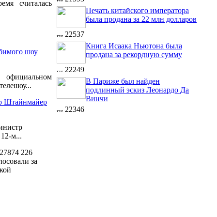
емя считалась
Печать китайского императора
была продана за 22 млн долларов
22537
Книга Исаака Ньютона была
бимого шоу
продана за рекордную сумму
22249
официальном
В Париже был найден
елешоу...
подлинный эскиз Леонардо Да
Винчи
ер Штайнмайер
22346
инистр
2-м...
27874
226
лосовали за
кой