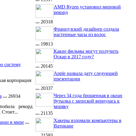
AMD Ryzen установил мировой
рекорд
20318
Французский дизайнер создала
настенные часы из волос
19813
Какие фильмы могут получить
Оскар в 2017 году?
ую систему
20145
Apple назвала дату следующей
презентации
кая корпорация
20337
Через 34 года брошенная в океан
в
26934
бутылка с запиской вернулась к
моряку
побила рекорд
 Стоит...
21135
Хакеры взломали компьютеры в
ании в мире
Ватикане
21593