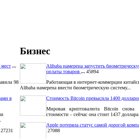
Бизнес
 мест
Alibaba намерена запустить биометрическ
оплаты товаров
45894
авила 98
Работающая в интернет-коммерции китайс
Alibaba намерена ввести биометрическую систему...
ами в
Стоимость Bitcoin превысила 1400 долларо
Мировая криптовалюта Bitcoin снова 
ми
стоимости – сейчас она стоит 1437 доллара.
.
Apple потеряла статус самой дорогой комп
27231
27088