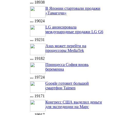
18938
В Японии стартовали продажи
«Тамагочи»
19024
LG анонсировала
международные продажи LG G6
19231
Asus может перейти на
процессоры MediaTek
19182
Принцесса София вновь
беременна
19724
Google готовит большой
смартфон Taimen
19171
Конгресс США выделил деньги
для экспедиции на Марс
19917