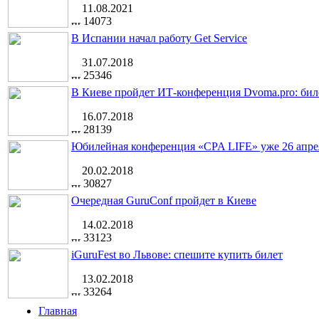
11.08.2021
14073
В Испании начал работу Get Service
31.07.2018
25346
В Киеве пройдет ИТ-конференция Dvoma.pro: бил
16.07.2018
28139
Юбилейная конференция «CPA LIFE» уже 26 апре
20.02.2018
30827
Очередная GuruConf пройдет в Киеве
14.02.2018
33123
iGuruFest во Львове: спешите купить билет
13.02.2018
33264
Главная