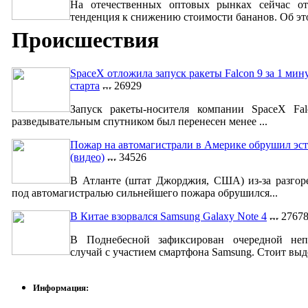
На отечественных оптовых рынках сейчас от
тенденция к снижению стоимости бананов. Об это
Происшествия
SpaceX отложила запуск ракеты Falcon 9 за 1 мин
старта
26929
Запуск ракеты-носителя компании SpaceX Fa
разведывательным спутником был перенесен менее ...
Пожар на автомагистрали в Америке обрушил эст
(видео)
34526
В Атланте (штат Джорджия, США) из-за разгор
под автомагистралью сильнейшего пожара обрушился...
В Китае взорвался Samsung Galaxy Note 4
2767
В Поднебесной зафиксирован очередной неп
случай с участием смартфона Samsung. Стоит выде
Информация: