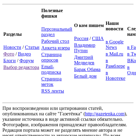
Полезные
фишки
Наши
О ком пишем
новости
Сле
Персональный
Разделы
нам
раздел
Россия
/
США
Рабочий стол
в Google
Владимир
Новости
/
Статьи
News
в F
Анкета юзера
Путин
Фото
/
Видео
в Mail.ru
в Tw
Страница
Дмитрий
опросов
Блоги
/
Форум
в
ВКо
Медведев
Рамблере
Email-
Выбор редактора
в
Барак Обама
подписка
в
Одн
Белый дом
Новотеке
Страница
меток
RSS ленты
При воспроизведении или цитировании статей,
опубликованных на сайте "Газетёнка" (
http://gazetenka.com
),
указание источника в виде активной ссылки обязательно.
Фотографии, изображения принадлежат правообладателям.
Редакция портала может не разделять мнение автора и не
несет ответственности за авторские материалы. По всем