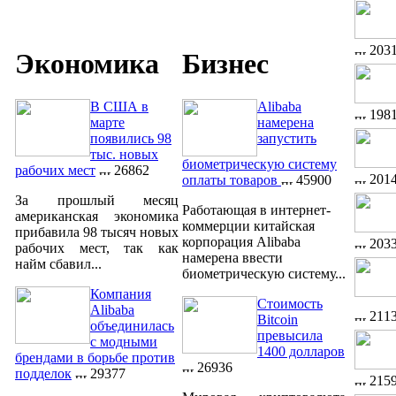
203
Экономика
Бизнес
В США в
Alibaba
198
марте
намерена
появились 98
запустить
тыс. новых
биометрическую систему
рабочих мест
26862
201
оплаты товаров
45900
За прошлый месяц
Работающая в интернет-
американская экономика
коммерции китайская
прибавила 98 тысяч новых
корпорация Alibaba
203
рабочих мест, так как
намерена ввести
найм сбавил...
биометрическую систему...
Компания
Стоимость
Alibaba
211
Bitcoin
объединилась
превысила
с модными
1400 долларов
брендами в борьбе против
26936
подделок
29377
215