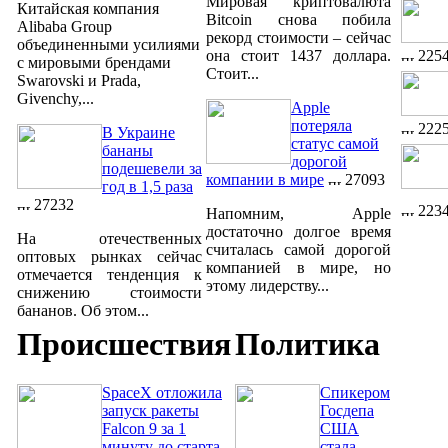
Мировая криптовалюта
Китайская компания
Bitcoin снова побила
Alibaba Group
рекорд стоимости – сейчас
объединенными усилиями
225
она стоит 1437 доллара.
с мировыми брендами
Стоит...
Swarovski и Prada,
Givenchy,...
Apple
потеряла
222
В Украине
статус самой
бананы
дорогой
подешевели за
компании в мире
27093
год в 1,5 раза
27232
223
Напомним, Apple
достаточно долгое время
На отечественных
считалась самой дорогой
оптовых рынках сейчас
компанией в мире, но
отмечается тенденция к
этому лидерству...
снижению стоимости
бананов. Об этом...
Происшествия
Политика
SpaceX отложила
Спикером
запуск ракеты
Госдепа
Falcon 9 за 1
США
минуту до старта
стала