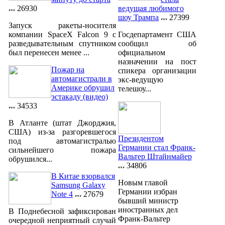
26930
ведущая любимого
шоу Трампа
27399
Запуск ракеты-носителя
компании SpaceX Falcon 9 с
Госдепартамент США
разведывательным спутником
сообщил об
был перенесен менее ...
официальном
назначении на пост
Пожар на
спикера организации
автомагистрали в
экс-ведущую
Америке обрушил
телешоу...
эстакаду (видео)
34533
В Атланте (штат Джорджия,
США) из-за разгоревшегося
Президентом
под автомагистралью
Германии стал Франк-
сильнейшего пожара
Вальтер Штайнмайер
обрушился...
34806
В Китае взорвался
Новым главой
Samsung Galaxy
Германии избран
Note 4
27679
бывший министр
иностранных дел
В Поднебесной зафиксирован
Франк-Вальтер
очередной неприятный случай