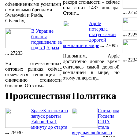
рекорд стоимости – сейчас
объединенными усилиями
она стоит 1437 доллара.
с мировыми брендами
225
Стоит...
Swarovski и Prada,
Givenchy,...
Apple
потеряла
В Украине
статус самой
222
бананы
дорогой
подешевели за
компании в мире
27095
год в 1,5 раза
27233
Напомним, Apple
223
достаточно долгое время
На отечественных
считалась самой дорогой
оптовых рынках сейчас
компанией в мире, но
отмечается тенденция к
этому лидерству...
снижению стоимости
бананов. Об этом...
Происшествия
Политика
SpaceX отложила
Спикером
запуск ракеты
Госдепа
Falcon 9 за 1
США
минуту до старта
стала
26930
ведущая любимого