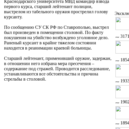
Краснодарского университета МВД командир взвода
первого курса, старший лейтенант полиции,
выстрелом из табельного оружия прострелил голову
Экскл
курсанту.
По сообщению СУ СК РФ по Ставрополью, выстрел
был произведен в помещении столовой. По факту
317
покушения на убийство возбуждено уголовное дело.
Раненый курсант в крайне тяжелом состоянии
находится в реанимации краевой больницы.
Старший лейтенант, применивший оружие, задержан,
185
в отношении него избрана мера пресечения –
содержание под стражей. Проводится расследование,
устанавливаются все обстоятельства и причина
стрельбы в столовой.
193
190
189