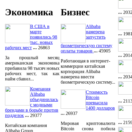
Экономика
Бизнес
203
В США в
Alibaba
марте
намерена
198
появились 98
запустить
тыс. новых
биометрическую систему
рабочих мест
26863
оплаты товаров
45905
201
За прошлый месяц
Работающая в интернет-
американская экономика
коммерции китайская
прибавила 98 тысяч новых
корпорация Alibaba
рабочих мест, так как
203
намерена ввести
найм сбавил...
биометрическую систему...
Компания
Стоимость
Alibaba
Bitcoin
объединилась
211
превысила
с модными
1400 долларов
брендами в борьбе против
26937
подделок
29377
215
Мировая криптовалюта
Китайская компания
Bitcoin снова побила
Alibaba Group