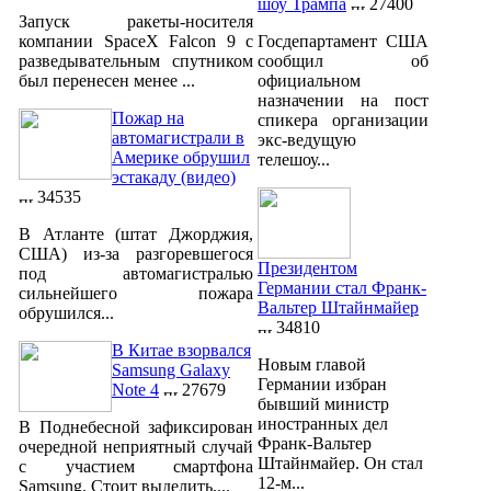
шоу Трампа
27400
Запуск ракеты-носителя
компании SpaceX Falcon 9 с
Госдепартамент США
разведывательным спутником
сообщил об
был перенесен менее ...
официальном
назначении на пост
Пожар на
спикера организации
автомагистрали в
экс-ведущую
Америке обрушил
телешоу...
эстакаду (видео)
34535
В Атланте (штат Джорджия,
США) из-за разгоревшегося
Президентом
под автомагистралью
Германии стал Франк-
сильнейшего пожара
Вальтер Штайнмайер
обрушился...
34810
В Китае взорвался
Новым главой
Samsung Galaxy
Германии избран
Note 4
27679
бывший министр
иностранных дел
В Поднебесной зафиксирован
Франк-Вальтер
очередной неприятный случай
Штайнмайер. Он стал
с участием смартфона
12-м...
Samsung. Стоит выделить,...