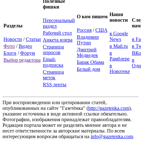
Полезные
фишки
Наши
О ком пишем
новости
Сле
Персональный
Разделы
нам
раздел
Россия
/
США
Рабочий стол
в Google
Владимир
Новости
/
Статьи
News
в F
Анкета юзера
Путин
Фото
/
Видео
в Mail.ru
в Tw
Страница
Дмитрий
опросов
Блоги
/
Форум
в
ВКо
Медведев
Рамблере
Email-
Выбор редактора
в
Барак Обама
подписка
в
Одн
Белый дом
Новотеке
Страница
меток
RSS ленты
При воспроизведении или цитировании статей,
опубликованных на сайте "Газетёнка" (
http://gazetenka.com
),
указание источника в виде активной ссылки обязательно.
Фотографии, изображения принадлежат правообладателям.
Редакция портала может не разделять мнение автора и не
несет ответственности за авторские материалы. По всем
интересующим вопросам обращаться на
info@gazetenka.com
.