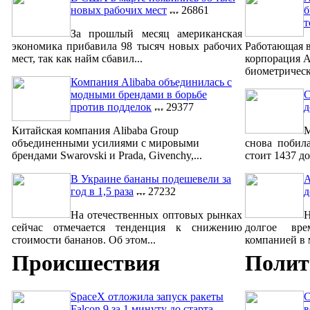
новых рабочих мест
26861
б
т
За прошлый месяц американская
экономика прибавила 98 тысяч новых рабочих
Работающая в
мест, так как найм сбавил...
корпорация A
биометрическ
Компания Alibaba объединилась с
модными брендами в борьбе
С
против подделок
29377
д
Китайская компания Alibaba Group
М
объединенными усилиями с мировыми
снова побил
брендами Swarovski и Prada, Givenchy,...
стоит 1437 до
В Украине бананы подешевели за
A
год в 1,5 раза
27232
д
На отечественных оптовых рынках
сейчас отмечается тенденция к снижению
долгое вре
стоимости бананов. Об этом...
компанией в м
Происшествия
Полит
SpaceX отложила запуск ракеты
С
Falcon 9 за 1 минуту до старта
в