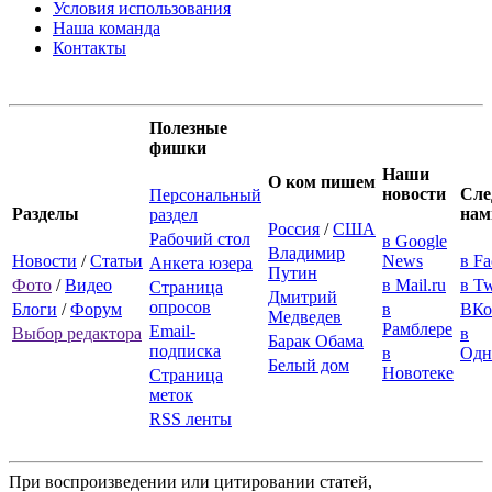
Условия использования
Наша команда
Контакты
Полезные
фишки
Наши
О ком пишем
новости
Сле
Персональный
Разделы
нам
раздел
Россия
/
США
Рабочий стол
в Google
Владимир
Новости
/
Статьи
News
в F
Анкета юзера
Путин
Фото
/
Видео
в Mail.ru
в Tw
Страница
Дмитрий
опросов
Блоги
/
Форум
в
ВКо
Медведев
Рамблере
Email-
Выбор редактора
в
Барак Обама
подписка
в
Одн
Белый дом
Новотеке
Страница
меток
RSS ленты
При воспроизведении или цитировании статей,