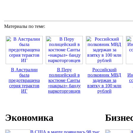
Материалы по теме:
В Австралии
В Перу
Российский
была
полицейский в
полковник МВД
Ин
предотвращена
костюме Санты
задержан за
с
серия терактов
«накрыл» банду
взятку в 100 млн
ИГ
наркоторговцев
рублей
Экономика
Бизне
В США в марте появились 98 тыс.
A