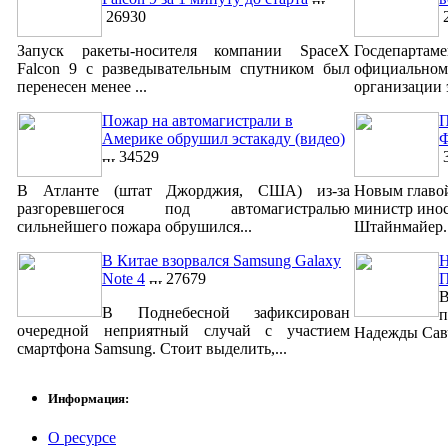
26930
2
Запуск ракеты-носителя компании SpaceX
Госдепар
Falcon 9 с разведывательным спутником был
официально
перенесен менее ...
организации 
Пожар на автомагистрали в
П
Америке обрушил эстакаду (видео)
Ф
34529
3
В Атланте (штат Джорджия, США) из-за
Новым главо
разгоревшегося под автомагистралью
министр ино
сильнейшего пожара обрушился...
Штайнмайер. 
В Китае взорвался Samsung Galaxy
Н
Note 4
27679
В
В Поднебесной зафиксирован
п
очередной неприятный случай с участием
Надежды Савч
смартфона Samsung. Стоит выделить,...
Информация:
О ресурсе