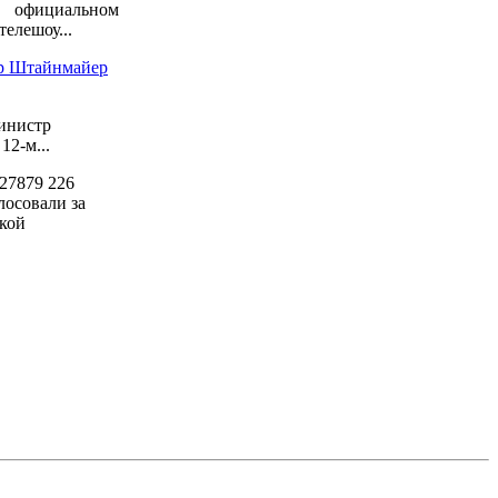
официальном
елешоу...
ер Штайнмайер
инистр
2-м...
27879
226
лосовали за
кой