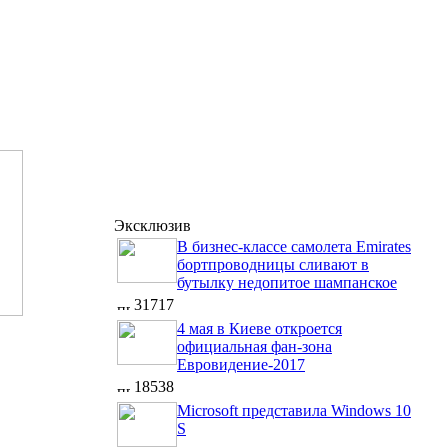
Эксклюзив
В бизнес-классе самолета Emirates
бортпроводницы сливают в
бутылку недопитое шампанское
31717
4 мая в Киеве откроется
официальная фан-зона
Евровидение-2017
18538
Microsoft представила Windows 10
S