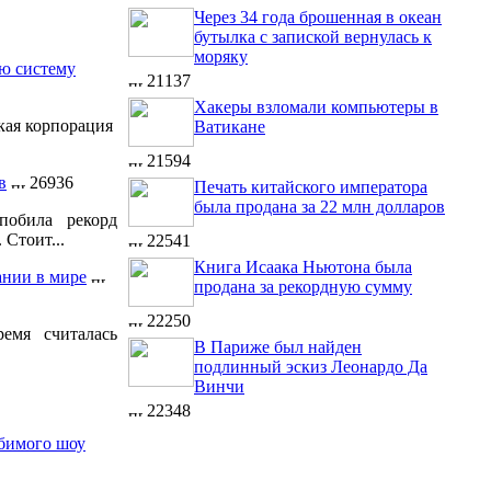
Через 34 года брошенная в океан
бутылка с запиской вернулась к
моряку
ую систему
21137
Хакеры взломали компьютеры в
кая корпорация
Ватикане
21594
в
26936
Печать китайского императора
была продана за 22 млн долларов
побила рекорд
 Стоит...
22541
Книга Исаака Ньютона была
ании в мире
продана за рекордную сумму
22250
емя считалась
В Париже был найден
подлинный эскиз Леонардо Да
Винчи
22348
бимого шоу