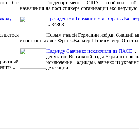
lcon 9 с
Госдепартамент США сообщил об 
назначении на пост спикера организации экс-ведущую т
акаду
Президентом Германии стал Франк-Вальт
34808
евшегося
Новым главой Германии избран бывший м
иностранных дел Франк-Вальтер Штайнмайер. Он стал 1
9
Надежду Савченко исключили из ПАСЕ
депутатов Верховной рады Украины прого
риятный
исключение Надежды Савченко из украинс
лить,...
делегации...