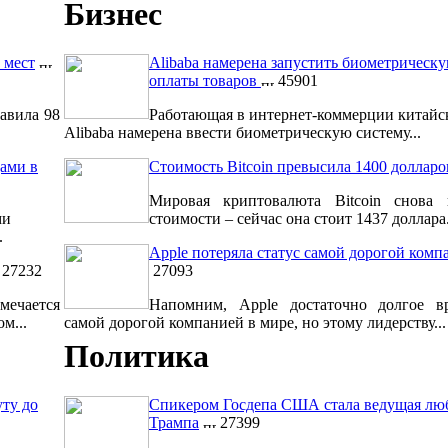
Бизнес
 мест
Alibaba намерена запустить биометрическ
оплаты товаров
45901
авила 98
Работающая в интернет-коммерции китайс
Alibaba намерена ввести биометрическую систему...
ами в
Стоимость Bitcoin превысила 1400 долларо
Мировая криптовалюта Bitcoin снова 
ми
стоимости – сейчас она стоит 1437 доллара.
.
Apple потеряла статус самой дорогой комп
27232
27093
мечается
Напомним, Apple достаточно долгое вр
м...
самой дорогой компанией в мире, но этому лидерству...
Политика
уту до
Спикером Госдепа США стала ведущая лю
Трампа
27399