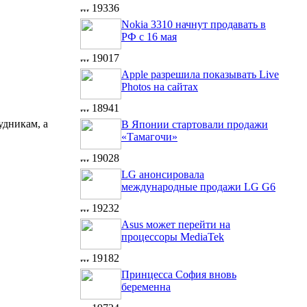
19336
Nokia 3310 начнут продавать в
РФ с 16 мая
19017
Apple разрешила показывать Live
Photos на сайтах
18941
удникам, а
В Японии стартовали продажи
«Тамагочи»
19028
LG анонсировала
международные продажи LG G6
19232
Asus может перейти на
процессоры MediaTek
19182
Принцесса София вновь
беременна