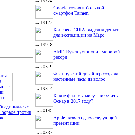
19724
Google готовит большой
смартфон Taimen
19172
Конгресс США выделил деньги
для экспедиции на Марс
19918
AMD Ryzen установил мировой
рекорд
20319
Французский дизайнер создала
настенные часы из волос
19814
Какие фильмы могут получить
Оскар в 2017 году?
бъединилась с
20145
 борьбе против
ок
Apple назвала дату следующей
презентации
20337