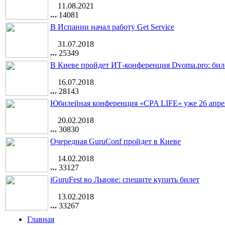
11.08.2021
14081
В Испании начал работу Get Service
31.07.2018
25349
В Киеве пройдет ИТ-конференция Dvoma.pro: бил
16.07.2018
28143
Юбилейная конференция «CPA LIFE» уже 26 апре
20.02.2018
30830
Очередная GuruConf пройдет в Киеве
14.02.2018
33127
iGuruFest во Львове: спешите купить билет
13.02.2018
33267
Главная