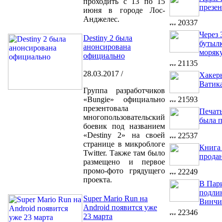
проходить с 13 по 15
презе
июня в городе Лос-
Анджелес.
20337
Через 
Destiny 2 была
бутылк
анонсирована
моряк
официально
21135
28.03.2017 /
Хакер
Ватик
Группа разработчиков
«Bungie» официально
21593
презентовала
Печать
многопользовательский
была п
боевик под названием
«Destiny 2» на своей
22537
странице в микроблоге
Книга
Twitter. Также там было
продан
размещено и первое
промо-фото грядущего
22249
проекта.
В Пар
подли
Super Mario Run на
Винчи
Android появится уже
22346
23 марта