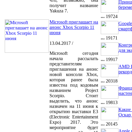
что, возможно, она
Принц
получит название
берем
Yakuza 7.
19724
Microsoft приглашает на
Googl
анонс Xbox Scorpio 11
смарт
июня
19171
13.04.2017 /
Конгр
для э
Microsoft сегодня
начала рассылать
19917
представителям
AMD R
приглашения на анонс
рекорд
новой консоли Xbox,
которая ранее была
20318
известна под кодовым
Франц
названием Project
настен
Scorpio. Стоит
выделить, что анонс
19813
назначен на 11 июня к
Какие
открытию выставки E3
Оскар 
(Electronic Entertainment
Expo) 2017. Это
20145
мероприятие будет
Apple 