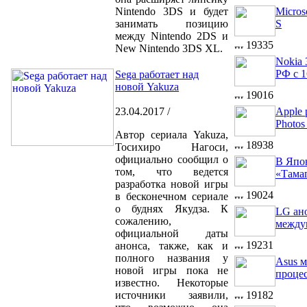
Nintendo 3DS и будет
Micros
занимать позицию
S
между Nintendo 2DS и
19335
New Nintendo 3DS XL.
Nokia 
РФ с 1
Sega работает над
новой Yakuza
19016
23.04.2017 /
Apple 
Photos
Автор сериала Yakuza,
18938
Тосихиро Нагоси,
официально сообщил о
В Япо
том, что ведется
«Тама
разработка новой игры
19024
в бесконечном сериале
о буднях Якудза. К
LG ан
сожалению,
между
официальной даты
19231
анонса, также, как и
полного названия у
Asus м
новой игры пока не
проце
известно. Некоторые
источники заявили,
19182