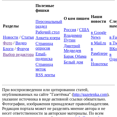
Полезные
фишки
Наши
О ком пишем
новости
Сле
Персональный
Разделы
нам
раздел
Россия
/
США
Рабочий стол
в Google
Владимир
Новости
/
Статьи
News
в F
Анкета юзера
Путин
Фото
/
Видео
в Mail.ru
в Tw
Страница
Дмитрий
опросов
Блоги
/
Форум
в
ВКо
Медведев
Рамблере
Email-
Выбор редактора
в
Барак Обама
подписка
в
Одн
Белый дом
Новотеке
Страница
меток
RSS ленты
При воспроизведении или цитировании статей,
опубликованных на сайте "Газетёнка" (
http://gazetenka.com
),
указание источника в виде активной ссылки обязательно.
Фотографии, изображения принадлежат правообладателям.
Редакция портала может не разделять мнение автора и не
несет ответственности за авторские материалы. По всем