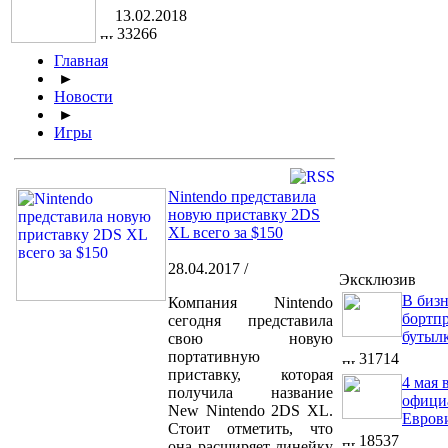
13.02.2018
33266
Главная
►
Новости
►
Игры
Nintendo представила
новую приставку 2DS
XL всего за $150
28.04.2017 /
Эксклюзив
В бизн
Компания Nintendo
бортп
сегодня представила
бутыл
свою новую
портативную
31714
приставку, которая
4 мая 
получила название
офици
New Nintendo 2DS XL.
Евров
Стоит отметить, что
18537
она расширяет линейку