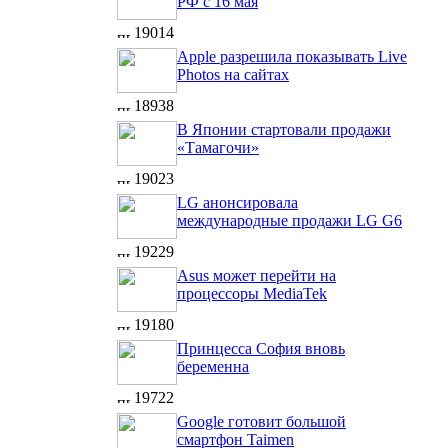
РФ с 16 мая
19014
Apple разрешила показывать Live
Photos на сайтах
18938
В Японии стартовали продажи
«Тамагочи»
19023
LG анонсировала
международные продажи LG G6
19229
Asus может перейти на
процессоры MediaTek
19180
Принцесса София вновь
беременна
19722
Google готовит большой
смартфон Taimen