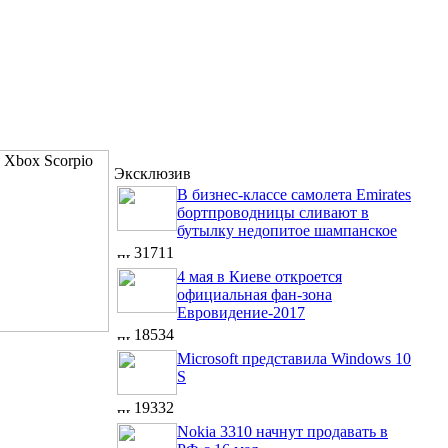
Эксклюзив
В бизнес-классе самолета Emirates
бортпроводницы сливают в
бутылку недопитое шампанское
31711
4 мая в Киеве откроется
официальная фан-зона
Евровидение-2017
18534
Microsoft представила Windows 10
S
19332
Nokia 3310 начнут продавать в