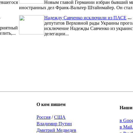
евшегося
Новым главой Германии избран бывший м
иностранных дел Франк-Вальтер Штайнмайер. Он стал 1
6
Надежду Савченко исключили из ПАСЕ
депутатов Верховной рады Украины прого
риятный
исключение Надежды Савченко из украинс
лить,...
делегации...
О ком пишем
Наши 
Россия
/
США
в Goo
Владимир Путин
в Mail
Дмитрий Медведев