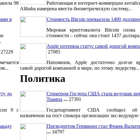
авила 98
Работающая в интернет-коммерции китайс
Alibaba намерена ввести биометрическую систему...
ами в
Стоимость Bitcoin превысила 1400 долларо
Мировая криптовалюта Bitcoin снова 
ми
стоимости – сейчас она стоит 1437 доллара.
.
Apple потеряла статус самой дорогой комп
27229
27085
мечается
Напомним, Apple достаточно долгое вр
м...
самой дорогой компанией в мире, но этому лидерству...
Политика
уту до
Спикером Госдепа США стала ведущая лю
Трампа
27391
lcon 9 с
Госдепартамент США сообщил об 
назначении на пост спикера организации экс-ведущую т
акаду
Президентом Германии стал Франк-Вальт
34797