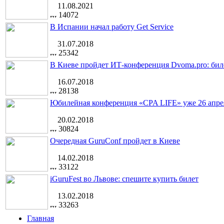
11.08.2021
14072
В Испании начал работу Get Service
31.07.2018
25342
В Киеве пройдет ИТ-конференция Dvoma.pro: бил
16.07.2018
28138
Юбилейная конференция «CPA LIFE» уже 26 апре
20.02.2018
30824
Очередная GuruConf пройдет в Киеве
14.02.2018
33122
iGuruFest во Львове: спешите купить билет
13.02.2018
33263
Главная