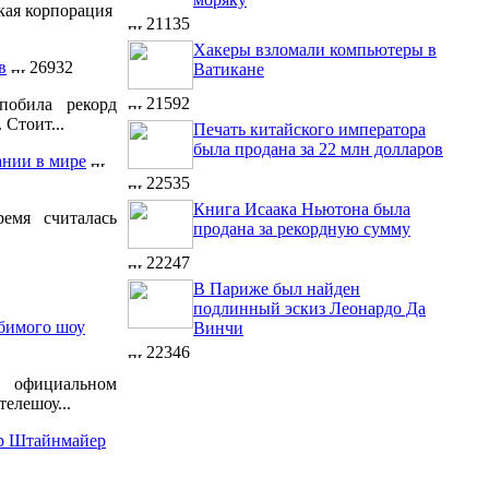
кая корпорация
21135
Хакеры взломали компьютеры в
в
26932
Ватикане
21592
побила рекорд
 Стоит...
Печать китайского императора
была продана за 22 млн долларов
ании в мире
22535
Книга Исаака Ньютона была
емя считалась
продана за рекордную сумму
22247
В Париже был найден
подлинный эскиз Леонардо Да
бимого шоу
Винчи
22346
официальном
елешоу...
ер Штайнмайер