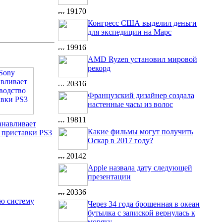
19170
Конгресс США выделил деньги
для экспедиции на Марс
19916
AMD Ryzen установил мировой
рекорд
20316
Французский дизайнер создала
настенные часы из волос
19811
анавливает
Какие фильмы могут получить
 приставки PS3
Оскар в 2017 году?
20142
Apple назвала дату следующей
презентации
20336
ую систему
Через 34 года брошенная в океан
бутылка с запиской вернулась к
моряку