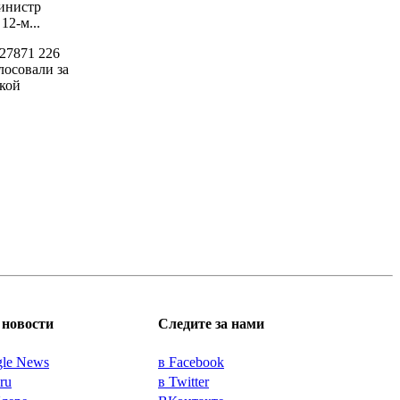
инистр
2-м...
27871
226
лосовали за
кой
новости
Следите за нами
gle News
в Facebook
.ru
в Twitter