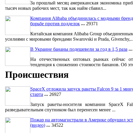
За прошлый месяц американская экономика приб
тысяч новых рабочих мест, так как найм сбавил...
Компания Alibaba объединилась с модными бренд
борьбе против подделок
29371
Китайская компания Alibaba Group объединенны
усилиями с мировыми брендами Swarovski и Prada, Givenchy,..
В Украине бананы подешевели за год в 1,5 раза
На отечественных оптовых рынках сейчас от
тенденция к снижению стоимости бананов. Об это
Происшествия
SpaceX отложила запуск ракеты Falcon 9 за 1 мин
старта
26927
Запуск ракеты-носителя компании SpaceX Fa
разведывательным спутником был перенесен менее ...
Пожар на автомагистрали в Америке обрушил эст
(видео)
34522