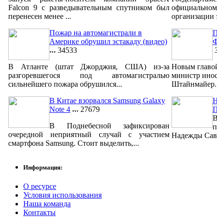
Falcon 9 с разведывательным спутником был
официально
перенесен менее ...
организации 
Пожар на автомагистрали в
П
Америке обрушил эстакаду (видео)
Ф
34533
3
В Атланте (штат Джорджия, США) из-за
Новым главо
разгоревшегося под автомагистралью
министр ино
сильнейшего пожара обрушился...
Штайнмайер. 
В Китае взорвался Samsung Galaxy
Н
Note 4
27679
В
В Поднебесной зафиксирован
п
очередной неприятный случай с участием
Надежды Савч
смартфона Samsung. Стоит выделить,...
Информация:
О ресурсе
Условия использования
Наша команда
Контакты