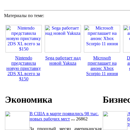
Материалы по теме:
Nintendo
Sega работает над
Microsoft
D
представила
новой Yakuza
приглашает на
а
новую приставку
анонс Xbox
2DS XL всего за
Scorpio 11 июня
$150
Экономика
Бизне
В США в марте появились 98 тыс.
A
новых рабочих мест
26862
б
т
За прошлый месяц американская