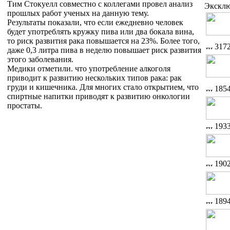
Тим Стокуелл совместно с коллегами провел анализ
Экскл
прошлых работ ученых на данную тему.
Результаты показали, что если ежедневно человек
будет употреблять кружку пива или два бокала вина,
то риск развития рака повышается на 23%. Более того,
317
даже 0,3 литра пива в неделю повышает риск развития
этого заболевания.
Медики отметили. что употребление алкоголя
приводит к развитию нескольких типов рака: рак
груди и кишечника. Для многих стало открытием, что
185
спиртные напитки приводят к развитию онкологии
простаты.
193
190
189