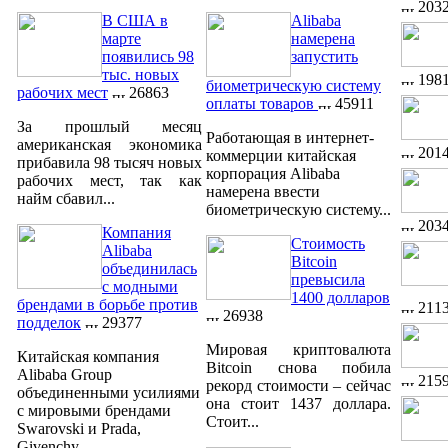
203
В США в
Alibaba
марте
намерена
появились 98
запустить
тыс. новых
198
биометрическую систему
рабочих мест
26863
оплаты товаров
45911
За прошлый месяц
Работающая в интернет-
американская экономика
201
коммерции китайская
прибавила 98 тысяч новых
корпорация Alibaba
рабочих мест, так как
намерена ввести
найм сбавил...
биометрическую систему...
203
Компания
Стоимость
Alibaba
Bitcoin
объединилась
превысила
с модными
1400 долларов
брендами в борьбе против
211
26938
подделок
29377
Мировая криптовалюта
Китайская компания
Bitcoin снова побила
Alibaba Group
215
рекорд стоимости – сейчас
объединенными усилиями
она стоит 1437 доллара.
с мировыми брендами
Стоит...
Swarovski и Prada,
Givenchy,...