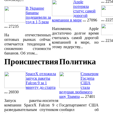
225
Apple
потеряла
В Украине
статус самой
бананы
дорогой
подешевели за
222
компании в мире
27096
год в 1,5 раза
27235
Напомним, Apple
достаточно долгое время
На отечественных
считалась самой дорогой
оптовых рынках сейчас
223
компанией в мире, но
отмечается тенденция к
этому лидерству...
снижению стоимости
бананов. Об этом...
Происшествия
Политика
SpaceX отложила
Спикером
запуск ракеты
Госдепа
Falcon 9 за 1
США
минуту до старта
стала
26930
ведущая любимого
шоу Трампа
27401
Запуск ракеты-носителя
компании SpaceX Falcon 9 с
Госдепартамент США
разведывательным спутником
сообщил об