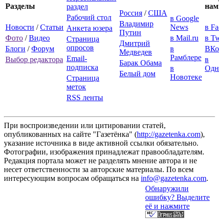
Разделы
нам
раздел
Россия
/
США
Рабочий стол
в Google
Владимир
Новости
/
Статьи
News
в F
Анкета юзера
Путин
Фото
/
Видео
в Mail.ru
в Tw
Страница
Дмитрий
опросов
Блоги
/
Форум
в
ВКо
Медведев
Рамблере
Email-
Выбор редактора
в
Барак Обама
подписка
в
Одн
Белый дом
Новотеке
Страница
меток
RSS ленты
При воспроизведении или цитировании статей,
опубликованных на сайте "Газетёнка" (
http://gazetenka.com
),
указание источника в виде активной ссылки обязательно.
Фотографии, изображения принадлежат правообладателям.
Редакция портала может не разделять мнение автора и не
несет ответственности за авторские материалы. По всем
интересующим вопросам обращаться на
info@gazetenka.com
.
Обнаружили
ошибку? Выделите
её и нажмите