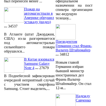
был перенесен менее ...
официальном
назначении на пост
Пожар на
спикера организации
автомагистрали в
экс-ведущую
Америке обрушил
телешоу...
эстакаду (видео)
34537
В Атланте (штат Джорджия,
США) из-за разгоревшегося
Президентом
под автомагистралью
Германии стал Франк-
сильнейшего пожара
Вальтер Штайнмайер
обрушился...
34812
В Китае взорвался
Новым главой
Samsung Galaxy
Германии избран
Note 4
27679
бывший министр
иностранных дел
В Поднебесной зафиксирован
Франк-Вальтер
очередной неприятный случай
Штайнмайер. Он стал
с участием смартфона
12-м...
Samsung. Стоит выделить,...
Надежду
Савченко