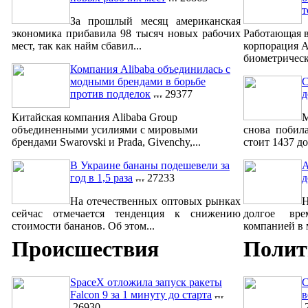
т
За прошлый месяц американская
экономика прибавила 98 тысяч новых рабочих
Работающая в
мест, так как найм сбавил...
корпорация A
биометрическ
Компания Alibaba объединилась с
модными брендами в борьбе
С
против подделок
29377
д
Китайская компания Alibaba Group
М
объединенными усилиями с мировыми
снова побил
брендами Swarovski и Prada, Givenchy,...
стоит 1437 до
В Украине бананы подешевели за
A
год в 1,5 раза
27233
д
На отечественных оптовых рынках
сейчас отмечается тенденция к снижению
долгое вре
стоимости бананов. Об этом...
компанией в м
Происшествия
Полит
SpaceX отложила запуск ракеты
С
Falcon 9 за 1 минуту до старта
в
26930
2