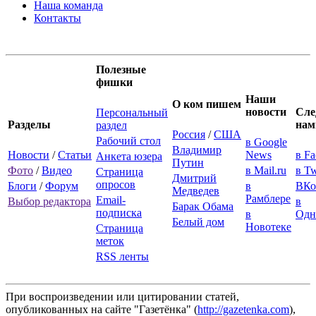
Наша команда
Контакты
Полезные
фишки
Наши
О ком пишем
новости
Сле
Персональный
Разделы
нам
раздел
Россия
/
США
Рабочий стол
в Google
Владимир
Новости
/
Статьи
News
в F
Анкета юзера
Путин
Фото
/
Видео
в Mail.ru
в Tw
Страница
Дмитрий
опросов
Блоги
/
Форум
в
ВКо
Медведев
Рамблере
Email-
Выбор редактора
в
Барак Обама
подписка
в
Одн
Белый дом
Новотеке
Страница
меток
RSS ленты
При воспроизведении или цитировании статей,
опубликованных на сайте "Газетёнка" (
http://gazetenka.com
),