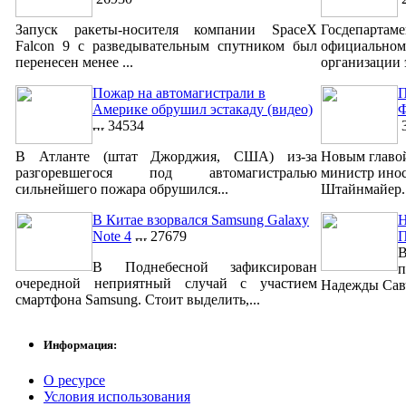
Запуск ракеты-носителя компании SpaceX
Госдепар
Falcon 9 с разведывательным спутником был
официально
перенесен менее ...
организации 
Пожар на автомагистрали в
П
Америке обрушил эстакаду (видео)
Ф
34534
3
В Атланте (штат Джорджия, США) из-за
Новым главо
разгоревшегося под автомагистралью
министр ино
сильнейшего пожара обрушился...
Штайнмайер. 
В Китае взорвался Samsung Galaxy
Н
Note 4
27679
В
В Поднебесной зафиксирован
п
очередной неприятный случай с участием
Надежды Савч
смартфона Samsung. Стоит выделить,...
Информация:
О ресурсе
Условия использования