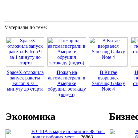
Материалы по теме:
SpaceX отложила
Пожар на
В Китае
Н
запуск ракеты
автомагистрали в
взорвался
п
Falcon 9 за 1
Америке
Samsung Galaxy
ст
минуту до старта
обрушил эстакаду
Note 4
(видео)
Экономика
Бизне
В США в марте появились 98 тыс.
A
новых рабочих мест
26863
б