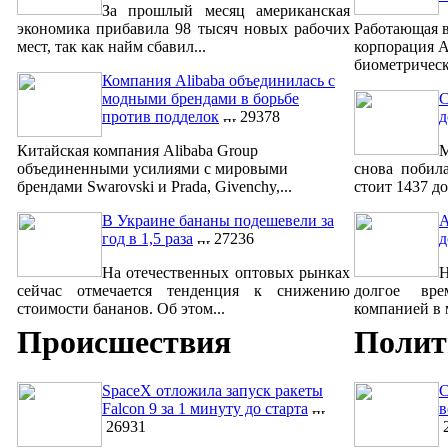
За прошлый месяц американская
экономика прибавила 98 тысяч новых рабочих
Работающая в
мест, так как найм сбавил...
корпорация A
биометрическ
Компания Alibaba объединилась с
модными брендами в борьбе
С
против подделок
29378
д
Китайская компания Alibaba Group
М
объединенными усилиями с мировыми
снова побил
брендами Swarovski и Prada, Givenchy,...
стоит 1437 до
В Украине бананы подешевели за
A
год в 1,5 раза
27236
д
На отечественных оптовых рынках
сейчас отмечается тенденция к снижению
долгое вре
стоимости бананов. Об этом...
компанией в м
Происшествия
Полит
SpaceX отложила запуск ракеты
С
Falcon 9 за 1 минуту до старта
в
26931
2