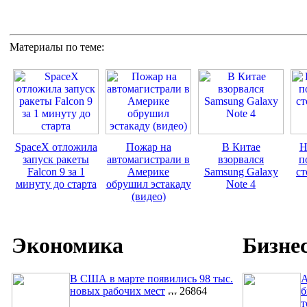
Материалы по теме:
SpaceX отложила
Пожар на
В Китае
Н
запуск ракеты
автомагистрали в
взорвался
п
Falcon 9 за 1
Америке
Samsung Galaxy
ст
минуту до старта
обрушил эстакаду
Note 4
(видео)
Экономика
Бизне
В США в марте появились 98 тыс.
A
новых рабочих мест
26864
б
т