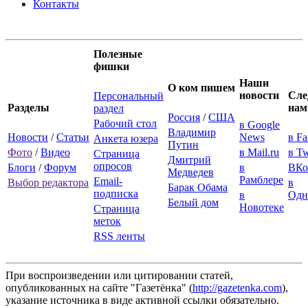
Контакты
Полезные
фишки
Наши
О ком пишем
новости
Сле
Персональный
Разделы
нам
раздел
Россия
/
США
Рабочий стол
в Google
Владимир
Новости
/
Статьи
News
в F
Анкета юзера
Путин
Фото
/
Видео
в Mail.ru
в Tw
Страница
Дмитрий
опросов
Блоги
/
Форум
в
ВКо
Медведев
Рамблере
Email-
Выбор редактора
в
Барак Обама
подписка
в
Одн
Белый дом
Новотеке
Страница
меток
RSS ленты
При воспроизведении или цитировании статей,
опубликованных на сайте "Газетёнка" (
http://gazetenka.com
),
указание источника в виде активной ссылки обязательно.