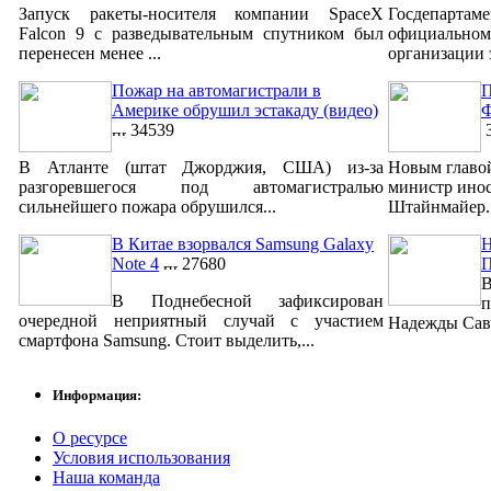
Запуск ракеты-носителя компании SpaceX
Госдепар
Falcon 9 с разведывательным спутником был
официально
перенесен менее ...
организации 
Пожар на автомагистрали в
П
Америке обрушил эстакаду (видео)
Ф
34539
3
В Атланте (штат Джорджия, США) из-за
Новым главо
разгоревшегося под автомагистралью
министр ино
сильнейшего пожара обрушился...
Штайнмайер. 
В Китае взорвался Samsung Galaxy
Н
Note 4
27680
В
В Поднебесной зафиксирован
п
очередной неприятный случай с участием
Надежды Савч
смартфона Samsung. Стоит выделить,...
Информация:
О ресурсе
Условия использования
Наша команда