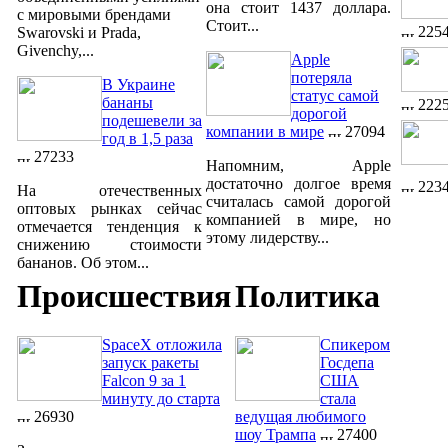
она стоит 1437 доллара.
с мировыми брендами
Стоит...
225
Swarovski и Prada,
Givenchy,...
Apple
потеряла
В Украине
статус самой
бананы
222
дорогой
подешевели за
компании в мире
27094
год в 1,5 раза
27233
Напомним, Apple
достаточно долгое время
223
На отечественных
считалась самой дорогой
оптовых рынках сейчас
компанией в мире, но
отмечается тенденция к
этому лидерству...
снижению стоимости
бананов. Об этом...
Происшествия
Политика
SpaceX отложила
Спикером
запуск ракеты
Госдепа
Falcon 9 за 1
США
минуту до старта
стала
26930
ведущая любимого
шоу Трампа
27400