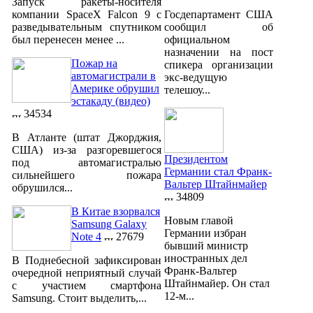
Запуск ракеты-носителя
компании SpaceX Falcon 9 с
Госдепартамент США
разведывательным спутником
сообщил об
был перенесен менее ...
официальном
назначении на пост
Пожар на
спикера организации
автомагистрали в
экс-ведущую
Америке обрушил
телешоу...
эстакаду (видео)
34534
В Атланте (штат Джорджия,
США) из-за разгоревшегося
Президентом
под автомагистралью
Германии стал Франк-
сильнейшего пожара
Вальтер Штайнмайер
обрушился...
34809
В Китае взорвался
Новым главой
Samsung Galaxy
Германии избран
Note 4
27679
бывший министр
иностранных дел
В Поднебесной зафиксирован
Франк-Вальтер
очередной неприятный случай
Штайнмайер. Он стал
с участием смартфона
12-м...
Samsung. Стоит выделить,...