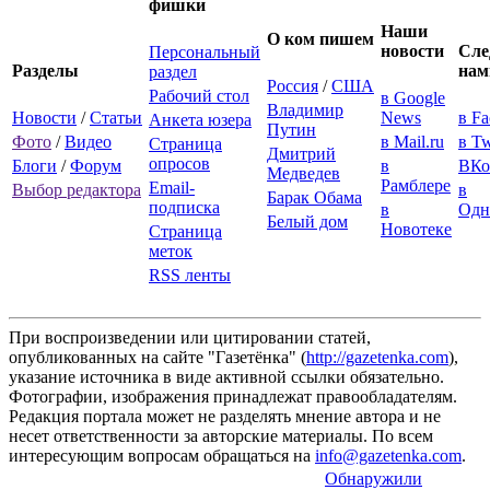
фишки
Наши
О ком пишем
новости
Сле
Персональный
Разделы
нам
раздел
Россия
/
США
Рабочий стол
в Google
Владимир
Новости
/
Статьи
News
в F
Анкета юзера
Путин
Фото
/
Видео
в Mail.ru
в Tw
Страница
Дмитрий
опросов
Блоги
/
Форум
в
ВКо
Медведев
Рамблере
Email-
Выбор редактора
в
Барак Обама
подписка
в
Одн
Белый дом
Новотеке
Страница
меток
RSS ленты
При воспроизведении или цитировании статей,
опубликованных на сайте "Газетёнка" (
http://gazetenka.com
),
указание источника в виде активной ссылки обязательно.
Фотографии, изображения принадлежат правообладателям.
Редакция портала может не разделять мнение автора и не
несет ответственности за авторские материалы. По всем
интересующим вопросам обращаться на
info@gazetenka.com
.
Обнаружили