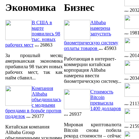
Экономика
Бизнес
203
В США в
Alibaba
марте
намерена
198
появились 98
запустить
тыс. новых
биометрическую систему
рабочих мест
26863
оплаты товаров
45903
201
За прошлый месяц
Работающая в интернет-
американская экономика
коммерции китайская
прибавила 98 тысяч новых
корпорация Alibaba
рабочих мест, так как
намерена ввести
найм сбавил...
203
биометрическую систему...
Компания
Стоимость
Alibaba
Bitcoin
объединилась
превысила
211
с модными
1400 долларов
брендами в борьбе против
26937
подделок
29377
Мировая криптовалюта
215
Китайская компания
Bitcoin снова побила
Alibaba Group
рекорд стоимости – сейчас
объединенными усилиями