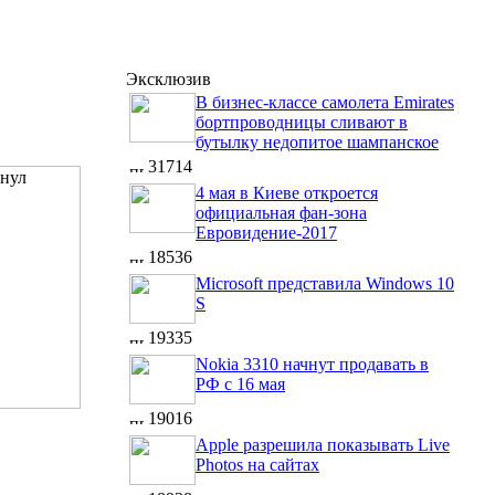
Эксклюзив
В бизнес-классе самолета Emirates
бортпроводницы сливают в
бутылку недопитое шампанское
31714
4 мая в Киеве откроется
официальная фан-зона
Евровидение-2017
18536
Microsoft представила Windows 10
S
19335
Nokia 3310 начнут продавать в
РФ с 16 мая
19016
Apple разрешила показывать Live
Photos на сайтах