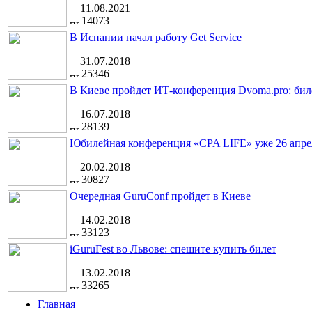
11.08.2021
14073
В Испании начал работу Get Service
31.07.2018
25346
В Киеве пройдет ИТ-конференция Dvoma.pro: бил
16.07.2018
28139
Юбилейная конференция «CPA LIFE» уже 26 апре
20.02.2018
30827
Очередная GuruConf пройдет в Киеве
14.02.2018
33123
iGuruFest во Львове: спешите купить билет
13.02.2018
33265
Главная