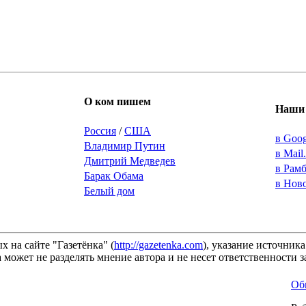
О ком пишем
Наши 
Россия
/
США
в Goo
Владимир Путин
в Mail
Дмитрий Медведев
в Рам
Барак Обама
в Нов
Белый дом
 на сайте "Газетёнка" (
http://gazetenka.com
), указание источник
 может не разделять мнение автора и не несет ответственности
Об