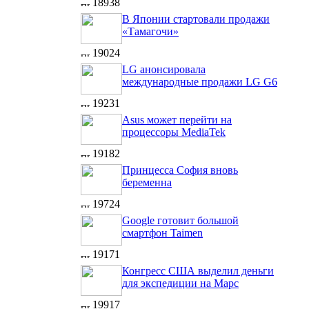
18938
В Японии стартовали продажи
«Тамагочи»
19024
LG анонсировала
международные продажи LG G6
19231
Asus может перейти на
процессоры MediaTek
19182
Принцесса София вновь
беременна
19724
Google готовит большой
смартфон Taimen
19171
Конгресс США выделил деньги
для экспедиции на Марс
19917