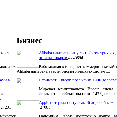
Бизнес
 мест
Alibaba намерена запустить биометрическ
оплаты товаров
45894
авила 98
Работающая в интернет-коммерции китайс
Alibaba намерена ввести биометрическую систему...
ами в
Стоимость Bitcoin превысила 1400 долларо
Мировая криптовалюта Bitcoin снова 
ми
стоимости – сейчас она стоит 1437 доллара.
.
Apple потеряла статус самой дорогой комп
27231
27088
мечается
Напомним, Apple достаточно долгое вр