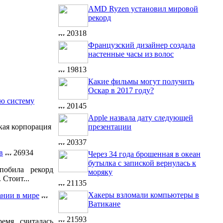
AMD Ryzen установил мировой
рекорд
20318
Французский дизайнер создала
настенные часы из волос
19813
Какие фильмы могут получить
Оскар в 2017 году?
ую систему
20145
Apple назвала дату следующей
презентации
кая корпорация
20337
в
26934
Через 34 года брошенная в океан
бутылка с запиской вернулась к
побила рекорд
моряку
 Стоит...
21135
Хакеры взломали компьютеры в
ании в мире
Ватикане
21593
емя считалась