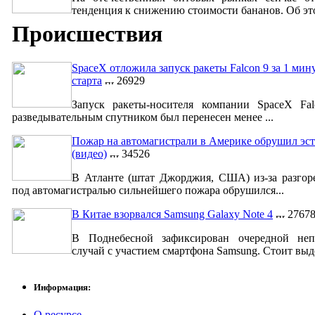
тенденция к снижению стоимости бананов. Об это
Происшествия
SpaceX отложила запуск ракеты Falcon 9 за 1 мин
старта
26929
Запуск ракеты-носителя компании SpaceX Fa
разведывательным спутником был перенесен менее ...
Пожар на автомагистрали в Америке обрушил эст
(видео)
34526
В Атланте (штат Джорджия, США) из-за разгор
под автомагистралью сильнейшего пожара обрушился...
В Китае взорвался Samsung Galaxy Note 4
2767
В Поднебесной зафиксирован очередной неп
случай с участием смартфона Samsung. Стоит выде
Информация:
О ресурсе