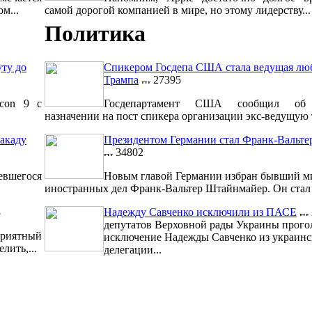
м...
самой дорогой компанией в мире, но этому лидерству...
Политика
уту до
Спикером Госдепа США стала ведущая лю
Трампа
27395
lcon 9 с
Госдепартамент США сообщил об 
назначении на пост спикера организации экс-ведущую т
акаду
Президентом Германии стал Франк-Вальт
34802
евшегося
Новым главой Германии избран бывший м
иностранных дел Франк-Вальтер Штайнмайер. Он стал 1
8
Надежду Савченко исключили из ПАСЕ
депутатов Верховной рады Украины прого
риятный
исключение Надежды Савченко из украинс
лить,...
делегации...