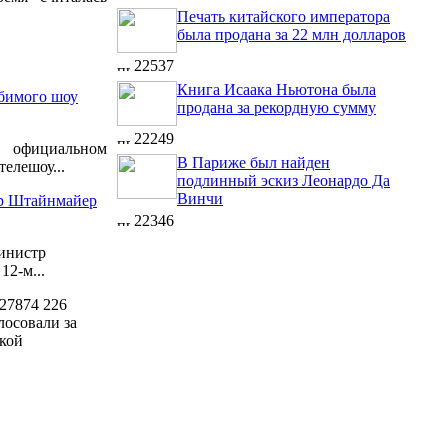
Печать китайского императора
была продана за 22 млн долларов
22537
Книга Исаака Ньютона была
бимого шоу
продана за рекордную сумму
22249
официальном
В Париже был найден
елешоу...
подлинный эскиз Леонардо Да
Винчи
ер Штайнмайер
22346
инистр
2-м...
27874
226
лосовали за
кой