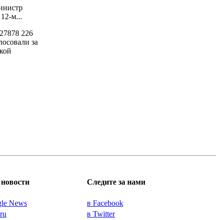
инистр
2-м...
27878
226
лосовали за
кой
новости
Следите за нами
gle News
в Facebook
.ru
в Twitter