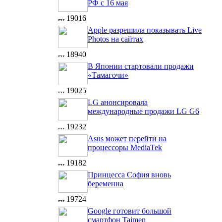
РФ с 16 мая
19016
Apple разрешила показывать Live
Photos на сайтах
18940
В Японии стартовали продажи
«Тамагочи»
19025
LG анонсировала
международные продажи LG G6
19232
Asus может перейти на
процессоры MediaTek
19182
Принцесса София вновь
беременна
19724
Google готовит большой
смартфон Taimen