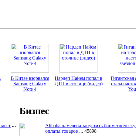
в
В Китае взорвался
Нардеп Найем попал в
Гигантская 
у
Samsung Galaxy
ДТП в столице (видео)
стала насто
Note 4
You
Бизнес
 мест
Alibaba намерена запустить биометрическ
оплаты товаров
45898