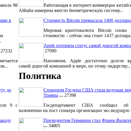
авила 98
Работающая в интернет-коммерции китайс
Alibaba намерена ввести биометрическую систему...
ами в
Стоимость Bitcoin превысила 1400 долларо
Мировая криптовалюта Bitcoin снова 
ми
стоимости – сейчас она стоит 1437 доллара.
.
Apple потеряла статус самой дорогой комп
27232
27090
мечается
Напомним, Apple достаточно долгое вр
м...
самой дорогой компанией в мире, но этому лидерству...
Политика
уту до
Спикером Госдепа США стала ведущая лю
Трампа
27398
lcon 9 с
Госдепартамент США сообщил об 
назначении на пост спикера организации экс-ведущую т
акаду
Президентом Германии стал Франк-Вальт
34805