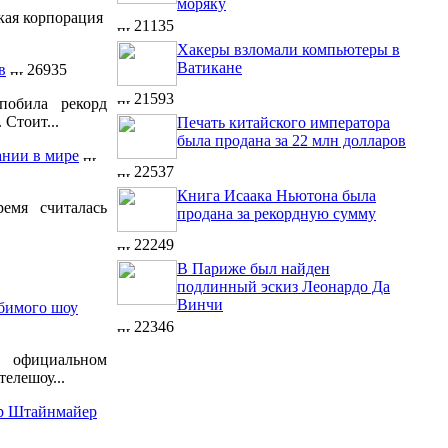
моряку
кая корпорация
21135
Хакеры взломали компьютеры в
Ватикане
в
26935
21593
побила рекорд
 Стоит...
Печать китайского императора
была продана за 22 млн долларов
ании в мире
22537
Книга Исаака Ньютона была
емя считалась
продана за рекордную сумму
22249
В Париже был найден
подлинный эскиз Леонардо Да
Винчи
бимого шоу
22346
официальном
елешоу...
ер Штайнмайер