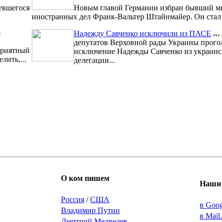
евшегося
Новым главой Германии избран бывший м
иностранных дел Франк-Вальтер Штайнмайер. Он стал 1
9
Надежду Савченко исключили из ПАСЕ
депутатов Верховной рады Украины прого
риятный
исключение Надежды Савченко из украинс
лить,...
делегации...
О ком пишем
Наши 
Россия
/
США
в Goo
Владимир Путин
в Mail
Дмитрий Медведев