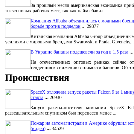
За прошлый месяц американская экономика приб
тысяч новых рабочих мест, так как найм сбавил...
Компания Alibaba объединилась с модными бренд
борьбе против подделок
29377
Китайская компания Alibaba Group объединенны
усилиями с мировыми брендами Swarovski и Prada, Givenchy,..
В Украине бананы подешевели за год в 1,5 раза
На отечественных оптовых рынках сейчас от
тенденция к снижению стоимости бананов. Об это
Происшествия
SpaceX отложила запуск ракеты Falcon 9 за 1 мин
старта
26930
Запуск ракеты-носителя компании SpaceX Fa
разведывательным спутником был перенесен менее ...
Пожар на автомагистрали в Америке обрушил эст
(видео)
34529