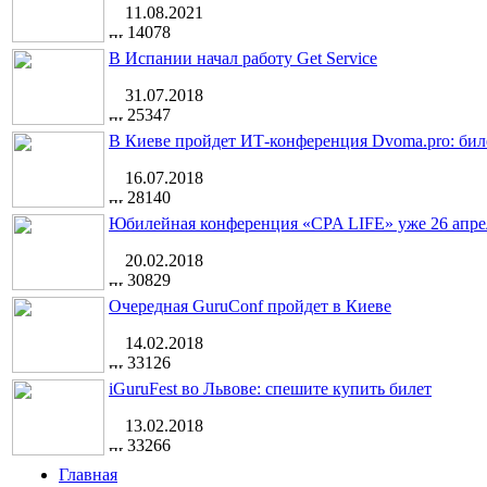
11.08.2021
14078
В Испании начал работу Get Service
31.07.2018
25347
В Киеве пройдет ИТ-конференция Dvoma.pro: бил
16.07.2018
28140
Юбилейная конференция «CPA LIFE» уже 26 апре
20.02.2018
30829
Очередная GuruConf пройдет в Киеве
14.02.2018
33126
iGuruFest во Львове: спешите купить билет
13.02.2018
33266
Главная