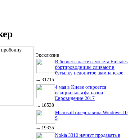
кер
Эксклюзив
В бизнес-классе самолета Emirates
бортпроводницы сливают в
бутылку недопитое шампанское
31715
4 мая в Киеве откроется
официальная фан-зона
Евровидение-2017
18538
Microsoft представила Windows 10
S
19335
Nokia 3310 начнут продавать в