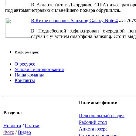
В Атланте (штат Джорджия, США) из-за разгор
под автомагистралью сильнейшего пожара обрушился...
В Китае взорвался Samsung Galaxy Note 4
2767
В Поднебесной зафиксирован очередной неп
случай с участием смартфона Samsung. Стоит выде
Информация:
О ресурсе
Условия использования
Наша команда
Контакты
Полезные фишки
Разделы
Персональный раздел
Рабочий стол
Новости
/
Статьи
Анкета юзера
Фото
/
Видео
Страница опросов