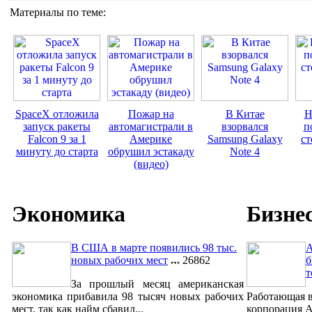
Материалы по теме:
SpaceX отложила
Пожар на
В Китае
Н
запуск ракеты
автомагистрали в
взорвался
п
Falcon 9 за 1
Америке
Samsung Galaxy
ст
минуту до старта
обрушил эстакаду
Note 4
(видео)
Экономика
Бизне
В США в марте появились 98 тыс.
A
новых рабочих мест
26862
б
т
За прошлый месяц американская
экономика прибавила 98 тысяч новых рабочих
Работающая в
мест, так как найм сбавил...
корпорация A