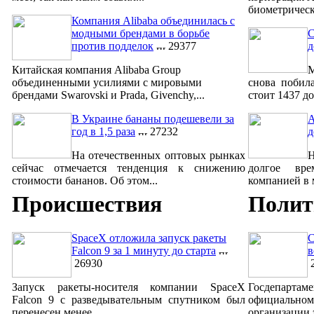
биометрическ
Компания Alibaba объединилась с
модными брендами в борьбе
С
против подделок
29377
д
Китайская компания Alibaba Group
М
объединенными усилиями с мировыми
снова побил
брендами Swarovski и Prada, Givenchy,...
стоит 1437 до
В Украине бананы подешевели за
A
год в 1,5 раза
27232
д
На отечественных оптовых рынках
сейчас отмечается тенденция к снижению
долгое вре
стоимости бананов. Об этом...
компанией в м
Происшествия
Полит
SpaceX отложила запуск ракеты
С
Falcon 9 за 1 минуту до старта
в
26930
2
Запуск ракеты-носителя компании SpaceX
Госдепар
Falcon 9 с разведывательным спутником был
официально
перенесен менее ...
организации 