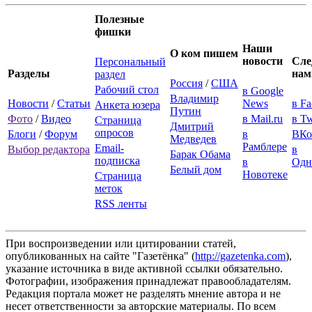
Полезные
фишки
Наши
О ком пишем
новости
Сле
Персональный
Разделы
нам
раздел
Россия
/
США
Рабочий стол
в Google
Владимир
Новости
/
Статьи
News
в F
Анкета юзера
Путин
Фото
/
Видео
в Mail.ru
в Tw
Страница
Дмитрий
опросов
Блоги
/
Форум
в
ВКо
Медведев
Рамблере
Email-
Выбор редактора
в
Барак Обама
подписка
в
Одн
Белый дом
Новотеке
Страница
меток
RSS ленты
При воспроизведении или цитировании статей,
опубликованных на сайте "Газетёнка" (
http://gazetenka.com
),
указание источника в виде активной ссылки обязательно.
Фотографии, изображения принадлежат правообладателям.
Редакция портала может не разделять мнение автора и не
несет ответственности за авторские материалы. По всем