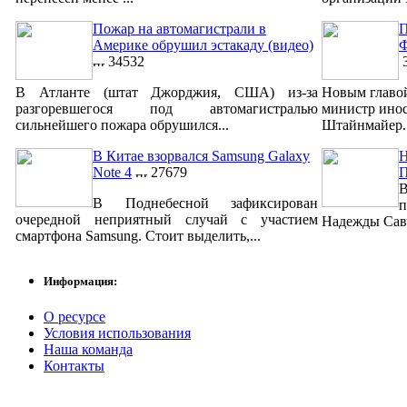
Пожар на автомагистрали в
П
Америке обрушил эстакаду (видео)
Ф
34532
3
В Атланте (штат Джорджия, США) из-за
Новым главо
разгоревшегося под автомагистралью
министр ино
сильнейшего пожара обрушился...
Штайнмайер. 
В Китае взорвался Samsung Galaxy
Н
Note 4
27679
В
В Поднебесной зафиксирован
п
очередной неприятный случай с участием
Надежды Савч
смартфона Samsung. Стоит выделить,...
Информация:
О ресурсе
Условия использования
Наша команда
Контакты