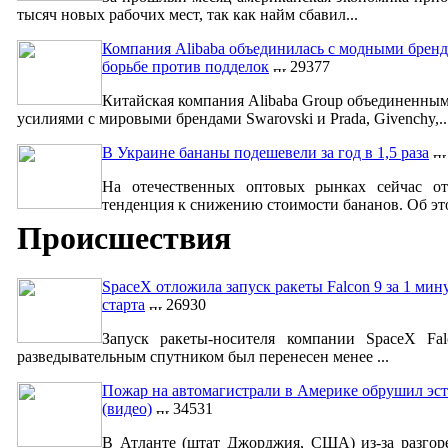
тысяч новых рабочих мест, так как найм сбавил...
Компания Alibaba объединилась с модными бренд
борьбе против подделок
29377
Китайская компания Alibaba Group объединенны
усилиями с мировыми брендами Swarovski и Prada, Givenchy,..
В Украине бананы подешевели за год в 1,5 раза
На отечественных оптовых рынках сейчас от
тенденция к снижению стоимости бананов. Об это
Происшествия
SpaceX отложила запуск ракеты Falcon 9 за 1 мин
старта
26930
Запуск ракеты-носителя компании SpaceX Fa
разведывательным спутником был перенесен менее ...
Пожар на автомагистрали в Америке обрушил эст
(видео)
34531
В Атланте (штат Джорджия, США) из-за разгор