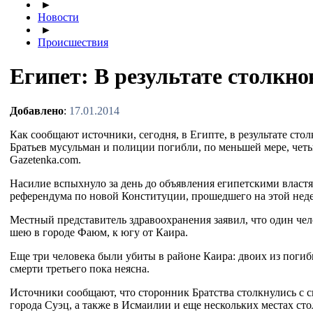
►
Новости
►
Происшествия
Египет: В результате столкно
Добавлено
:
17.01.2014
Как сообщают источники, сегодня, в Египте, в результате ст
Братьев мусульман и полиции погибли, по меньшей мере, четы
Gazetenka.com.
Насилие вспыхнуло за день до объявления египетскими власт
референдума по новой Конституции, прошедшего на этой неде
Местный представитель здравоохранения заявил, что один чел
шею в городе Фаюм, к югу от Каира.
Еще три человека были убиты в районе Каира: двоих из поги
смерти третьего пока неясна.
Источники сообщают, что сторонник Братства столкнулись с с
города Суэц, а также в Исмаилии и еще нескольких местах ст