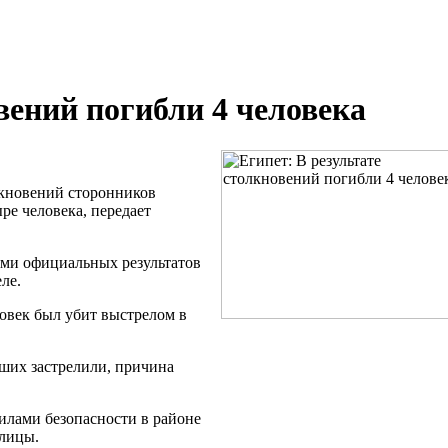
вений погибли 4 человека
олкновений сторонников
ре человека, передает
ями официальных результатов
ле.
овек был убит выстрелом в
бших застрелили, причина
илами безопасности в районе
олицы.