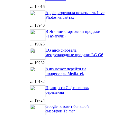
19016
Apple разрешила показывать Live
Photos на сайтах
18940
В Японии стартовали продажи
«Тамагочи»
19025
LG анонсировала
международные продажи LG G6
19232
Asus может перейти на
процессоры MediaTek
19182
Принцесса София вновь
беременна
19724
Google готовит большой
смартфон Taimen