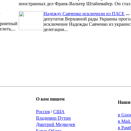
иностранных дел Франк-Вальтер Штайнмайер. Он стал 1
9
Надежду Савченко исключили из ПАСЕ
депутатов Верховной рады Украины прого
риятный
исключение Надежды Савченко из украинс
лить,...
делегации...
О ком пишем
Наши 
Россия
/
США
в Goo
Владимир Путин
в Mail
Дмитрий Медведев
в Рам
Барак Обама