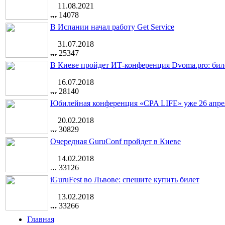
11.08.2021
14078
В Испании начал работу Get Service
31.07.2018
25347
В Киеве пройдет ИТ-конференция Dvoma.pro: бил
16.07.2018
28140
Юбилейная конференция «CPA LIFE» уже 26 апре
20.02.2018
30829
Очередная GuruConf пройдет в Киеве
14.02.2018
33126
iGuruFest во Львове: спешите купить билет
13.02.2018
33266
Главная