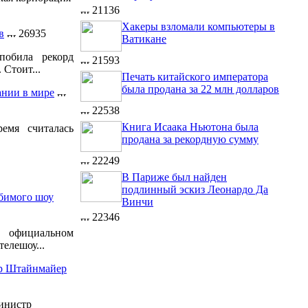
21136
Хакеры взломали компьютеры в
в
26935
Ватикане
побила рекорд
21593
 Стоит...
Печать китайского императора
была продана за 22 млн долларов
ании в мире
22538
Книга Исаака Ньютона была
емя считалась
продана за рекордную сумму
22249
В Париже был найден
подлинный эскиз Леонардо Да
бимого шоу
Винчи
22346
официальном
елешоу...
ер Штайнмайер
инистр