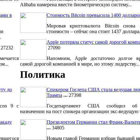
Alibaba намерена ввести биометрическую систему...
ами в
Стоимость Bitcoin превысила 1400 долларо
Мировая криптовалюта Bitcoin снова 
ми
стоимости – сейчас она стоит 1437 доллара.
.
Apple потеряла статус самой дорогой комп
27232
27090
мечается
Напомним, Apple достаточно долгое вр
м...
самой дорогой компанией в мире, но этому лидерству...
Политика
уту до
Спикером Госдепа США стала ведущая лю
Трампа
27398
lcon 9 с
Госдепартамент США сообщил об 
назначении на пост спикера организации экс-ведущую т
акаду
Президентом Германии стал Франк-Вальт
34805
евшегося
Новым главой Германии избран бывший м