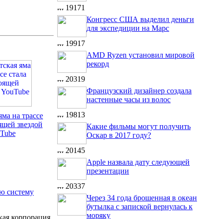
19171
Конгресс США выделил деньги
для экспедиции на Марс
19917
AMD Ryzen установил мировой
рекорд
20319
Французский дизайнер создала
настенные часы из волос
19813
яма на трассе
ящей звездой
Какие фильмы могут получить
Tube
Оскар в 2017 году?
20145
Apple назвала дату следующей
презентации
20337
ую систему
Через 34 года брошенная в океан
бутылка с запиской вернулась к
моряку
кая корпорация