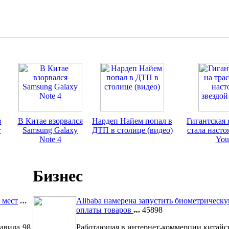
в
В Китае взорвался
Нардеп Найем попал в
Гигантская 
у
Samsung Galaxy
ДТП в столице (видео)
стала насто
Note 4
You
Бизнес
 мест
Alibaba намерена запустить биометрическ
оплаты товаров
45898
авила 98
Работающая в интернет-коммерции китайс