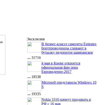
Эксклюзив
В бизнес-классе самолета Emirates
бортпроводницы сливают в
бутылку недопитое шампанское
31716
4 мая в Киеве откроется
официальная фан-зона
Евровидение-2017
18538
Microsoft представила Windows 10
S
19335
Nokia 3310 начнут продавать в
РФ с 16 мая