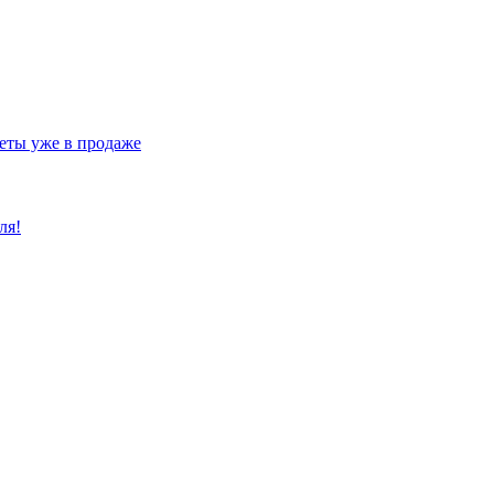
еты уже в продаже
ля!