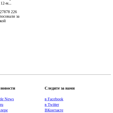
2-м...
27878
226
лосовали за
кой
новости
Следите за нами
gle News
в Facebook
.ru
в Twitter
блере
ВКонтакте