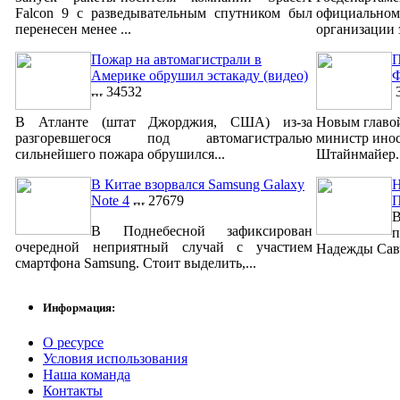
Falcon 9 с разведывательным спутником был
официально
перенесен менее ...
организации 
Пожар на автомагистрали в
П
Америке обрушил эстакаду (видео)
Ф
34532
3
В Атланте (штат Джорджия, США) из-за
Новым главо
разгоревшегося под автомагистралью
министр ино
сильнейшего пожара обрушился...
Штайнмайер. 
В Китае взорвался Samsung Galaxy
Н
Note 4
27679
В
В Поднебесной зафиксирован
п
очередной неприятный случай с участием
Надежды Савч
смартфона Samsung. Стоит выделить,...
Информация:
О ресурсе
Условия использования
Наша команда
Контакты