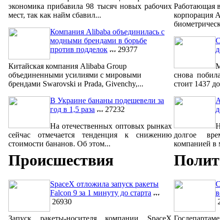
экономика прибавила 98 тысяч новых рабочих
Работающая в
мест, так как найм сбавил...
корпорация A
биометрическ
Компания Alibaba объединилась с
модными брендами в борьбе
С
против подделок
29377
д
Китайская компания Alibaba Group
М
объединенными усилиями с мировыми
снова побил
брендами Swarovski и Prada, Givenchy,...
стоит 1437 до
В Украине бананы подешевели за
A
год в 1,5 раза
27232
д
На отечественных оптовых рынках
сейчас отмечается тенденция к снижению
долгое вре
стоимости бананов. Об этом...
компанией в м
Происшествия
Полит
SpaceX отложила запуск ракеты
С
Falcon 9 за 1 минуту до старта
в
26930
2
Запуск ракеты-носителя компании SpaceX
Госдепар