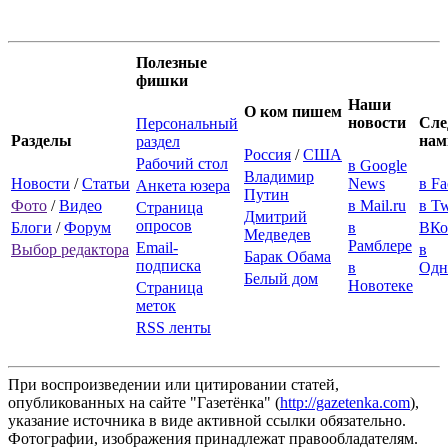
Полезные
фишки
Наши
О ком пишем
новости
Сле
Персональный
Разделы
нам
раздел
Россия
/
США
Рабочий стол
в Google
Владимир
Новости
/
Статьи
News
в F
Анкета юзера
Путин
Фото
/
Видео
в Mail.ru
в Tw
Страница
Дмитрий
опросов
Блоги
/
Форум
в
ВКо
Медведев
Рамблере
Email-
Выбор редактора
в
Барак Обама
подписка
в
Одн
Белый дом
Новотеке
Страница
меток
RSS ленты
При воспроизведении или цитировании статей,
опубликованных на сайте "Газетёнка" (
http://gazetenka.com
),
указание источника в виде активной ссылки обязательно.
Фотографии, изображения принадлежат правообладателям.