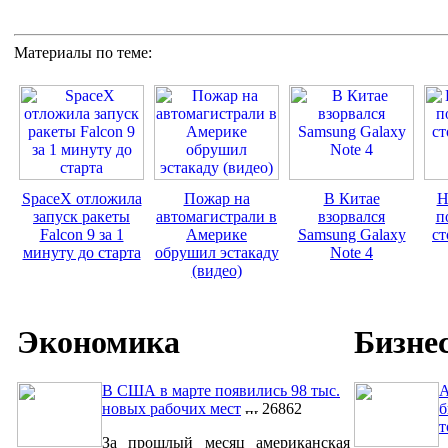
Материалы по теме:
SpaceX отложила
Пожар на
В Китае
Н
запуск ракеты
автомагистрали в
взорвался
п
Falcon 9 за 1
Америке
Samsung Galaxy
ст
минуту до старта
обрушил эстакаду
Note 4
(видео)
Экономика
Бизне
В США в марте появились 98 тыс.
A
новых рабочих мест
26862
б
т
За прошлый месяц американская