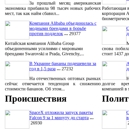
За прошлый месяц американская
экономика прибавила 98 тысяч новых рабочих
Работающая в
мест, так как найм сбавил...
корпорация A
биометрическ
Компания Alibaba объединилась с
модными брендами в борьбе
С
против подделок
29377
д
Китайская компания Alibaba Group
М
объединенными усилиями с мировыми
снова побил
брендами Swarovski и Prada, Givenchy,...
стоит 1437 до
В Украине бананы подешевели за
A
год в 1,5 раза
27232
д
На отечественных оптовых рынках
сейчас отмечается тенденция к снижению
долгое вре
стоимости бананов. Об этом...
компанией в м
Происшествия
Полит
SpaceX отложила запуск ракеты
С
Falcon 9 за 1 минуту до старта
в
26930
2