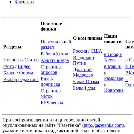
Контакты
Полезные
фишки
Наши
О ком пишем
новости
Сле
Персональный
Разделы
нам
раздел
Россия
/
США
Рабочий стол
в Google
Владимир
Новости
/
Статьи
News
в F
Анкета юзера
Путин
Фото
/
Видео
в Mail.ru
в Tw
Страница
Дмитрий
опросов
Блоги
/
Форум
в
ВКо
Медведев
Рамблере
Email-
Выбор редактора
в
Барак Обама
подписка
в
Одн
Белый дом
Новотеке
Страница
меток
RSS ленты
При воспроизведении или цитировании статей,
опубликованных на сайте "Газетёнка" (
http://gazetenka.com
),
указание источника в виде активной ссылки обязательно.