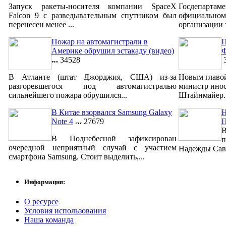
Запуск ракеты-носителя компании SpaceX
Госдепар
Falcon 9 с разведывательным спутником был
официально
перенесен менее ...
организации 
Пожар на автомагистрали в
П
Америке обрушил эстакаду (видео)
Ф
34528
3
В Атланте (штат Джорджия, США) из-за
Новым главо
разгоревшегося под автомагистралью
министр ино
сильнейшего пожара обрушился...
Штайнмайер. 
В Китае взорвался Samsung Galaxy
Н
Note 4
27679
В
В Поднебесной зафиксирован
п
очередной неприятный случай с участием
Надежды Савч
смартфона Samsung. Стоит выделить,...
Информация:
О ресурсе
Условия использования
Наша команда