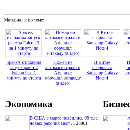
Материалы по теме:
SpaceX отложила
Пожар на
В Китае
Н
запуск ракеты
автомагистрали в
взорвался
п
Falcon 9 за 1
Америке
Samsung Galaxy
ст
минуту до старта
обрушил эстакаду
Note 4
(видео)
Экономика
Бизне
В США в марте появились 98 тыс.
A
новых рабочих мест
26861
б
т