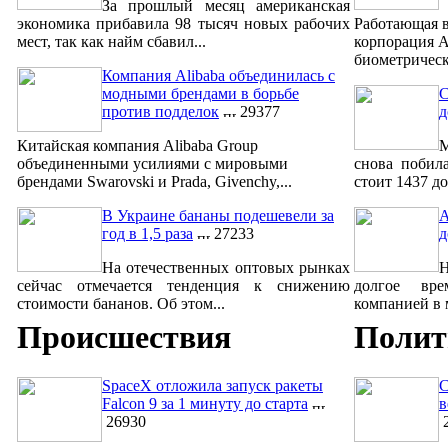
За прошлый месяц американская
экономика прибавила 98 тысяч новых рабочих
Работающая в
мест, так как найм сбавил...
корпорация A
биометрическ
Компания Alibaba объединилась с
модными брендами в борьбе
С
против подделок
29377
д
Китайская компания Alibaba Group
М
объединенными усилиями с мировыми
снова побил
брендами Swarovski и Prada, Givenchy,...
стоит 1437 до
В Украине бананы подешевели за
A
год в 1,5 раза
27233
д
На отечественных оптовых рынках
сейчас отмечается тенденция к снижению
долгое вре
стоимости бананов. Об этом...
компанией в м
Происшествия
Полит
SpaceX отложила запуск ракеты
С
Falcon 9 за 1 минуту до старта
в
26930
2