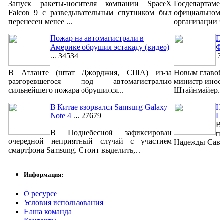
Запуск ракеты-носителя компании SpaceX
Госдепар
Falcon 9 с разведывательным спутником был
официально
перенесен менее ...
организации 
Пожар на автомагистрали в
П
Америке обрушил эстакаду (видео)
Ф
34534
3
В Атланте (штат Джорджия, США) из-за
Новым главо
разгоревшегося под автомагистралью
министр ино
сильнейшего пожара обрушился...
Штайнмайер. 
В Китае взорвался Samsung Galaxy
Н
Note 4
27679
В
В Поднебесной зафиксирован
п
очередной неприятный случай с участием
Надежды Савч
смартфона Samsung. Стоит выделить,...
Информация:
О ресурсе
Условия использования
Наша команда