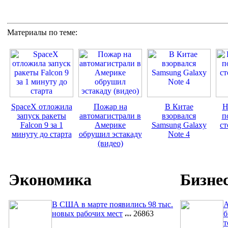
Материалы по теме:
SpaceX отложила
Пожар на
В Китае
Н
запуск ракеты
автомагистрали в
взорвался
п
Falcon 9 за 1
Америке
Samsung Galaxy
ст
минуту до старта
обрушил эстакаду
Note 4
(видео)
Экономика
Бизне
В США в марте появились 98 тыс.
A
новых рабочих мест
26863
б
т