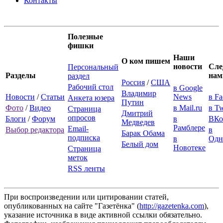
Контакты
Полезные
фишки
Наши
О ком пишем
новости
Сле
Персональный
Разделы
нам
раздел
Россия
/
США
Рабочий стол
в Google
Владимир
Новости
/
Статьи
News
в F
Анкета юзера
Путин
Фото
/
Видео
в Mail.ru
в Tw
Страница
Дмитрий
опросов
Блоги
/
Форум
в
ВКо
Медведев
Рамблере
Email-
Выбор редактора
в
Барак Обама
подписка
в
Одн
Белый дом
Новотеке
Страница
меток
RSS ленты
При воспроизведении или цитировании статей,
опубликованных на сайте "Газетёнка" (
http://gazetenka.com
),
указание источника в виде активной ссылки обязательно.