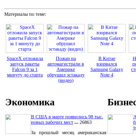
Материалы по теме:
SpaceX отложила
Пожар на
В Китае
Н
запуск ракеты
автомагистрали в
взорвался
п
Falcon 9 за 1
Америке
Samsung Galaxy
ст
минуту до старта
обрушил эстакаду
Note 4
(видео)
Экономика
Бизне
В США в марте появились 98 тыс.
A
новых рабочих мест
26863
б
т
За прошлый месяц американская