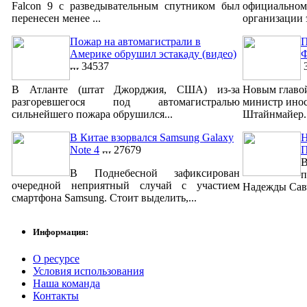
Falcon 9 с разведывательным спутником был
официально
перенесен менее ...
организации 
Пожар на автомагистрали в
П
Америке обрушил эстакаду (видео)
Ф
34537
3
В Атланте (штат Джорджия, США) из-за
Новым главо
разгоревшегося под автомагистралью
министр ино
сильнейшего пожара обрушился...
Штайнмайер. 
В Китае взорвался Samsung Galaxy
Н
Note 4
27679
В
В Поднебесной зафиксирован
п
очередной неприятный случай с участием
Надежды Савч
смартфона Samsung. Стоит выделить,...
Информация:
О ресурсе
Условия использования
Наша команда
Контакты