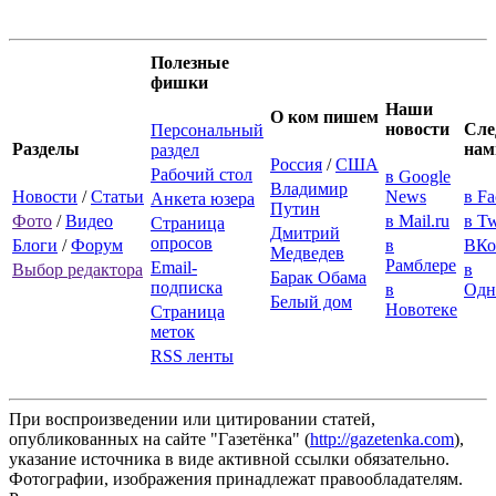
Полезные
фишки
Наши
О ком пишем
новости
Сле
Персональный
Разделы
нам
раздел
Россия
/
США
Рабочий стол
в Google
Владимир
Новости
/
Статьи
News
в F
Анкета юзера
Путин
Фото
/
Видео
в Mail.ru
в Tw
Страница
Дмитрий
опросов
Блоги
/
Форум
в
ВКо
Медведев
Рамблере
Email-
Выбор редактора
в
Барак Обама
подписка
в
Одн
Белый дом
Новотеке
Страница
меток
RSS ленты
При воспроизведении или цитировании статей,
опубликованных на сайте "Газетёнка" (
http://gazetenka.com
),
указание источника в виде активной ссылки обязательно.
Фотографии, изображения принадлежат правообладателям.