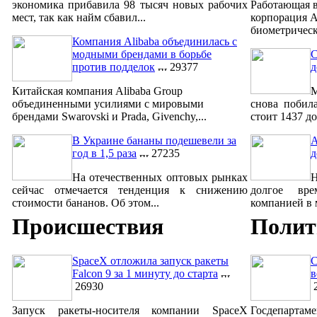
экономика прибавила 98 тысяч новых рабочих
Работающая в
мест, так как найм сбавил...
корпорация A
биометрическ
Компания Alibaba объединилась с
модными брендами в борьбе
С
против подделок
29377
д
Китайская компания Alibaba Group
М
объединенными усилиями с мировыми
снова побил
брендами Swarovski и Prada, Givenchy,...
стоит 1437 до
В Украине бананы подешевели за
A
год в 1,5 раза
27235
д
На отечественных оптовых рынках
сейчас отмечается тенденция к снижению
долгое вре
стоимости бананов. Об этом...
компанией в м
Происшествия
Полит
SpaceX отложила запуск ракеты
С
Falcon 9 за 1 минуту до старта
в
26930
2
Запуск ракеты-носителя компании SpaceX
Госдепар