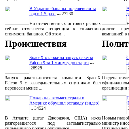
В Украине бананы подешевели за
A
год в 1,5 раза
27230
д
На отечественных оптовых рынках
сейчас отмечается тенденция к снижению
долгое вре
стоимости бананов. Об этом...
компанией в м
Происшествия
Полит
SpaceX отложила запуск ракеты
С
Falcon 9 за 1 минуту до старта
в
26928
2
Запуск ракеты-носителя компании SpaceX
Госдепар
Falcon 9 с разведывательным спутником был
официально
перенесен менее ...
организации 
Пожар на автомагистрали в
П
Америке обрушил эстакаду (видео)
Ф
34524
3
В Атланте (штат Джорджия, США) из-за
Новым главо
разгоревшегося под автомагистралью
министр ино
сильнейшего пожара обрушился...
Штайнмайер. 