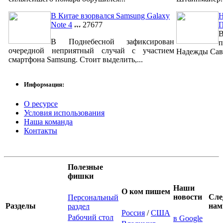
В Китае взорвался Samsung Galaxy
Н
Note 4
27677
В
В Поднебесной зафиксирован
п
очередной неприятный случай с участием
Надежды Савч
смартфона Samsung. Стоит выделить,...
Информация:
О ресурсе
Условия использования
Наша команда
Контакты
Полезные
фишки
Наши
О ком пишем
новости
Сле
Персональный
Разделы
нам
раздел
Россия
/
США
Рабочий стол
в Google