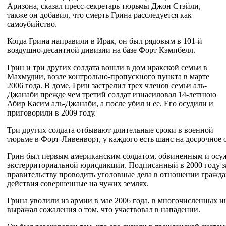
Аризона, сказал пресс-секретарь тюрьмы Джон Стэйли,
также он добавил, что смерть Грина расследуется как
самоубийство.
Когда Грина направили в Ирак, он был рядовым в 101-й
воздушно-десантной дивизии на базе Форт Кэмпбелл.
Грин и три других солдата вошли в дом иракской семьи в
Махмудии, возле контрольно-пропускного пункта в марте
2006 года. В доме, Грин застрелил трех членов семьи аль-
Джанаби прежде чем третий солдат изнасиловал 14-летнюю
Абир Касим аль-Джанаби, а после убил и ее. Его осудили и
приговорили в 2009 году.
Три других солдата отбывают длительные сроки в военной
тюрьме в Форт-Ливенворт, у каждого есть шанс на досрочное 
Грин был первым американским солдатом, обвиненным и осу
экстерриториальной юрисдикции. Подписанный в 2000 году з
правительству проводить уголовные дела в отношении гражда
действия совершенные на чужих землях.
Грина уволили из армии в мае 2006 года, в многочисленных и
выражал сожаления о том, что участвовал в нападении.