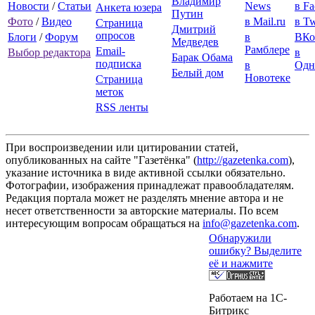
Владимир
Новости
/
Статьи
News
в F
Анкета юзера
Путин
Фото
/
Видео
в Mail.ru
в Tw
Страница
Дмитрий
опросов
Блоги
/
Форум
в
ВКо
Медведев
Рамблере
Email-
Выбор редактора
в
Барак Обама
подписка
в
Одн
Белый дом
Новотеке
Страница
меток
RSS ленты
При воспроизведении или цитировании статей,
опубликованных на сайте "Газетёнка" (
http://gazetenka.com
),
указание источника в виде активной ссылки обязательно.
Фотографии, изображения принадлежат правообладателям.
Редакция портала может не разделять мнение автора и не
несет ответственности за авторские материалы. По всем
интересующим вопросам обращаться на
info@gazetenka.com
.
Обнаружили
ошибку? Выделите
её и нажмите
Работаем на 1C-
Битрикс