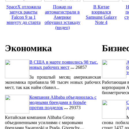
SpaceX отложила
Пожар на
В Китае
Н
запуск ракеты
автомагистрали в
взорвался
п
Falcon 9 за 1
Америке
Samsung Galaxy
ст
минуту до старта
обрушил эстакаду
Note 4
(видео)
Экономика
Бизне
В США в марте появились 98 тыс.
A
новых рабочих мест
26857
б
т
За прошлый месяц американская
экономика прибавила 98 тысяч новых рабочих
Работающая в
мест, так как найм сбавил...
корпорация A
биометрическ
Компания Alibaba объединилась с
модными брендами в борьбе
С
против подделок
29373
д
Китайская компания Alibaba Group
М
объединенными усилиями с мировыми
снова побил
брендами Swarovski и Prada, Givenchy,...
стоит 1437 до