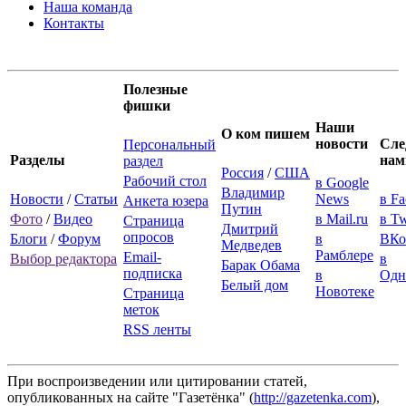
Наша команда
Контакты
Полезные
фишки
Наши
О ком пишем
новости
Сле
Персональный
Разделы
нам
раздел
Россия
/
США
Рабочий стол
в Google
Владимир
Новости
/
Статьи
News
в F
Анкета юзера
Путин
Фото
/
Видео
в Mail.ru
в Tw
Страница
Дмитрий
опросов
Блоги
/
Форум
в
ВКо
Медведев
Рамблере
Email-
Выбор редактора
в
Барак Обама
подписка
в
Одн
Белый дом
Новотеке
Страница
меток
RSS ленты
При воспроизведении или цитировании статей,
опубликованных на сайте "Газетёнка" (
http://gazetenka.com
),