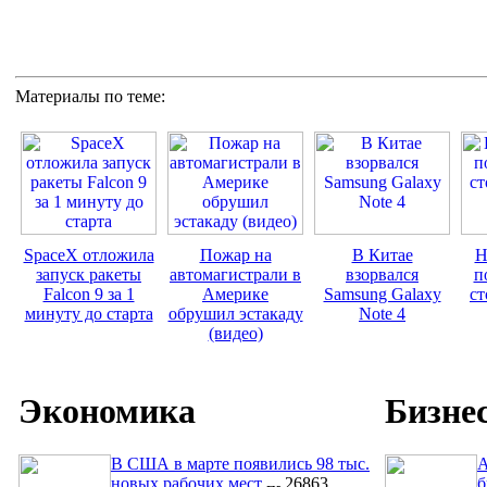
Материалы по теме:
SpaceX отложила
Пожар на
В Китае
Н
запуск ракеты
автомагистрали в
взорвался
п
Falcon 9 за 1
Америке
Samsung Galaxy
ст
минуту до старта
обрушил эстакаду
Note 4
(видео)
Экономика
Бизне
В США в марте появились 98 тыс.
A
новых рабочих мест
26863
б