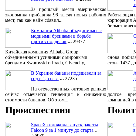
т
За прошлый месяц американская
экономика прибавила 98 тысяч новых рабочих
Работающая в
мест, так как найм сбавил...
корпорация A
биометрическ
Компания Alibaba объединилась с
модными брендами в борьбе
С
против подделок
29377
д
Китайская компания Alibaba Group
М
объединенными усилиями с мировыми
снова побил
брендами Swarovski и Prada, Givenchy,...
стоит 1437 до
В Украине бананы подешевели за
A
год в 1,5 раза
27235
д
На отечественных оптовых рынках
сейчас отмечается тенденция к снижению
долгое вре
стоимости бананов. Об этом...
компанией в м
Происшествия
Полит
SpaceX отложила запуск ракеты
С
Falcon 9 за 1 минуту до старта
в
26930
2