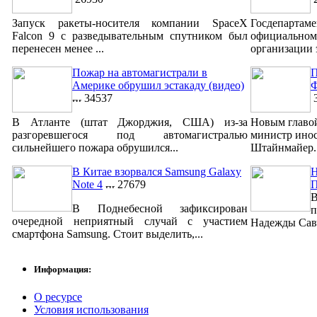
Запуск ракеты-носителя компании SpaceX
Госдепар
Falcon 9 с разведывательным спутником был
официально
перенесен менее ...
организации 
Пожар на автомагистрали в
П
Америке обрушил эстакаду (видео)
Ф
34537
3
В Атланте (штат Джорджия, США) из-за
Новым главо
разгоревшегося под автомагистралью
министр ино
сильнейшего пожара обрушился...
Штайнмайер. 
В Китае взорвался Samsung Galaxy
Н
Note 4
27679
В
В Поднебесной зафиксирован
п
очередной неприятный случай с участием
Надежды Савч
смартфона Samsung. Стоит выделить,...
Информация:
О ресурсе
Условия использования