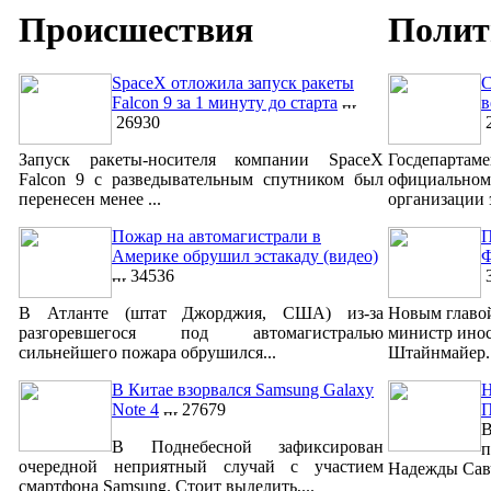
Происшествия
Полит
SpaceX отложила запуск ракеты
С
Falcon 9 за 1 минуту до старта
в
26930
2
Запуск ракеты-носителя компании SpaceX
Госдепар
Falcon 9 с разведывательным спутником был
официально
перенесен менее ...
организации 
Пожар на автомагистрали в
П
Америке обрушил эстакаду (видео)
Ф
34536
3
В Атланте (штат Джорджия, США) из-за
Новым главо
разгоревшегося под автомагистралью
министр ино
сильнейшего пожара обрушился...
Штайнмайер. 
В Китае взорвался Samsung Galaxy
Н
Note 4
27679
В
В Поднебесной зафиксирован
п
очередной неприятный случай с участием
Надежды Савч
смартфона Samsung. Стоит выделить,...