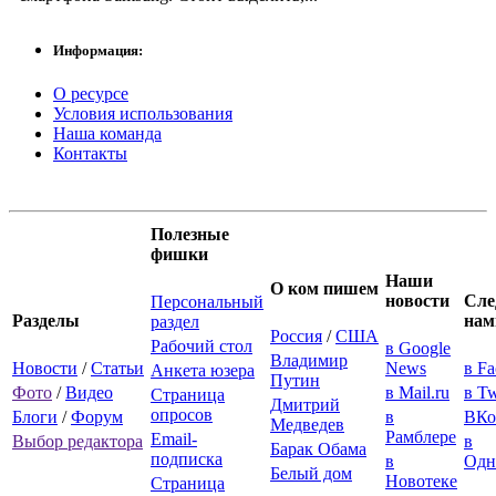
Информация:
О ресурсе
Условия использования
Наша команда
Контакты
Полезные
фишки
Наши
О ком пишем
новости
Сле
Персональный
Разделы
нам
раздел
Россия
/
США
Рабочий стол
в Google
Владимир
Новости
/
Статьи
News
в F
Анкета юзера
Путин
Фото
/
Видео
в Mail.ru
в Tw
Страница
Дмитрий
опросов
Блоги
/
Форум
в
ВКо
Медведев
Рамблере
Email-
Выбор редактора
в
Барак Обама
подписка
в
Одн
Белый дом
Новотеке
Страница