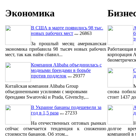
Экономика
Бизне
В США в марте появились 98 тыс.
A
новых рабочих мест
26863
б
т
За прошлый месяц американская
экономика прибавила 98 тысяч новых рабочих
Работающая в
мест, так как найм сбавил...
корпорация A
биометрическ
Компания Alibaba объединилась с
модными брендами в борьбе
С
против подделок
29377
д
Китайская компания Alibaba Group
М
объединенными усилиями с мировыми
снова побил
брендами Swarovski и Prada, Givenchy,...
стоит 1437 до
В Украине бананы подешевели за
A
год в 1,5 раза
27233
д
На отечественных оптовых рынках
сейчас отмечается тенденция к снижению
долгое вре
стоимости бананов. Об этом...
компанией в м