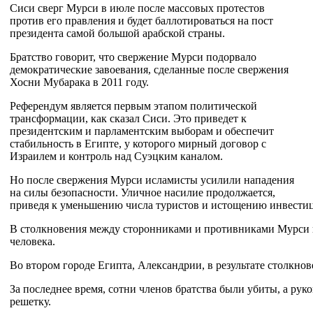
Сиси сверг Мурси в июле после массовых протестов
против его правления и будет баллотироваться на пост
президента самой большой арабской страны.
Братство говорит, что свержение Мурси подорвало
демократические завоевания, сделанные после свержения
Хосни Мубарака в 2011 году.
Референдум является первым этапом политической
трансформации, как сказал Сиси. Это приведет к
президентским и парламентским выборам и обеспечит
стабильность в Египте, у которого мирный договор с
Израилем и контроль над Суэцким каналом.
Но после свержения Мурси исламисты усилили нападения
на силы безопасности. Уличное насилие продолжается,
приведя к уменьшению числа туристов и истощению инвести
В столкновения между сторонниками и противниками Мурси 
человека.
Во втором городе Египта, Александрии, в результате столкно
За последнее время, сотни членов братства были убиты, а рук
решетку.