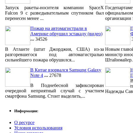
Запуск ракеты-носителя компании SpaceX
Госдепар
Falcon 9 с разведывательным спутником был
официально
перенесен менее ...
организации 
Пожар на автомагистрали в
П
Америке обрушил эстакаду (видео)
Ф
34526
3
В Атланте (штат Джорджия, США) из-за
Новым главо
разгоревшегося под автомагистралью
министр ино
сильнейшего пожара обрушился...
Штайнмайер. 
В Китае взорвался Samsung Galaxy
Н
Note 4
27678
В
В Поднебесной зафиксирован
п
очередной неприятный случай с участием
Надежды Савч
смартфона Samsung. Стоит выделить,...
Информация:
О ресурсе
Условия использования