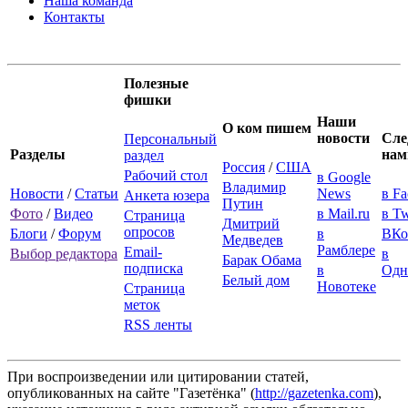
Наша команда
Контакты
Полезные
фишки
Наши
О ком пишем
новости
Сле
Персональный
Разделы
нам
раздел
Россия
/
США
Рабочий стол
в Google
Владимир
Новости
/
Статьи
News
в F
Анкета юзера
Путин
Фото
/
Видео
в Mail.ru
в Tw
Страница
Дмитрий
опросов
Блоги
/
Форум
в
ВКо
Медведев
Рамблере
Email-
Выбор редактора
в
Барак Обама
подписка
в
Одн
Белый дом
Новотеке
Страница
меток
RSS ленты
При воспроизведении или цитировании статей,
опубликованных на сайте "Газетёнка" (
http://gazetenka.com
),