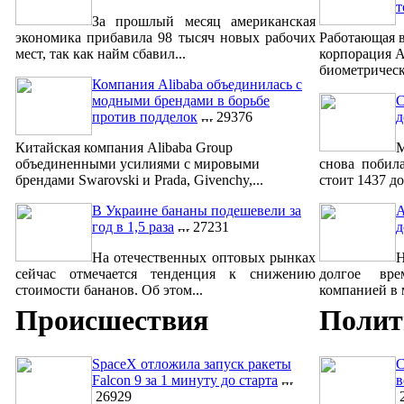
т
За прошлый месяц американская
экономика прибавила 98 тысяч новых рабочих
Работающая в
мест, так как найм сбавил...
корпорация A
биометрическ
Компания Alibaba объединилась с
модными брендами в борьбе
С
против подделок
29376
д
Китайская компания Alibaba Group
М
объединенными усилиями с мировыми
снова побил
брендами Swarovski и Prada, Givenchy,...
стоит 1437 до
В Украине бананы подешевели за
A
год в 1,5 раза
27231
д
На отечественных оптовых рынках
сейчас отмечается тенденция к снижению
долгое вре
стоимости бананов. Об этом...
компанией в м
Происшествия
Полит
SpaceX отложила запуск ракеты
С
Falcon 9 за 1 минуту до старта
в
26929
2