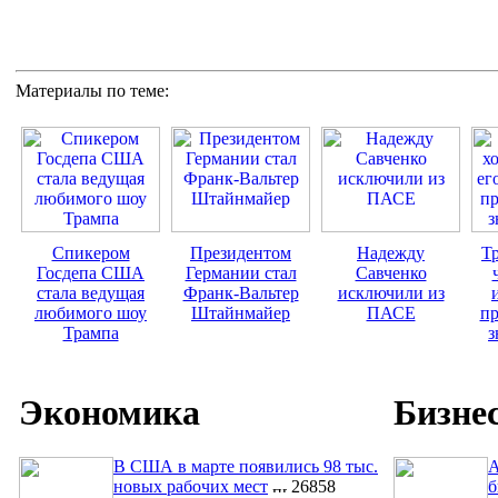
Материалы по теме:
Спикером
Президентом
Надежду
Тр
Госдепа США
Германии стал
Савченко
стала ведущая
Франк-Вальтер
исключили из
любимого шоу
Штайнмайер
ПАСЕ
пр
Трампа
з
Экономика
Бизне
В США в марте появились 98 тыс.
A
новых рабочих мест
26858
б