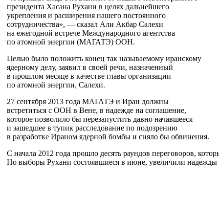
президента Хасана Рухани в
целях дальнейшего
укрепления и
расширения нашего постоянного
сотрудничества
»
,
—
сказал Али Акбар Салехи
на
ежегодной встрече Международного агентства
по
атомной энергии (МАГАТЭ) ООН.
Целью было положить конец так называемому иранскому
ядерному делу, заявил в
своей речи, назначенный
в
прошлом месяце в
качестве главы организации
по
атомной энергии, Салехи.
27 сентября 2013 года МАГАТЭ и
Иран должны
встретиться с
ООН в
Вене, в
надежде на
соглашение,
которое позволило
бы перезапустить давно начавшееся
и
зашедшее в
тупик расследование по
подозрению
в
разработке Ираном ядерной бомбы и
сняло
бы обвинения.
С
начала 2012 года прошло десять раундов переговоров, которы
Но
выборы Рухани состоявшиеся в
июне, увеличили надежды