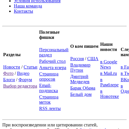
Условия использования
Наша команда
Контакты
Полезные
фишки
Наши
О ком пишем
новости
Сле
Персональный
Разделы
нам
раздел
Россия
/
США
Рабочий стол
в Google
Владимир
Новости
/
Статьи
News
в F
Анкета юзера
Путин
Фото
/
Видео
в Mail.ru
в Tw
Страница
Дмитрий
опросов
Блоги
/
Форум
в
ВКо
Медведев
Рамблере
Email-
Выбор редактора
в
Барак Обама
подписка
в
Одн
Белый дом
Новотеке
Страница
меток
RSS ленты
При воспроизведении или цитировании статей,