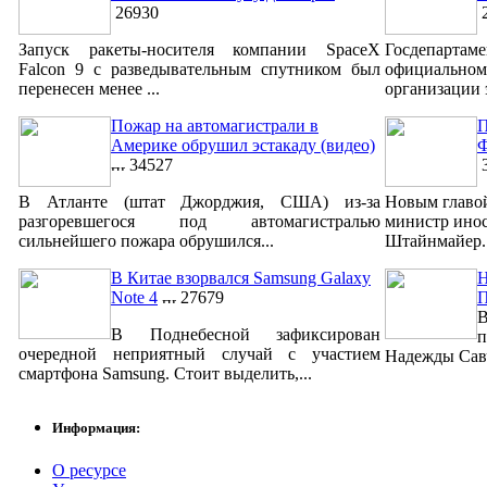
26930
2
Запуск ракеты-носителя компании SpaceX
Госдепар
Falcon 9 с разведывательным спутником был
официально
перенесен менее ...
организации 
Пожар на автомагистрали в
П
Америке обрушил эстакаду (видео)
Ф
34527
3
В Атланте (штат Джорджия, США) из-за
Новым главо
разгоревшегося под автомагистралью
министр ино
сильнейшего пожара обрушился...
Штайнмайер. 
В Китае взорвался Samsung Galaxy
Н
Note 4
27679
В
В Поднебесной зафиксирован
п
очередной неприятный случай с участием
Надежды Савч
смартфона Samsung. Стоит выделить,...
Информация:
О ресурсе