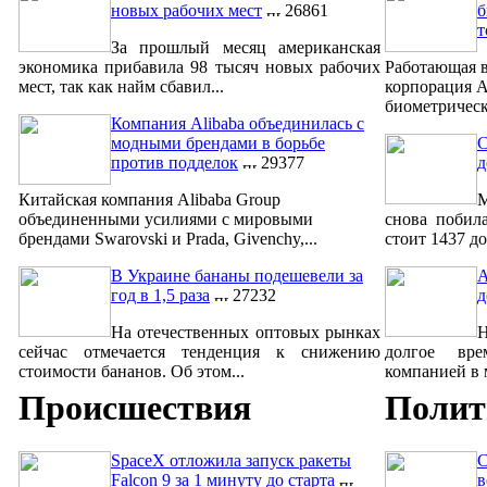
новых рабочих мест
26861
б
т
За прошлый месяц американская
экономика прибавила 98 тысяч новых рабочих
Работающая в
мест, так как найм сбавил...
корпорация A
биометрическ
Компания Alibaba объединилась с
модными брендами в борьбе
С
против подделок
29377
д
Китайская компания Alibaba Group
М
объединенными усилиями с мировыми
снова побил
брендами Swarovski и Prada, Givenchy,...
стоит 1437 до
В Украине бананы подешевели за
A
год в 1,5 раза
27232
д
На отечественных оптовых рынках
сейчас отмечается тенденция к снижению
долгое вре
стоимости бананов. Об этом...
компанией в м
Происшествия
Полит
SpaceX отложила запуск ракеты
С
Falcon 9 за 1 минуту до старта
в