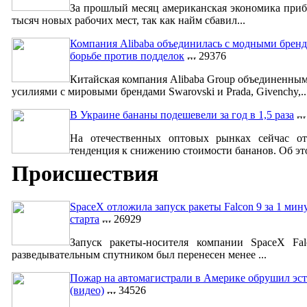
За прошлый месяц американская экономика приб
тысяч новых рабочих мест, так как найм сбавил...
Компания Alibaba объединилась с модными бренд
борьбе против подделок
29376
Китайская компания Alibaba Group объединенны
усилиями с мировыми брендами Swarovski и Prada, Givenchy,..
В Украине бананы подешевели за год в 1,5 раза
На отечественных оптовых рынках сейчас от
тенденция к снижению стоимости бананов. Об это
Происшествия
SpaceX отложила запуск ракеты Falcon 9 за 1 мин
старта
26929
Запуск ракеты-носителя компании SpaceX Fa
разведывательным спутником был перенесен менее ...
Пожар на автомагистрали в Америке обрушил эст
(видео)
34526