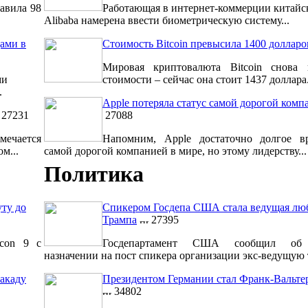
авила 98
Работающая в интернет-коммерции китайс
Alibaba намерена ввести биометрическую систему...
ами в
Стоимость Bitcoin превысила 1400 долларо
Мировая криптовалюта Bitcoin снова 
ми
стоимости – сейчас она стоит 1437 доллара.
.
Apple потеряла статус самой дорогой комп
27231
27088
мечается
Напомним, Apple достаточно долгое вр
м...
самой дорогой компанией в мире, но этому лидерству...
Политика
уту до
Спикером Госдепа США стала ведущая лю
Трампа
27395
lcon 9 с
Госдепартамент США сообщил об 
назначении на пост спикера организации экс-ведущую т
акаду
Президентом Германии стал Франк-Вальт
34802