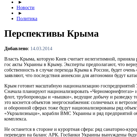
►
Новости
►
Политика
Перспективы Крыма
Добавлено
:
14.03.2014
Власть Крыма, которую Киев считает нелегитимной, приняла
гос акты Украины в Крыму. Эксперты предполагают, что верн
собственность в случае перехода Крыма к России, будет очень
заявляют, что последствия аннексии для автономии будут кат
Крым готовит масштабную национализацию госпредприятий У
Сначала планируют национализировать «Черноморнефтегаз» и 
флот, трубопроводы и «вышки», ведущие добычу и разведку т
это коснется объектов энергоснабжения: солнечных и ветроэл
и оборонной сферах тоже будут национализированы ряд объект
«Укрзализныци», корабли ВМС Украины и ряд предприятий 
комплекса.
Не останется в стороне и курортная сфера: ряд санаторно-кур
переведен на баланс АРК. Госбанки Украины вынуждены будут