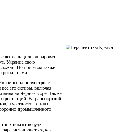
 решение национализировать
уть Украине свою
 сложно. Но при этом также
астрофичными.
краины на полуострове.
все его активы, включая
оплива на Черном море. Также
ектростанций. В транспортной
ов, в частности активы
оборонно-промышленного
ортных объектов будет
 зарегистрироваться, как