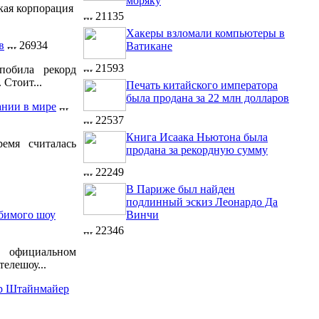
моряку
кая корпорация
21135
Хакеры взломали компьютеры в
в
26934
Ватикане
21593
побила рекорд
 Стоит...
Печать китайского императора
была продана за 22 млн долларов
ании в мире
22537
Книга Исаака Ньютона была
емя считалась
продана за рекордную сумму
22249
В Париже был найден
подлинный эскиз Леонардо Да
Винчи
бимого шоу
22346
официальном
елешоу...
ер Штайнмайер