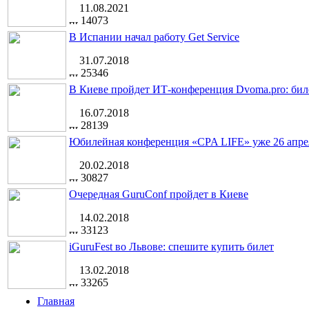
11.08.2021
14073
В Испании начал работу Get Service
31.07.2018
25346
В Киеве пройдет ИТ-конференция Dvoma.pro: бил
16.07.2018
28139
Юбилейная конференция «CPA LIFE» уже 26 апре
20.02.2018
30827
Очередная GuruConf пройдет в Киеве
14.02.2018
33123
iGuruFest во Львове: спешите купить билет
13.02.2018
33265
Главная