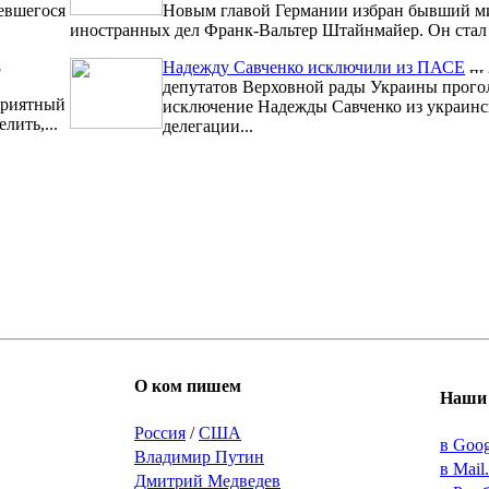
евшегося
Новым главой Германии избран бывший м
иностранных дел Франк-Вальтер Штайнмайер. Он стал 1
8
Надежду Савченко исключили из ПАСЕ
депутатов Верховной рады Украины прого
риятный
исключение Надежды Савченко из украинс
лить,...
делегации...
О ком пишем
Наши 
Россия
/
США
в Goo
Владимир Путин
в Mail
Дмитрий Медведев