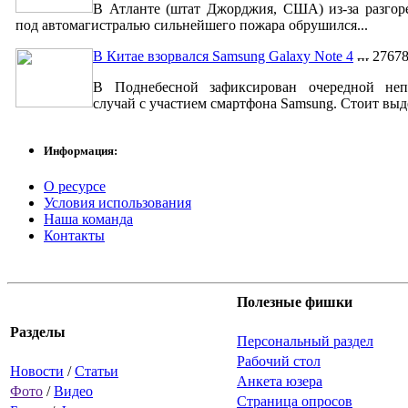
В Атланте (штат Джорджия, США) из-за разгор
под автомагистралью сильнейшего пожара обрушился...
В Китае взорвался Samsung Galaxy Note 4
2767
В Поднебесной зафиксирован очередной неп
случай с участием смартфона Samsung. Стоит выде
Информация:
О ресурсе
Условия использования
Наша команда
Контакты
Полезные фишки
Разделы
Персональный раздел
Рабочий стол
Новости
/
Статьи
Анкета юзера
Фото
/
Видео
Страница опросов