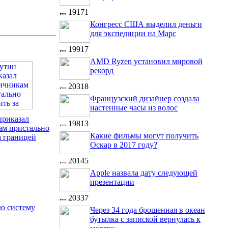
19171
Конгресс США выделил деньги
для экспедиции на Марс
19917
AMD Ryzen установил мировой
рекорд
20318
Французский дизайнер создала
настенные часы из волос
приказал
19813
ам пристально
Какие фильмы могут получить
а границей
Оскар в 2017 году?
20145
Apple назвала дату следующей
презентации
20337
ую систему
Через 34 года брошенная в океан
бутылка с запиской вернулась к