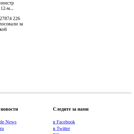
инистр
2-м...
27874
226
лосовали за
кой
новости
Следите за нами
gle News
в Facebook
.ru
в Twitter