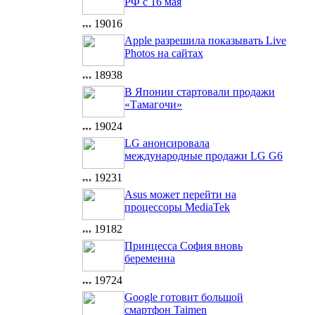
РФ с 16 мая
19016
Apple разрешила показывать Live
Photos на сайтах
18938
В Японии стартовали продажи
«Тамагочи»
19024
LG анонсировала
международные продажи LG G6
19231
Asus может перейти на
процессоры MediaTek
19182
Принцесса София вновь
беременна
19724
Google готовит большой
смартфон Taimen