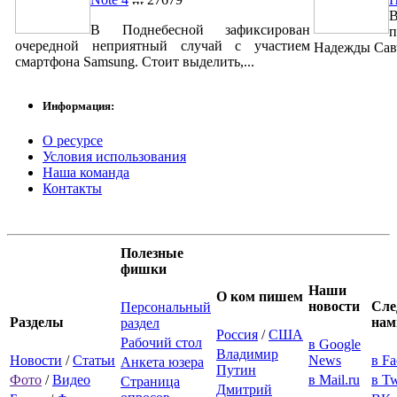
В
В Поднебесной зафиксирован
п
очередной неприятный случай с участием
Надежды Савч
смартфона Samsung. Стоит выделить,...
Информация:
О ресурсе
Условия использования
Наша команда
Контакты
Полезные
фишки
Наши
О ком пишем
новости
Сле
Персональный
Разделы
нам
раздел
Россия
/
США
Рабочий стол
в Google
Владимир
Новости
/
Статьи
News
в F
Анкета юзера
Путин
Фото
/
Видео
в Mail.ru
в Tw
Страница
Дмитрий