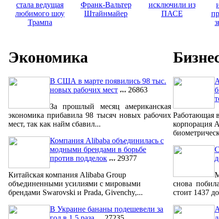
стала ведущая
Франк-Вальтер
исключили из
любимого шоу
Штайнмайер
ПАСЕ
пр
Трампа
з
Экономика
Бизне
В США в марте появились 98 тыс.
A
новых рабочих мест
26863
б
т
За прошлый месяц американская
экономика прибавила 98 тысяч новых рабочих
Работающая в
мест, так как найм сбавил...
корпорация A
биометрическ
Компания Alibaba объединилась с
модными брендами в борьбе
С
против подделок
29377
д
Китайская компания Alibaba Group
М
объединенными усилиями с мировыми
снова побил
брендами Swarovski и Prada, Givenchy,...
стоит 1437 до
В Украине бананы подешевели за
A
год в 1,5 раза
27235
д