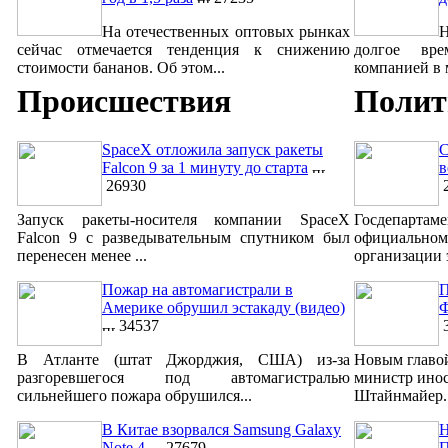
На отечественных оптовых рынках
сейчас отмечается тенденция к снижению
долгое вре
стоимости бананов. Об этом...
компанией в м
Происшествия
Полит
SpaceX отложила запуск ракеты
С
Falcon 9 за 1 минуту до старта
в
26930
2
Запуск ракеты-носителя компании SpaceX
Госдепар
Falcon 9 с разведывательным спутником был
официально
перенесен менее ...
организации 
Пожар на автомагистрали в
П
Америке обрушил эстакаду (видео)
Ф
34537
3
В Атланте (штат Джорджия, США) из-за
Новым главо
разгоревшегося под автомагистралью
министр ино
сильнейшего пожара обрушился...
Штайнмайер. 
В Китае взорвался Samsung Galaxy
Н
Note 4
27679