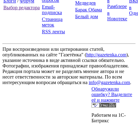
опросов
Блоги
/
Форум
в
ВКо
Медведев
Рамблере
Email-
Выбор редактора
в
Барак Обама
подписка
в
Одн
Белый дом
Новотеке
Страница
меток
RSS ленты
При воспроизведении или цитировании статей,
опубликованных на сайте "Газетёнка" (
http://gazetenka.com
),
указание источника в виде активной ссылки обязательно.
Фотографии, изображения принадлежат правообладателям.
Редакция портала может не разделять мнение автора и не
несет ответственности за авторские материалы. По всем
интересующим вопросам обращаться на
info@gazetenka.com
.
Обнаружили
ошибку? Выделите
её и нажмите
Работаем на 1C-
Битрикс