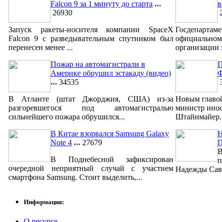
Falcon 9 за 1 минуту до старта
в
26930
2
Запуск ракеты-носителя компании SpaceX
Госдепар
Falcon 9 с разведывательным спутником был
официально
перенесен менее ...
организации 
Пожар на автомагистрали в
П
Америке обрушил эстакаду (видео)
Ф
34535
3
В Атланте (штат Джорджия, США) из-за
Новым главо
разгоревшегося под автомагистралью
министр ино
сильнейшего пожара обрушился...
Штайнмайер. 
В Китае взорвался Samsung Galaxy
Н
Note 4
27679
В
В Поднебесной зафиксирован
п
очередной неприятный случай с участием
Надежды Савч
смартфона Samsung. Стоит выделить,...
Информация:
О ресурсе