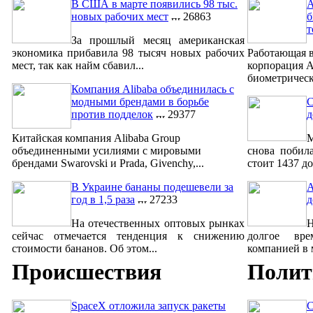
В США в марте появились 98 тыс.
A
новых рабочих мест
26863
б
т
За прошлый месяц американская
экономика прибавила 98 тысяч новых рабочих
Работающая в
мест, так как найм сбавил...
корпорация A
биометрическ
Компания Alibaba объединилась с
модными брендами в борьбе
С
против подделок
29377
д
Китайская компания Alibaba Group
М
объединенными усилиями с мировыми
снова побил
брендами Swarovski и Prada, Givenchy,...
стоит 1437 до
В Украине бананы подешевели за
A
год в 1,5 раза
27233
д
На отечественных оптовых рынках
сейчас отмечается тенденция к снижению
долгое вре
стоимости бананов. Об этом...
компанией в м
Происшествия
Полит
SpaceX отложила запуск ракеты
С