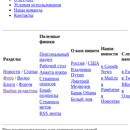
Условия использования
Наша команда
Контакты
Полезные
фишки
Наши
О ком пишем
новости
Сле
Персональный
Разделы
нам
раздел
Россия
/
США
Рабочий стол
в Google
Владимир
Новости
/
Статьи
News
в F
Анкета юзера
Путин
Фото
/
Видео
в Mail.ru
в Tw
Страница
Дмитрий
опросов
Блоги
/
Форум
в
ВКо
Медведев
Рамблере
Email-
Выбор редактора
в
Барак Обама
подписка
в
Одн
Белый дом
Новотеке
Страница
меток
RSS ленты
При воспроизведении или цитировании статей,