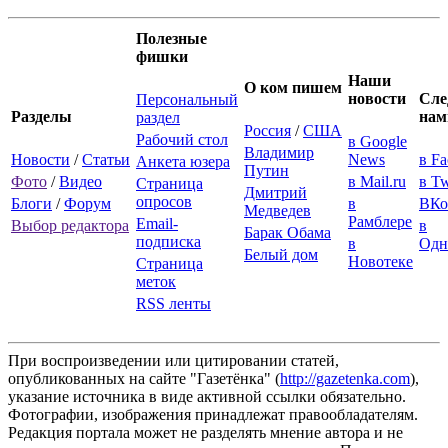
Полезные
фишки
Наши
О ком пишем
новости
Сле
Персональный
Разделы
нам
раздел
Россия
/
США
Рабочий стол
в Google
Владимир
Новости
/
Статьи
News
в F
Анкета юзера
Путин
Фото
/
Видео
в Mail.ru
в Tw
Страница
Дмитрий
опросов
Блоги
/
Форум
в
ВКо
Медведев
Рамблере
Email-
Выбор редактора
в
Барак Обама
подписка
в
Одн
Белый дом
Новотеке
Страница
меток
RSS ленты
При воспроизведении или цитировании статей,
опубликованных на сайте "Газетёнка" (
http://gazetenka.com
),
указание источника в виде активной ссылки обязательно.
Фотографии, изображения принадлежат правообладателям.
Редакция портала может не разделять мнение автора и не