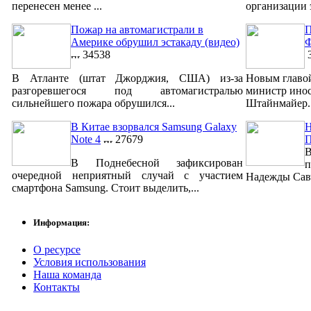
перенесен менее ...
организации 
Пожар на автомагистрали в
П
Америке обрушил эстакаду (видео)
Ф
34538
3
В Атланте (штат Джорджия, США) из-за
Новым главо
разгоревшегося под автомагистралью
министр ино
сильнейшего пожара обрушился...
Штайнмайер. 
В Китае взорвался Samsung Galaxy
Н
Note 4
27679
В
В Поднебесной зафиксирован
п
очередной неприятный случай с участием
Надежды Савч
смартфона Samsung. Стоит выделить,...
Информация:
О ресурсе
Условия использования
Наша команда
Контакты