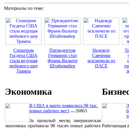
Материалы по теме:
Спикером
Президентом
Надежду
Тр
Госдепа США
Германии стал
Савченко
стала ведущая
Франк-Вальтер
исключили из
любимого шоу
Штайнмайер
ПАСЕ
пр
Трампа
з
Экономика
Бизне
В США в марте появились 98 тыс.
A
новых рабочих мест
26863
б
т
За прошлый месяц американская
экономика прибавила 98 тысяч новых рабочих
Работающая в