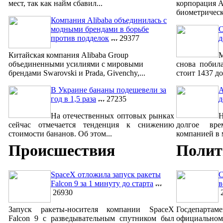
мест, так как найм сбавил...
корпорация A
биометрическ
Компания Alibaba объединилась с
модными брендами в борьбе
С
против подделок
29377
д
Китайская компания Alibaba Group
М
объединенными усилиями с мировыми
снова побил
брендами Swarovski и Prada, Givenchy,...
стоит 1437 до
В Украине бананы подешевели за
A
год в 1,5 раза
27235
д
На отечественных оптовых рынках
сейчас отмечается тенденция к снижению
долгое вре
стоимости бананов. Об этом...
компанией в м
Происшествия
Полит
SpaceX отложила запуск ракеты
С
Falcon 9 за 1 минуту до старта
в
26930
2
Запуск ракеты-носителя компании SpaceX
Госдепар
Falcon 9 с разведывательным спутником был
официально