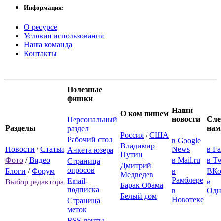
Информация:
О ресурсе
Условия использования
Наша команда
Контакты
Полезные
фишки
Наши
О ком пишем
новости
Сле
Персональный
Разделы
нам
раздел
Россия
/
США
Рабочий стол
в Google
Владимир
Новости
/
Статьи
News
в F
Анкета юзера
Путин
Фото
/
Видео
в Mail.ru
в Tw
Страница
Дмитрий
опросов
Блоги
/
Форум
в
ВКо
Медведев
Рамблере
Email-
Выбор редактора
в
Барак Обама
подписка
в
Одн
Белый дом
Новотеке
Страница
меток
RSS ленты