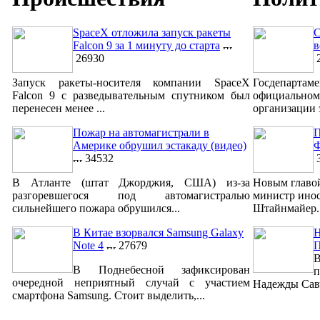
SpaceX отложила запуск ракеты
С
Falcon 9 за 1 минуту до старта
в
26930
2
Запуск ракеты-носителя компании SpaceX
Госдепар
Falcon 9 с разведывательным спутником был
официально
перенесен менее ...
организации 
Пожар на автомагистрали в
П
Америке обрушил эстакаду (видео)
Ф
34532
3
В Атланте (штат Джорджия, США) из-за
Новым главо
разгоревшегося под автомагистралью
министр ино
сильнейшего пожара обрушился...
Штайнмайер. 
В Китае взорвался Samsung Galaxy
Н
Note 4
27679
В
В Поднебесной зафиксирован
п
очередной неприятный случай с участием
Надежды Савч
смартфона Samsung. Стоит выделить,...