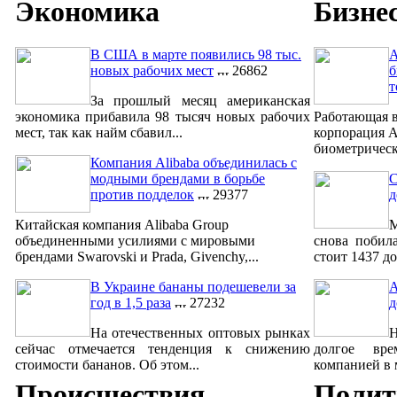
Экономика
Бизне
В США в марте появились 98 тыс.
A
новых рабочих мест
26862
б
т
За прошлый месяц американская
экономика прибавила 98 тысяч новых рабочих
Работающая в
мест, так как найм сбавил...
корпорация A
биометрическ
Компания Alibaba объединилась с
модными брендами в борьбе
С
против подделок
29377
д
Китайская компания Alibaba Group
М
объединенными усилиями с мировыми
снова побил
брендами Swarovski и Prada, Givenchy,...
стоит 1437 до
В Украине бананы подешевели за
A
год в 1,5 раза
27232
д
На отечественных оптовых рынках
сейчас отмечается тенденция к снижению
долгое вре
стоимости бананов. Об этом...
компанией в м
Происшествия
Полит