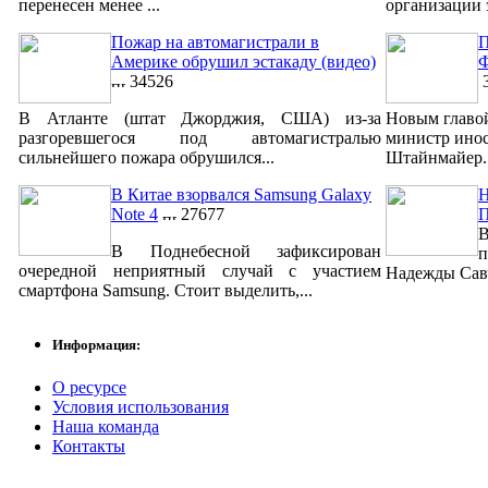
перенесен менее ...
организации 
Пожар на автомагистрали в
П
Америке обрушил эстакаду (видео)
Ф
34526
3
В Атланте (штат Джорджия, США) из-за
Новым главо
разгоревшегося под автомагистралью
министр ино
сильнейшего пожара обрушился...
Штайнмайер. 
В Китае взорвался Samsung Galaxy
Н
Note 4
27677
В
В Поднебесной зафиксирован
п
очередной неприятный случай с участием
Надежды Савч
смартфона Samsung. Стоит выделить,...
Информация:
О ресурсе
Условия использования
Наша команда
Контакты