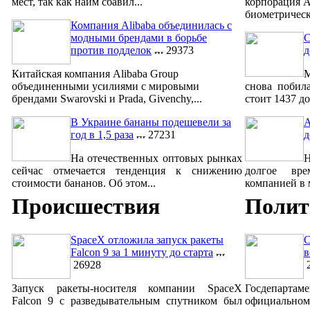
мест, так как найм сбавил...
корпорация A
биометрическ
Компания Alibaba объединилась с
модными брендами в борьбе
С
против подделок
29373
д
Китайская компания Alibaba Group
М
объединенными усилиями с мировыми
снова побил
брендами Swarovski и Prada, Givenchy,...
стоит 1437 до
В Украине бананы подешевели за
A
год в 1,5 раза
27231
д
На отечественных оптовых рынках
сейчас отмечается тенденция к снижению
долгое вре
стоимости бананов. Об этом...
компанией в м
Происшествия
Полит
SpaceX отложила запуск ракеты
С
Falcon 9 за 1 минуту до старта
в
26928
2
Запуск ракеты-носителя компании SpaceX
Госдепар
Falcon 9 с разведывательным спутником был
официально