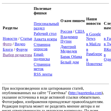
Полезные
фишки
Наши
О ком пишем
новости
Сле
Персональный
Разделы
нам
раздел
Россия
/
США
Рабочий стол
в Google
Владимир
Новости
/
Статьи
News
в F
Анкета юзера
Путин
Фото
/
Видео
в Mail.ru
в Tw
Страница
Дмитрий
опросов
Блоги
/
Форум
в
ВКо
Медведев
Рамблере
Email-
Выбор редактора
в
Барак Обама
подписка
в
Одн
Белый дом
Новотеке
Страница
меток
RSS ленты
При воспроизведении или цитировании статей,
опубликованных на сайте "Газетёнка" (
http://gazetenka.com
),
указание источника в виде активной ссылки обязательно.
Фотографии, изображения принадлежат правообладателям.
Редакция портала может не разделять мнение автора и не
несет ответственности за авторские материалы. По всем