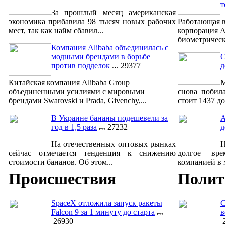
т
За прошлый месяц американская
экономика прибавила 98 тысяч новых рабочих
Работающая в
мест, так как найм сбавил...
корпорация A
биометрическ
Компания Alibaba объединилась с
модными брендами в борьбе
С
против подделок
29377
д
Китайская компания Alibaba Group
М
объединенными усилиями с мировыми
снова побил
брендами Swarovski и Prada, Givenchy,...
стоит 1437 до
В Украине бананы подешевели за
A
год в 1,5 раза
27232
д
На отечественных оптовых рынках
сейчас отмечается тенденция к снижению
долгое вре
стоимости бананов. Об этом...
компанией в м
Происшествия
Полит
SpaceX отложила запуск ракеты
С
Falcon 9 за 1 минуту до старта
в
26930
2