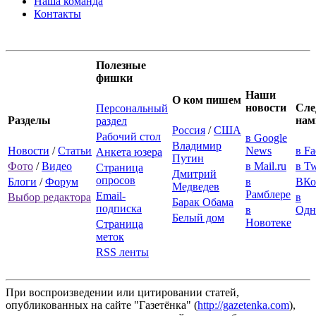
Наша команда
Контакты
Полезные
фишки
Наши
О ком пишем
новости
Сле
Персональный
Разделы
нам
раздел
Россия
/
США
Рабочий стол
в Google
Владимир
Новости
/
Статьи
News
в F
Анкета юзера
Путин
Фото
/
Видео
в Mail.ru
в Tw
Страница
Дмитрий
опросов
Блоги
/
Форум
в
ВКо
Медведев
Рамблере
Email-
Выбор редактора
в
Барак Обама
подписка
в
Одн
Белый дом
Новотеке
Страница
меток
RSS ленты
При воспроизведении или цитировании статей,
опубликованных на сайте "Газетёнка" (
http://gazetenka.com
),