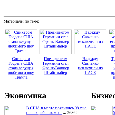
Материалы по теме:
Спикером
Президентом
Надежду
Тр
Госдепа США
Германии стал
Савченко
стала ведущая
Франк-Вальтер
исключили из
любимого шоу
Штайнмайер
ПАСЕ
пр
Трампа
з
Экономика
Бизне
В США в марте появились 98 тыс.
A
новых рабочих мест
26862
б