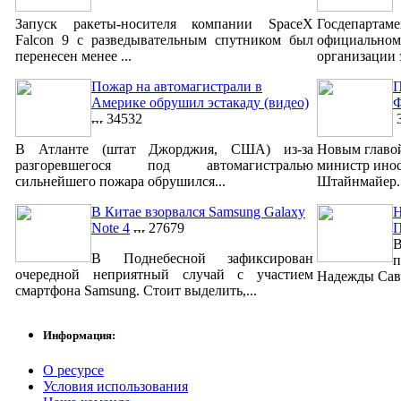
Запуск ракеты-носителя компании SpaceX
Госдепар
Falcon 9 с разведывательным спутником был
официально
перенесен менее ...
организации 
Пожар на автомагистрали в
П
Америке обрушил эстакаду (видео)
Ф
34532
3
В Атланте (штат Джорджия, США) из-за
Новым главо
разгоревшегося под автомагистралью
министр ино
сильнейшего пожара обрушился...
Штайнмайер. 
В Китае взорвался Samsung Galaxy
Н
Note 4
27679
В
В Поднебесной зафиксирован
п
очередной неприятный случай с участием
Надежды Савч
смартфона Samsung. Стоит выделить,...
Информация:
О ресурсе
Условия использования