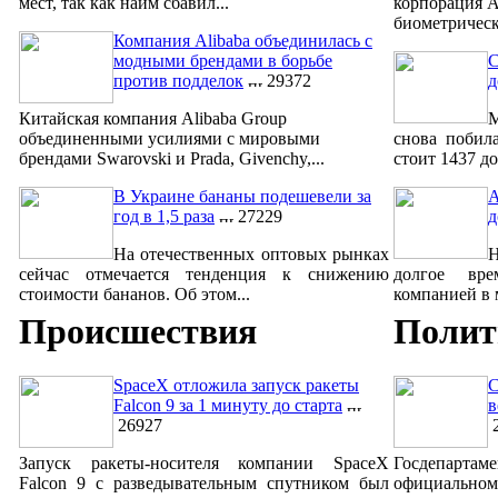
мест, так как найм сбавил...
корпорация A
биометрическ
Компания Alibaba объединилась с
модными брендами в борьбе
С
против подделок
29372
д
Китайская компания Alibaba Group
М
объединенными усилиями с мировыми
снова побил
брендами Swarovski и Prada, Givenchy,...
стоит 1437 до
В Украине бананы подешевели за
A
год в 1,5 раза
27229
д
На отечественных оптовых рынках
сейчас отмечается тенденция к снижению
долгое вре
стоимости бананов. Об этом...
компанией в м
Происшествия
Полит
SpaceX отложила запуск ракеты
С
Falcon 9 за 1 минуту до старта
в
26927
2
Запуск ракеты-носителя компании SpaceX
Госдепар
Falcon 9 с разведывательным спутником был
официально