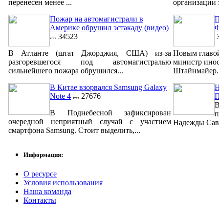
перенесен менее ...
организации 
Пожар на автомагистрали в
П
Америке обрушил эстакаду (видео)
Ф
34523
3
В Атланте (штат Джорджия, США) из-за
Новым главо
разгоревшегося под автомагистралью
министр ино
сильнейшего пожара обрушился...
Штайнмайер. 
В Китае взорвался Samsung Galaxy
Н
Note 4
27676
В
В Поднебесной зафиксирован
п
очередной неприятный случай с участием
Надежды Савч
смартфона Samsung. Стоит выделить,...
Информация:
О ресурсе
Условия использования
Наша команда
Контакты