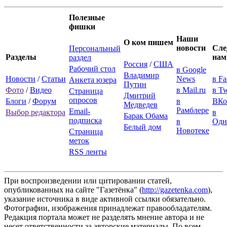
Полезные
фишки
Наши
О ком пишем
новости
Сле
Персональный
Разделы
нам
раздел
Россия
/
США
Рабочий стол
в Google
Владимир
Новости
/
Статьи
News
в F
Анкета юзера
Путин
Фото
/
Видео
в Mail.ru
в Tw
Страница
Дмитрий
опросов
Блоги
/
Форум
в
ВКо
Медведев
Рамблере
Email-
Выбор редактора
в
Барак Обама
подписка
в
Одн
Белый дом
Новотеке
Страница
меток
RSS ленты
При воспроизведении или цитировании статей,
опубликованных на сайте "Газетёнка" (
http://gazetenka.com
),
указание источника в виде активной ссылки обязательно.
Фотографии, изображения принадлежат правообладателям.
Редакция портала может не разделять мнение автора и не
несет ответственности за авторские материалы. По всем