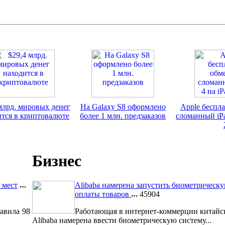
млрд. мировых денег
На Galaxy S8 оформлено
Apple беспл
ится в криптовалюте
более 1 млн. предзаказов
сломанный iPa
Бизнес
 мест
Alibaba намерена запустить биометрическ
оплаты товаров
45904
авила 98
Работающая в интернет-коммерции китайс
Alibaba намерена ввести биометрическую систему...