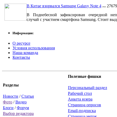
В Китае взорвался Samsung Galaxy Note 4
2767
В Поднебесной зафиксирован очередной неп
случай с участием смартфона Samsung. Стоит выде
Информация:
О ресурсе
Условия использования
Наша команда
Контакты
Полезные фишки
Разделы
Персональный раздел
Рабочий стол
Новости
/
Статьи
Анкета юзера
Фото
/
Видео
Страница опросов
Блоги
/
Форум
Email-подписка
Выбор редактора
Страница меток