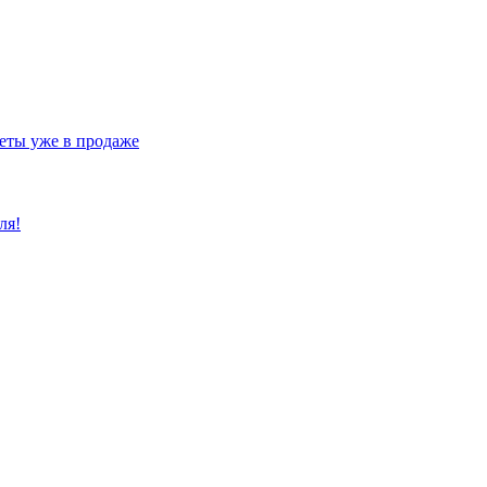
еты уже в продаже
ля!