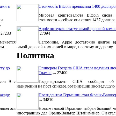
ами в
Стоимость Bitcoin превысила 1400 долларо
Мировая криптовалюта Bitcoin снова 
ми
стоимости – сейчас она стоит 1437 доллара.
.
Apple потеряла статус самой дорогой комп
27233
27094
мечается
Напомним, Apple достаточно долгое вр
м...
самой дорогой компанией в мире, но этому лидерству...
Политика
уту до
Спикером Госдепа США стала ведущая лю
Трампа
27400
lcon 9 с
Госдепартамент США сообщил об 
назначении на пост спикера организации экс-ведущую т
акаду
Президентом Германии стал Франк-Вальт
34810
евшегося
Новым главой Германии избран бывший м
иностранных дел Франк-Вальтер Штайнмайер. Он стал 1