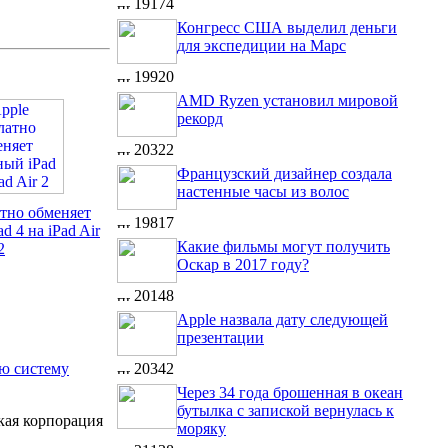
19174
Конгресс США выделил деньги
для экспедиции на Марс
19920
AMD Ryzen установил мировой
рекорд
20322
Французский дизайнер создала
настенные часы из волос
атно обменяет
19817
d 4 на iPad Air
Какие фильмы могут получить
2
Оскар в 2017 году?
20148
Apple назвала дату следующей
презентации
20342
ую систему
Через 34 года брошенная в океан
бутылка с запиской вернулась к
кая корпорация
моряку