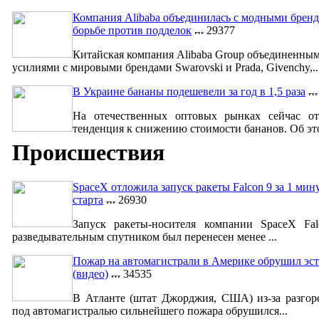
Компания Alibaba объединилась с модными бренд
борьбе против подделок
29377
Китайская компания Alibaba Group объединенны
усилиями с мировыми брендами Swarovski и Prada, Givenchy,..
В Украине бананы подешевели за год в 1,5 раза
На отечественных оптовых рынках сейчас от
тенденция к снижению стоимости бананов. Об это
Происшествия
SpaceX отложила запуск ракеты Falcon 9 за 1 мин
старта
26930
Запуск ракеты-носителя компании SpaceX Fa
разведывательным спутником был перенесен менее ...
Пожар на автомагистрали в Америке обрушил эст
(видео)
34535
В Атланте (штат Джорджия, США) из-за разгор
под автомагистралью сильнейшего пожара обрушился...