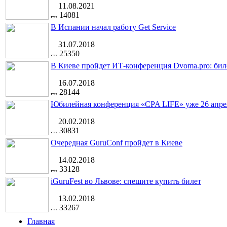
11.08.2021
14081
В Испании начал работу Get Service
31.07.2018
25350
В Киеве пройдет ИТ-конференция Dvoma.pro: бил
16.07.2018
28144
Юбилейная конференция «CPA LIFE» уже 26 апре
20.02.2018
30831
Очередная GuruConf пройдет в Киеве
14.02.2018
33128
iGuruFest во Львове: спешите купить билет
13.02.2018
33267
Главная