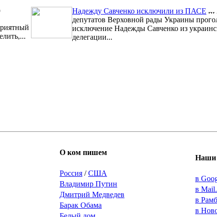
9
Надежду Савченко исключили из ПАСЕ
депутатов Верховной рады Украины прого
риятный
исключение Надежды Савченко из украинс
лить,...
делегации...
О ком пишем
Наши 
Россия
/
США
в Goo
Владимир Путин
в Mail
Дмитрий Медведев
в Рам
Барак Обама
в Нов
Белый дом