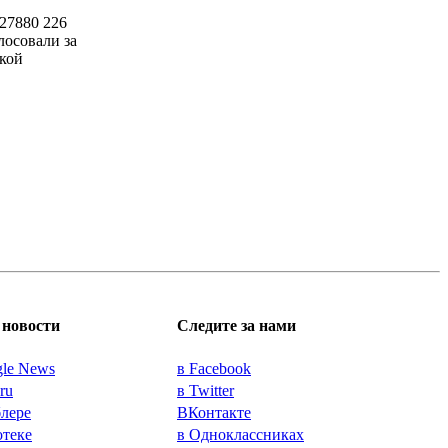
27880
226
лосовали за
кой
новости
Следите за нами
gle News
в Facebook
.ru
в Twitter
блере
ВКонтакте
отеке
в Одноклассниках