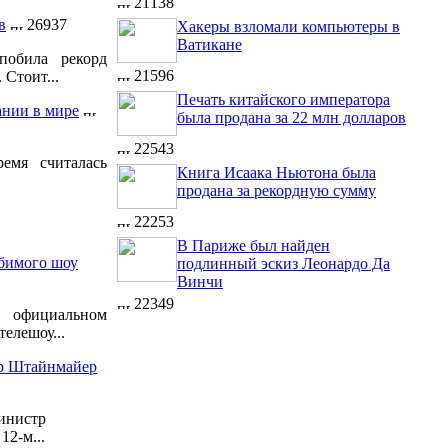
21138
в
26937
Хакеры взломали компьютеры в
Ватикане
побила рекорд
21596
 Стоит...
Печать китайского императора
ании в мире
была продана за 22 млн долларов
22543
емя считалась
Книга Исаака Ньютона была
продана за рекордную сумму
22253
В Париже был найден
бимого шоу
подлинный эскиз Леонардо Да
Винчи
22349
официальном
елешоу...
ер Штайнмайер
инистр
2-м...