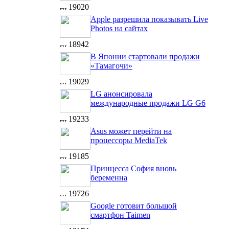
19020
Apple разрешила показывать Live
Photos на сайтах
18942
В Японии стартовали продажи
«Тамагочи»
19029
LG анонсировала
международные продажи LG G6
19233
Asus может перейти на
процессоры MediaTek
19185
Принцесса София вновь
беременна
19726
Google готовит большой
смартфон Taimen