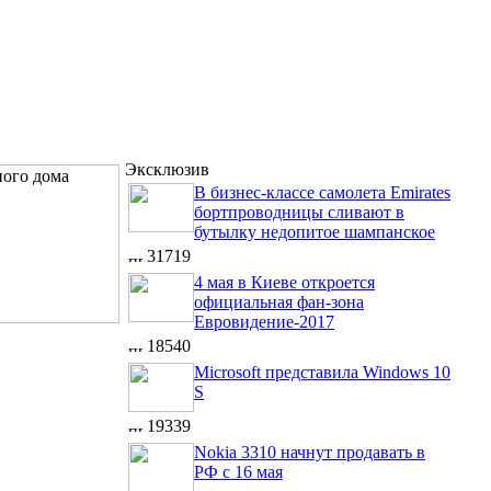
Эксклюзив
В бизнес-классе самолета Emirates
бортпроводницы сливают в
бутылку недопитое шампанское
31719
4 мая в Киеве откроется
официальная фан-зона
Евровидение-2017
18540
Microsoft представила Windows 10
S
19339
Nokia 3310 начнут продавать в
РФ с 16 мая