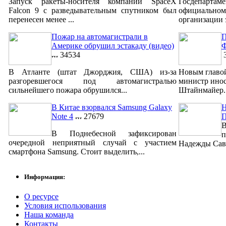
Запуск ракеты-носителя компании SpaceX
Госдепар
Falcon 9 с разведывательным спутником был
официально
перенесен менее ...
организации 
Пожар на автомагистрали в
П
Америке обрушил эстакаду (видео)
Ф
34534
3
В Атланте (штат Джорджия, США) из-за
Новым главо
разгоревшегося под автомагистралью
министр ино
сильнейшего пожара обрушился...
Штайнмайер. 
В Китае взорвался Samsung Galaxy
Н
Note 4
27679
В
В Поднебесной зафиксирован
п
очередной неприятный случай с участием
Надежды Савч
смартфона Samsung. Стоит выделить,...
Информация:
О ресурсе
Условия использования
Наша команда
Контакты