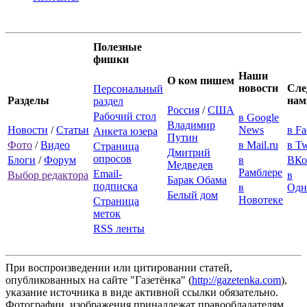
Полезные
фишки
Наши
О ком пишем
новости
Сле
Персональный
Разделы
нам
раздел
Россия
/
США
Рабочий стол
в Google
Владимир
Новости
/
Статьи
News
в F
Анкета юзера
Путин
Фото
/
Видео
в Mail.ru
в Tw
Страница
Дмитрий
опросов
Блоги
/
Форум
в
ВКо
Медведев
Рамблере
Email-
Выбор редактора
в
Барак Обама
подписка
в
Одн
Белый дом
Новотеке
Страница
меток
RSS ленты
При воспроизведении или цитировании статей,
опубликованных на сайте "Газетёнка" (
http://gazetenka.com
),
указание источника в виде активной ссылки обязательно.
Фотографии, изображения принадлежат правообладателям.