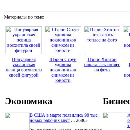
Материалы по теме:
Популярная
Шэрон Стоун
Пэрис Хилтон
украинская
удивила
показалась топлес
певица восхитила
поклонников
на фото
своей фигурой
снимком из
но
юности
Экономика
Бизне
В США в марте появились 98 тыс.
A
новых рабочих мест
26863
б
т