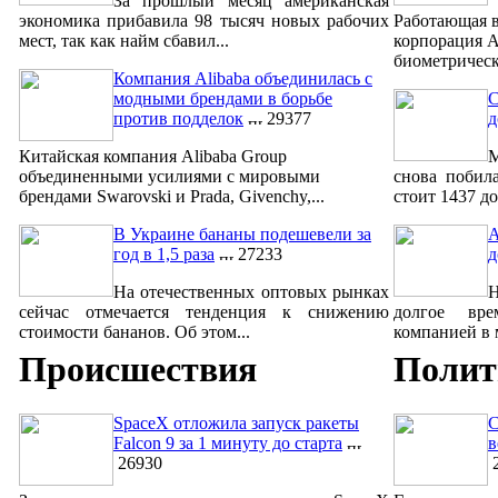
За прошлый месяц американская
экономика прибавила 98 тысяч новых рабочих
Работающая в
мест, так как найм сбавил...
корпорация A
биометрическ
Компания Alibaba объединилась с
модными брендами в борьбе
С
против подделок
29377
д
Китайская компания Alibaba Group
М
объединенными усилиями с мировыми
снова побил
брендами Swarovski и Prada, Givenchy,...
стоит 1437 до
В Украине бананы подешевели за
A
год в 1,5 раза
27233
д
На отечественных оптовых рынках
сейчас отмечается тенденция к снижению
долгое вре
стоимости бананов. Об этом...
компанией в м
Происшествия
Полит
SpaceX отложила запуск ракеты
С
Falcon 9 за 1 минуту до старта
в
26930
2