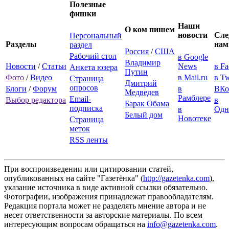
Полезные
фишки
Наши
О ком пишем
новости
Сле
Персональный
Разделы
нам
раздел
Россия
/
США
Рабочий стол
в Google
Владимир
Новости
/
Статьи
News
в F
Анкета юзера
Путин
Фото
/
Видео
в Mail.ru
в Tw
Страница
Дмитрий
опросов
Блоги
/
Форум
в
ВКо
Медведев
Рамблере
Email-
Выбор редактора
в
Барак Обама
подписка
в
Одн
Белый дом
Новотеке
Страница
меток
RSS ленты
При воспроизведении или цитировании статей,
опубликованных на сайте "Газетёнка" (
http://gazetenka.com
),
указание источника в виде активной ссылки обязательно.
Фотографии, изображения принадлежат правообладателям.
Редакция портала может не разделять мнение автора и не
несет ответственности за авторские материалы. По всем
интересующим вопросам обращаться на
info@gazetenka.com
.