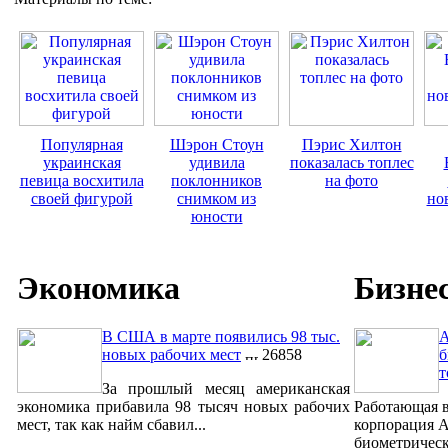
Популярная
Шэрон Стоун
Пэрис Хилтон
украинская
удивила
показалась топлес
певица восхитила
поклонников
на фото
своей фигурой
снимком из
но
юности
Экономика
Бизне
В США в марте появились 98 тыс.
A
новых рабочих мест
26858
б
т
За прошлый месяц американская
экономика прибавила 98 тысяч новых рабочих
Работающая в
мест, так как найм сбавил...
корпорация A
биометрическ