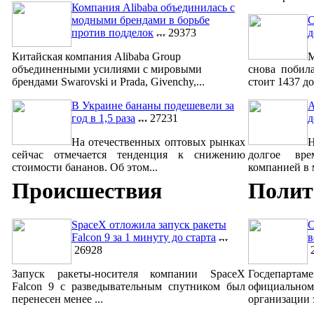
Компания Alibaba объединилась с
модными брендами в борьбе
С
против подделок
29373
д
Китайская компания Alibaba Group
М
объединенными усилиями с мировыми
снова побил
брендами Swarovski и Prada, Givenchy,...
стоит 1437 до
В Украине бананы подешевели за
A
год в 1,5 раза
27231
д
На отечественных оптовых рынках
сейчас отмечается тенденция к снижению
долгое вре
стоимости бананов. Об этом...
компанией в м
Происшествия
Полит
SpaceX отложила запуск ракеты
С
Falcon 9 за 1 минуту до старта
в
26928
2
Запуск ракеты-носителя компании SpaceX
Госдепар
Falcon 9 с разведывательным спутником был
официально
перенесен менее ...
организации 