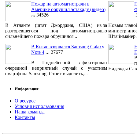
Пожар на автомагистрали в
П
Америке обрушил эстакаду (видео)
Ф
34526
3
В Атланте (штат Джорджия, США) из-за
Новым главо
разгоревшегося под автомагистралью
министр ино
сильнейшего пожара обрушился...
Штайнмайер. 
В Китае взорвался Samsung Galaxy
Н
Note 4
27677
В
В Поднебесной зафиксирован
п
очередной неприятный случай с участием
Надежды Савч
смартфона Samsung. Стоит выделить,...
Информация:
О ресурсе
Условия использования
Наша команда
Контакты