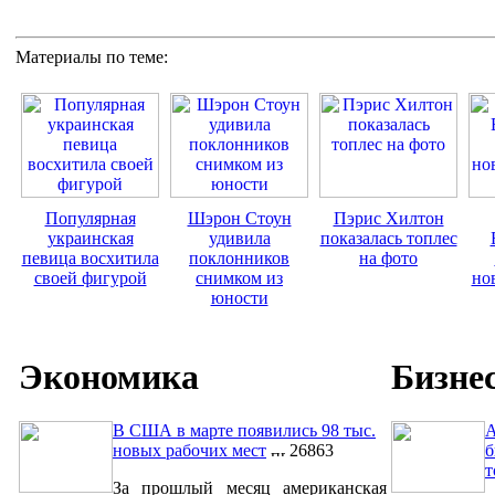
Материалы по теме:
Популярная
Шэрон Стоун
Пэрис Хилтон
украинская
удивила
показалась топлес
певица восхитила
поклонников
на фото
своей фигурой
снимком из
но
юности
Экономика
Бизне
В США в марте появились 98 тыс.
A
новых рабочих мест
26863
б
т
За прошлый месяц американская