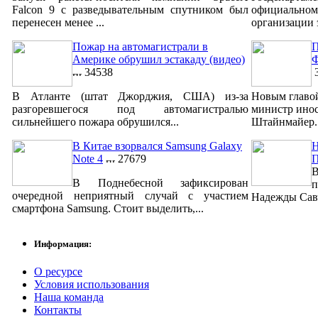
Falcon 9 с разведывательным спутником был
официально
перенесен менее ...
организации 
Пожар на автомагистрали в
П
Америке обрушил эстакаду (видео)
Ф
34538
3
В Атланте (штат Джорджия, США) из-за
Новым главо
разгоревшегося под автомагистралью
министр ино
сильнейшего пожара обрушился...
Штайнмайер. 
В Китае взорвался Samsung Galaxy
Н
Note 4
27679
В
В Поднебесной зафиксирован
п
очередной неприятный случай с участием
Надежды Савч
смартфона Samsung. Стоит выделить,...
Информация:
О ресурсе
Условия использования
Наша команда
Контакты