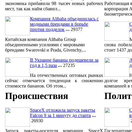
экономика прибавила 98 тысяч новых рабочих
Работающая в
мест, так как найм сбавил...
корпорация A
биометрическ
Компания Alibaba объединилась с
модными брендами в борьбе
С
против подделок
29377
д
Китайская компания Alibaba Group
М
объединенными усилиями с мировыми
снова побил
брендами Swarovski и Prada, Givenchy,...
стоит 1437 до
В Украине бананы подешевели за
A
год в 1,5 раза
27235
д
На отечественных оптовых рынках
сейчас отмечается тенденция к снижению
долгое вре
стоимости бананов. Об этом...
компанией в м
Происшествия
Полит
SpaceX отложила запуск ракеты
С
Falcon 9 за 1 минуту до старта
в
26930
2
Запуск ракеты-носителя компании SpaceX
Госдепар