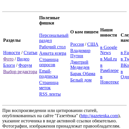
Полезные
фишки
Наши
О ком пишем
новости
Сле
Персональный
Разделы
нам
раздел
Россия
/
США
Рабочий стол
в Google
Владимир
Новости
/
Статьи
News
в F
Анкета юзера
Путин
Фото
/
Видео
в Mail.ru
в Tw
Страница
Дмитрий
опросов
Блоги
/
Форум
в
ВКо
Медведев
Рамблере
Email-
Выбор редактора
в
Барак Обама
подписка
в
Одн
Белый дом
Новотеке
Страница
меток
RSS ленты
При воспроизведении или цитировании статей,
опубликованных на сайте "Газетёнка" (
http://gazetenka.com
),
указание источника в виде активной ссылки обязательно.
Фотографии, изображения принадлежат правообладателям.