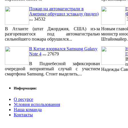
Пожар на автомагистрали в
П
Америке обрушил эстакаду (видео)
Ф
34532
3
В Атланте (штат Джорджия, США) из-за
Новым главо
разгоревшегося под автомагистралью
министр ино
сильнейшего пожара обрушился...
Штайнмайер. 
В Китае взорвался Samsung Galaxy
Н
Note 4
27679
В
В Поднебесной зафиксирован
п
очередной неприятный случай с участием
Надежды Савч
смартфона Samsung. Стоит выделить,...
Информация:
О ресурсе
Условия использования
Наша команда
Контакты