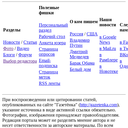
Полезные
фишки
Наши
О ком пишем
новости
Сле
Персональный
Разделы
нам
раздел
Россия
/
США
Рабочий стол
в Google
Владимир
Новости
/
Статьи
News
в F
Анкета юзера
Путин
Фото
/
Видео
в Mail.ru
в Tw
Страница
Дмитрий
опросов
Блоги
/
Форум
в
ВКо
Медведев
Рамблере
Email-
Выбор редактора
в
Барак Обама
подписка
в
Одн
Белый дом
Новотеке
Страница
меток
RSS ленты
При воспроизведении или цитировании статей,
опубликованных на сайте "Газетёнка" (
http://gazetenka.com
),
указание источника в виде активной ссылки обязательно.
Фотографии, изображения принадлежат правообладателям.
Редакция портала может не разделять мнение автора и не
несет ответственности за авторские материалы. По всем