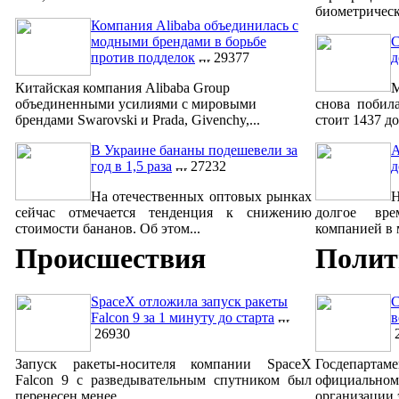
биометрическ
Компания Alibaba объединилась с
модными брендами в борьбе
С
против подделок
29377
д
Китайская компания Alibaba Group
М
объединенными усилиями с мировыми
снова побил
брендами Swarovski и Prada, Givenchy,...
стоит 1437 до
В Украине бананы подешевели за
A
год в 1,5 раза
27232
д
На отечественных оптовых рынках
сейчас отмечается тенденция к снижению
долгое вре
стоимости бананов. Об этом...
компанией в м
Происшествия
Полит
SpaceX отложила запуск ракеты
С
Falcon 9 за 1 минуту до старта
в
26930
2
Запуск ракеты-носителя компании SpaceX
Госдепар
Falcon 9 с разведывательным спутником был
официально
перенесен менее ...
организации 