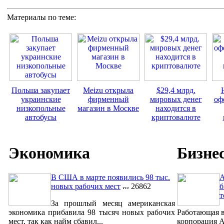
Материалы по теме:
Польша закупает
Meizu открыла
$29,4 млрд.
украинские
фирменный
мировых денег
оф
низкопольные
магазин в Москве
находится в
автобусы
криптовалюте
Экономика
Бизне
В США в марте появились 98 тыс.
A
новых рабочих мест
26862
б
т
За прошлый месяц американская
экономика прибавила 98 тысяч новых рабочих
Работающая в
мест, так как найм сбавил...
корпорация A