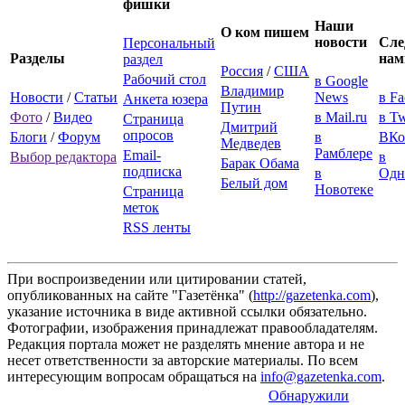
фишки
Наши
О ком пишем
новости
Сле
Персональный
Разделы
нам
раздел
Россия
/
США
Рабочий стол
в Google
Владимир
Новости
/
Статьи
News
в F
Анкета юзера
Путин
Фото
/
Видео
в Mail.ru
в Tw
Страница
Дмитрий
опросов
Блоги
/
Форум
в
ВКо
Медведев
Рамблере
Email-
Выбор редактора
в
Барак Обама
подписка
в
Одн
Белый дом
Новотеке
Страница
меток
RSS ленты
При воспроизведении или цитировании статей,
опубликованных на сайте "Газетёнка" (
http://gazetenka.com
),
указание источника в виде активной ссылки обязательно.
Фотографии, изображения принадлежат правообладателям.
Редакция портала может не разделять мнение автора и не
несет ответственности за авторские материалы. По всем
интересующим вопросам обращаться на
info@gazetenka.com
.
Обнаружили