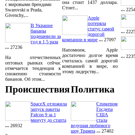
она стоит 1437 доллара.
с мировыми брендами
Стоит...
225
Swarovski и Prada,
Givenchy,...
Apple
потеряла
В Украине
статус самой
бананы
222
дорогой
подешевели за
компании в мире
27097
год в 1,5 раза
27236
Напомним, Apple
достаточно долгое время
223
На отечественных
считалась самой дорогой
оптовых рынках сейчас
компанией в мире, но
отмечается тенденция к
этому лидерству...
снижению стоимости
бананов. Об этом...
Происшествия
Политика
SpaceX отложила
Спикером
запуск ракеты
Госдепа
Falcon 9 за 1
США
минуту до старта
стала
26932
ведущая любимого
шоу Трампа
27402