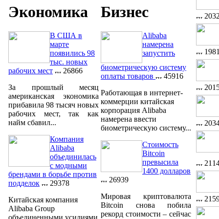
Экономика
Бизнес
203
В США в
Alibaba
марте
намерена
198
появились 98
запустить
тыс. новых
биометрическую систему
рабочих мест
26866
оплаты товаров
45916
201
За прошлый месяц
Работающая в интернет-
американская экономика
коммерции китайская
прибавила 98 тысяч новых
корпорация Alibaba
рабочих мест, так как
намерена ввести
найм сбавил...
203
биометрическую систему...
Компания
Стоимость
Alibaba
Bitcoin
объединилась
превысила
211
с модными
1400 долларов
брендами в борьбе против
26939
подделок
29378
Мировая криптовалюта
215
Китайская компания
Bitcoin снова побила
Alibaba Group
рекорд стоимости – сейчас
объединенными усилиями