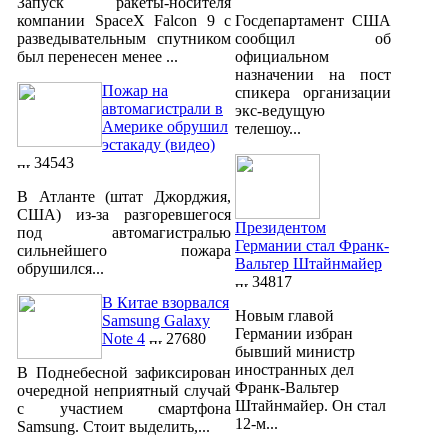
Запуск ракеты-носителя
компании SpaceX Falcon 9 с
Госдепартамент США
разведывательным спутником
сообщил об
был перенесен менее ...
официальном
назначении на пост
Пожар на
спикера организации
автомагистрали в
экс-ведущую
Америке обрушил
телешоу...
эстакаду (видео)
34543
В Атланте (штат Джорджия,
США) из-за разгоревшегося
Президентом
под автомагистралью
Германии стал Франк-
сильнейшего пожара
Вальтер Штайнмайер
обрушился...
34817
В Китае взорвался
Новым главой
Samsung Galaxy
Германии избран
Note 4
27680
бывший министр
иностранных дел
В Поднебесной зафиксирован
Франк-Вальтер
очередной неприятный случай
Штайнмайер. Он стал
с участием смартфона
12-м...
Samsung. Стоит выделить,...