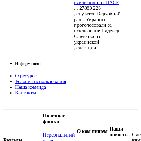
исключили из ПАСЕ
27883
226
депутатов Верховной
рады Украины
проголосовали за
исключение Надежды
Савченко из
украинской
делегации...
Информация:
О ресурсе
Условия использования
Наша команда
Контакты
Полезные
фишки
Наши
О ком пишем
новости
Сле
Персональный
Разделы
нам
раздел