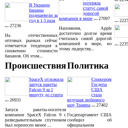
потеряла
В Украине
статус самой
бананы
дорогой
подешевели за
компании в мире
27097
222
год в 1,5 раза
27236
Напомним, Apple
достаточно долгое время
На отечественных
считалась самой дорогой
оптовых рынках сейчас
компанией в мире, но
223
отмечается тенденция к
этому лидерству...
снижению стоимости
бананов. Об этом...
Происшествия
Политика
SpaceX отложила
Спикером
запуск ракеты
Госдепа
Falcon 9 за 1
США
минуту до старта
стала
26931
ведущая любимого
шоу Трампа
27402
Запуск ракеты-носителя
компании SpaceX Falcon 9 с
Госдепартамент США
разведывательным спутником
сообщил об
был перенесен менее ...
официальном