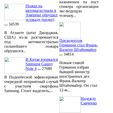
назначении на пост
Пожар на
спикера организации
автомагистрали в
экс-ведущую
Америке обрушил
телешоу...
эстакаду (видео)
34539
В Атланте (штат Джорджия,
США) из-за разгоревшегося
Президентом
под автомагистралью
Германии стал Франк-
сильнейшего пожара
Вальтер Штайнмайер
обрушился...
34814
В Китае взорвался
Новым главой
Samsung Galaxy
Германии избран
Note 4
27680
бывший министр
иностранных дел
В Поднебесной зафиксирован
Франк-Вальтер
очередной неприятный случай
Штайнмайер. Он стал
с участием смартфона
12-м...
Samsung. Стоит выделить,...
Надежду
Савченко