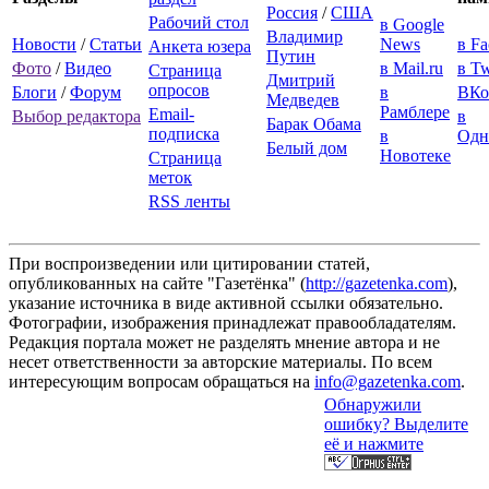
Россия
/
США
Рабочий стол
в Google
Владимир
Новости
/
Статьи
News
в F
Анкета юзера
Путин
Фото
/
Видео
в Mail.ru
в Tw
Страница
Дмитрий
опросов
Блоги
/
Форум
в
ВКо
Медведев
Рамблере
Email-
Выбор редактора
в
Барак Обама
подписка
в
Одн
Белый дом
Новотеке
Страница
меток
RSS ленты
При воспроизведении или цитировании статей,
опубликованных на сайте "Газетёнка" (
http://gazetenka.com
),
указание источника в виде активной ссылки обязательно.
Фотографии, изображения принадлежат правообладателям.
Редакция портала может не разделять мнение автора и не
несет ответственности за авторские материалы. По всем
интересующим вопросам обращаться на
info@gazetenka.com
.
Обнаружили
ошибку? Выделите
её и нажмите