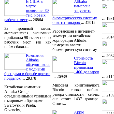
В США в
Alibaba
марте
намерена
появились 98
запустить
тыс. новых
биометрическую систему
198
рабочих мест
26864
оплаты товаров
45912
За прошлый месяц
Работающая в интернет-
американская экономика
коммерции китайская
201
прибавила 98 тысяч новых
корпорация Alibaba
рабочих мест, так как
намерена ввести
найм сбавил...
биометрическую систему...
Компания
203
Стоимость
Alibaba
Bitcoin
объединилась
превысила
с модными
1400 долларов
брендами в борьбе против
211
26939
подделок
29378
Мировая криптовалюта
Китайская компания
Bitcoin снова побила
Alibaba Group
рекорд стоимости – сейчас
215
объединенными усилиями
она стоит 1437 доллара.
с мировыми брендами
Стоит...
Swarovski и Prada,
Givenchy,...
Apple
225