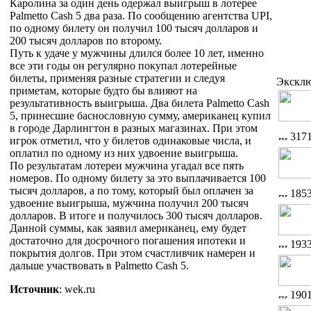
Каролина за один день одержал выигрыш в лотерее
Palmetto Cash 5 два раза. По сообщению агентства UPI,
по одному билету он получил 100 тысяч долларов и
200 тысяч долларов по второму.
Путь к удаче у мужчины длился более 10 лет, именно
все эти годы он регулярно покупал лотерейные
билеты, применяя разные стратегии и следуя
Экскл
приметам, которые будто бы влияют на
результативность выигрыша. Два билета Palmetto Cash
5, принесшие баснословную сумму, американец купил
в городе Дарлингтон в разных магазинах. При этом
317
игрок отметил, что у билетов одинаковые числа, и
оплатил по одному из них удвоение выигрыша.
По результатам лотереи мужчина угадал все пять
номеров. По одному билету за это выплачивается 100
тысяч долларов, а по тому, который был оплачен за
185
удвоение выигрыша, мужчина получил 200 тысяч
долларов. В итоге и получилось 300 тысяч долларов.
Данной суммы, как заявил американец, ему будет
достаточно для досрочного погашения ипотеки и
193
покрытия долгов. При этом счастливчик намерен и
дальше участвовать в Palmetto Cash 5.
Источник
: wek.ru
190