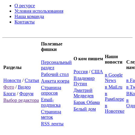
О ресурсе
Условия использования
Наша команда
Контакты
Полезные
фишки
Наши
О ком пишем
новости
Сле
Персональный
Разделы
нам
раздел
Россия
/
США
Рабочий стол
в Google
Владимир
Новости
/
Статьи
News
в F
Анкета юзера
Путин
Фото
/
Видео
в Mail.ru
в Tw
Страница
Дмитрий
опросов
Блоги
/
Форум
в
ВКо
Медведев
Рамблере
Email-
Выбор редактора
в
Барак Обама
подписка
в
Одн
Белый дом
Новотеке
Страница
меток
RSS ленты