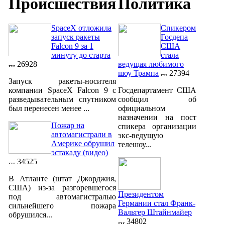
Происшествия
Политика
SpaceX отложила
Спикером
запуск ракеты
Госдепа
Falcon 9 за 1
США
минуту до старта
стала
26928
ведущая любимого
шоу Трампа
27394
Запуск ракеты-носителя
компании SpaceX Falcon 9 с
Госдепартамент США
разведывательным спутником
сообщил об
был перенесен менее ...
официальном
назначении на пост
Пожар на
спикера организации
автомагистрали в
экс-ведущую
Америке обрушил
телешоу...
эстакаду (видео)
34525
В Атланте (штат Джорджия,
США) из-за разгоревшегося
Президентом
под автомагистралью
Германии стал Франк-
сильнейшего пожара
Вальтер Штайнмайер
обрушился...
34802