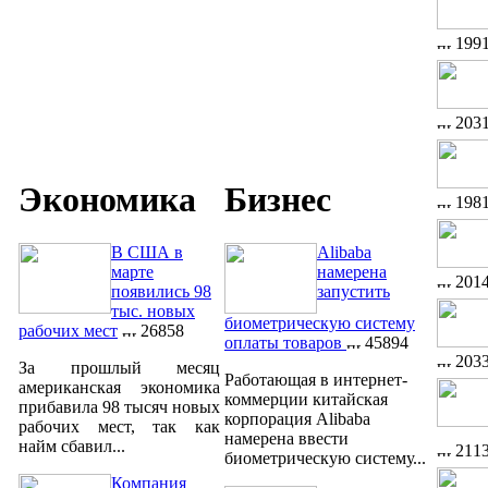
199
203
Экономика
Бизнес
198
В США в
Alibaba
марте
намерена
201
появились 98
запустить
тыс. новых
биометрическую систему
рабочих мест
26858
оплаты товаров
45894
203
За прошлый месяц
Работающая в интернет-
американская экономика
коммерции китайская
прибавила 98 тысяч новых
корпорация Alibaba
рабочих мест, так как
намерена ввести
найм сбавил...
211
биометрическую систему...
Компания