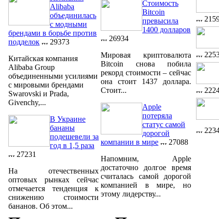
Стоимость
Alibaba
Bitcoin
объединилась
215
превысила
с модными
1400 долларов
брендами в борьбе против
26934
подделок
29373
225
Мировая криптовалюта
Китайская компания
Bitcoin снова побила
Alibaba Group
рекорд стоимости – сейчас
объединенными усилиями
она стоит 1437 доллара.
с мировыми брендами
222
Стоит...
Swarovski и Prada,
Givenchy,...
Apple
потеряла
В Украине
статус самой
бананы
223
дорогой
подешевели за
компании в мире
27088
год в 1,5 раза
27231
Напомним, Apple
достаточно долгое время
На отечественных
считалась самой дорогой
оптовых рынках сейчас
компанией в мире, но
отмечается тенденция к
этому лидерству...
снижению стоимости
бананов. Об этом...