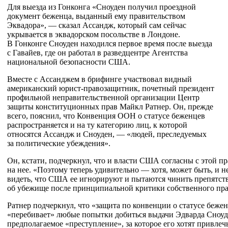
Для выезда из Гонконга «Сноуден получил проездной
документ беженца, выданный ему правительством
Эквадора», — сказал Ассандж, который сам сейчас
укрывается в эквадорском посольстве в Лондоне.
В Гонконге Сноуден находился первое время после выезда
с Гавайев, где он работал в разведцентре Агентства
национальной безопасности США.
Вместе с Ассанджем в брифинге участвовал видный
американский
юрист-правозащитник
, почетный президент
профильной неправительственной организации Центр
защиты конституционных прав Майкл Ратнер. Он, прежде
всего, пояснил, что Конвенция ООН о статусе беженцев
распространяется и на ту категорию лиц, к которой
относятся Ассандж и Сноуден, — «людей, преследуемых
за политические убеждения».
Он, кстати, подчеркнул, что и власти США согласны с этой п
на нее. «Поэтому теперь удивительно — хотя, может быть, и н
видеть, что США ее игнорируют и пытаются чинить препятст
об убежище после принципиальной критики собственного прав
Ратнер подчеркнул, что «защита по конвенции о статусе беже
«перебивает» любые попытки добиться выдачи Эдварда Сноуде
предполагаемое «преступление», за которое его хотят привлеч