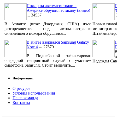
Пожар на автомагистрали в
П
Америке обрушил эстакаду (видео)
Ф
34537
3
В Атланте (штат Джорджия, США) из-за
Новым главо
разгоревшегося под автомагистралью
министр ино
сильнейшего пожара обрушился...
Штайнмайер. 
В Китае взорвался Samsung Galaxy
Н
Note 4
27679
В
В Поднебесной зафиксирован
п
очередной неприятный случай с участием
Надежды Савч
смартфона Samsung. Стоит выделить,...
Информация:
О ресурсе
Условия использования
Наша команда
Контакты