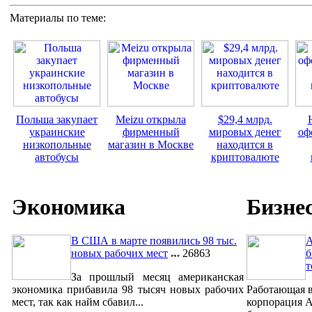
Материалы по теме:
Польша закупает
Meizu открыла
$29,4 млрд.
украинские
фирменный
мировых денег
оф
низкопольные
магазин в Москве
находится в
автобусы
криптовалюте
Экономика
Бизне
В США в марте появились 98 тыс.
A
новых рабочих мест
26863
б
т
За прошлый месяц американская
экономика прибавила 98 тысяч новых рабочих
Работающая в
мест, так как найм сбавил...
корпорация A