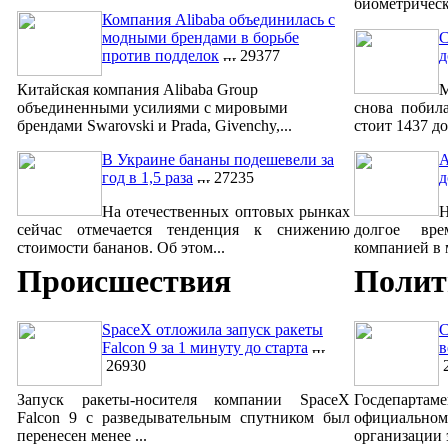
биометрическ
Компания Alibaba объединилась с
модными брендами в борьбе
С
против подделок
29377
д
Китайская компания Alibaba Group
М
объединенными усилиями с мировыми
снова побил
брендами Swarovski и Prada, Givenchy,...
стоит 1437 до
В Украине бананы подешевели за
A
год в 1,5 раза
27235
д
На отечественных оптовых рынках
сейчас отмечается тенденция к снижению
долгое вре
стоимости бананов. Об этом...
компанией в м
Происшествия
Полит
SpaceX отложила запуск ракеты
С
Falcon 9 за 1 минуту до старта
в
26930
2
Запуск ракеты-носителя компании SpaceX
Госдепар
Falcon 9 с разведывательным спутником был
официально
перенесен менее ...
организации 