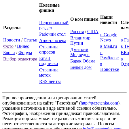
Полезные
фишки
Наши
О ком пишем
новости
Сле
Персональный
Разделы
нам
раздел
Россия
/
США
Рабочий стол
в Google
Владимир
Новости
/
Статьи
News
в F
Анкета юзера
Путин
Фото
/
Видео
в Mail.ru
в Tw
Страница
Дмитрий
опросов
Блоги
/
Форум
в
ВКо
Медведев
Рамблере
Email-
Выбор редактора
в
Барак Обама
подписка
в
Одн
Белый дом
Новотеке
Страница
меток
RSS ленты
При воспроизведении или цитировании статей,
опубликованных на сайте "Газетёнка" (
http://gazetenka.com
),
указание источника в виде активной ссылки обязательно.
Фотографии, изображения принадлежат правообладателям.
Редакция портала может не разделять мнение автора и не
несет ответственности за авторские материалы. По всем
интересующим вопросам обращаться на
info@gazetenka.com
.