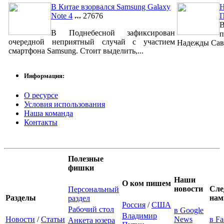
В Китае взорвался Samsung Galaxy
Н
Note 4
27676
В
В Поднебесной зафиксирован
п
очередной неприятный случай с участием
Надежды Савч
смартфона Samsung. Стоит выделить,...
Информация:
О ресурсе
Условия использования
Наша команда
Контакты
Полезные
фишки
Наши
О ком пишем
новости
Сле
Персональный
Разделы
нам
раздел
Россия
/
США
Рабочий стол
в Google
Владимир
Новости
/
Статьи
News
в F
Анкета юзера