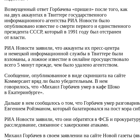
Возмущенный ответ Горбачева
«
пришел
»
после того, как
на
двух аккаунтах в
Твиттере государственного
информационного агентства РИА Новости было
опубликовано известие о
смерти первого и
единственного
президента СССР, который в
1991 году был отстранен
от
власти.
РИА Новости заявили, что аккаунты их
пресс
-
центра
и
немецкой информационной службы в
Твиттере были
взломаны, а
ложное известие в
онлайне просуществовало
всего 5
минут прежде, чем было удалено агентством.
Сообщение, опубликованное в виде
скриншота на
сайте
Коммерсант вряд
ли было убедительным. В
нем
говорилось, что
«
Михаил Горбачев умер в
кафе Шоко
в
Екатеринбурге
»
.
Дальше в
нем сообщалось о
том, что Горбачев умер разговарив
Евгением Ройзманом, который балатировался на
пост мэра си
РИА Новости заявили, что они обратятся в
ФСБ и
прокуратуру
расследование, связанное с
хакерскими атаками.
Михаил Горбачев в
своем заявлении на
сайте Новой газеты (яв