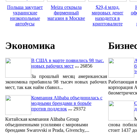
Польша закупает
Meizu открыла
$29,4 млрд.
украинские
фирменный
мировых денег
оф
низкопольные
магазин в Москве
находится в
автобусы
криптовалюте
Экономика
Бизне
В США в марте появились 98 тыс.
A
новых рабочих мест
26856
б
т
За прошлый месяц американская
экономика прибавила 98 тысяч новых рабочих
Работающая в
мест, так как найм сбавил...
корпорация A
биометрическ
Компания Alibaba объединилась с
модными брендами в борьбе
С
против подделок
29372
д
Китайская компания Alibaba Group
М
объединенными усилиями с мировыми
снова побил
брендами Swarovski и Prada, Givenchy,...
стоит 1437 до