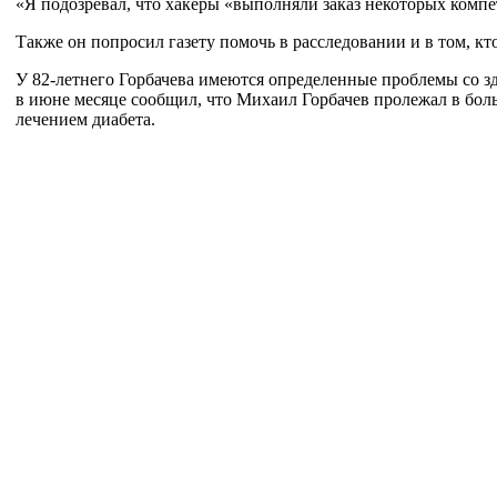
«
Я
подозревал, что хакеры
«
выполняли заказ некоторых комп
Также он
попросил газету помочь в
расследовании и
в
том, кт
У
82-летнего
Горбачева имеются определенные проблемы со
з
в
июне месяце сообщил, что Михаил Горбачев пролежал в
бол
лечением диабета.