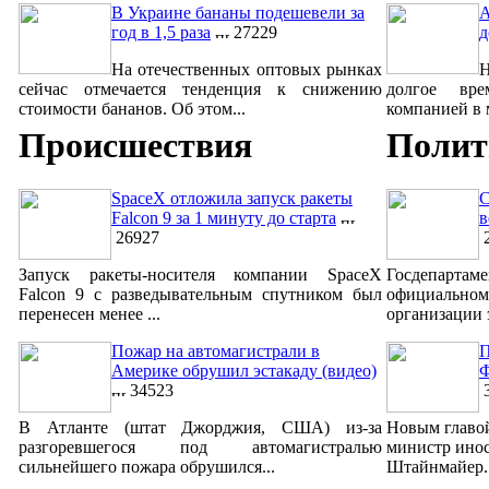
В Украине бананы подешевели за
A
год в 1,5 раза
27229
д
На отечественных оптовых рынках
сейчас отмечается тенденция к снижению
долгое вре
стоимости бананов. Об этом...
компанией в м
Происшествия
Полит
SpaceX отложила запуск ракеты
С
Falcon 9 за 1 минуту до старта
в
26927
2
Запуск ракеты-носителя компании SpaceX
Госдепар
Falcon 9 с разведывательным спутником был
официально
перенесен менее ...
организации 
Пожар на автомагистрали в
П
Америке обрушил эстакаду (видео)
Ф
34523
3
В Атланте (штат Джорджия, США) из-за
Новым главо
разгоревшегося под автомагистралью
министр ино
сильнейшего пожара обрушился...
Штайнмайер. 