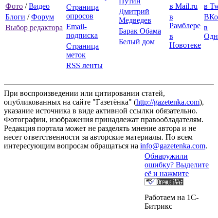
Путин
Фото
/
Видео
в Mail.ru
в Tw
Страница
Дмитрий
опросов
Блоги
/
Форум
в
ВКо
Медведев
Рамблере
Email-
Выбор редактора
в
Барак Обама
подписка
в
Одн
Белый дом
Новотеке
Страница
меток
RSS ленты
При воспроизведении или цитировании статей,
опубликованных на сайте "Газетёнка" (
http://gazetenka.com
),
указание источника в виде активной ссылки обязательно.
Фотографии, изображения принадлежат правообладателям.
Редакция портала может не разделять мнение автора и не
несет ответственности за авторские материалы. По всем
интересующим вопросам обращаться на
info@gazetenka.com
.
Обнаружили
ошибку? Выделите
её и нажмите
Работаем на 1C-
Битрикс